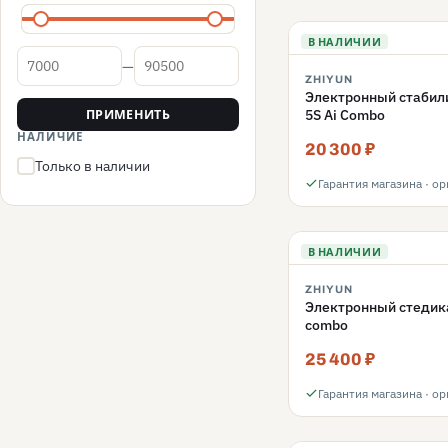
В НАЛИЧИИ
—
Цена от
Цена до
ZHIYUN
Электронный стабили
5S Ai Combo
ПРИМЕНИТЬ
НАЛИЧИЕ
20 300 ₽
Только в наличии
(нажмите, чтобы включить)
Гарантия магазина · о
В НАЛИЧИИ
ZHIYUN
Электронный стедика
combo
25 400 ₽
Гарантия магазина · о