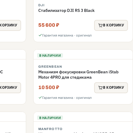
DJI
Стабилизатор DJI RS 3 Black
55 600 ₽
 КОРЗИНУ
В КОРЗИНУ
Гарантия магазина · оригинал
В НАЛИЧИИ
GREENBEAN
0C
Механизм фокусировки GreenBean iStab
Motor 4PRO для стедикама
10 500 ₽
 КОРЗИНУ
В КОРЗИНУ
Гарантия магазина · оригинал
В НАЛИЧИИ
MANFROTTO