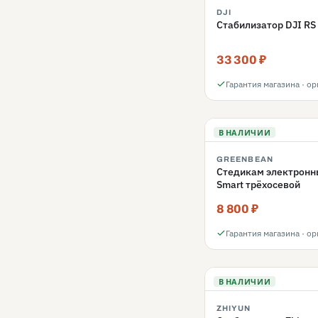
DJI
Стабилизатор DJI RS 
33 300 ₽
Гарантия магазина · о
В НАЛИЧИИ
GREENBEAN
Стедикам электронны
Smart трёхосевой
8 800 ₽
Гарантия магазина · о
В НАЛИЧИИ
ZHIYUN