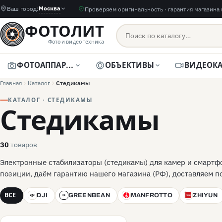
Москва
Ваш город:
Проверяем оригинальность · гарантия магазина 
ФОТОЛИТ
Фото и видео техника
ФОТОАППАРАТЫ
ОБЪЕКТИВЫ
Главная
Каталог
Стедикамы
КАТАЛОГ · СТЕДИКАМЫ
Стедикамы
товаров
30
Электронные стабилизаторы (стедикамы) для камер и смартф
позиции, даём гарантию нашего магазина (РФ), доставляем п
ВСЕ
DJI
GREENBEAN
MANFROTTO
ZHIYUN
D
G
M
Z