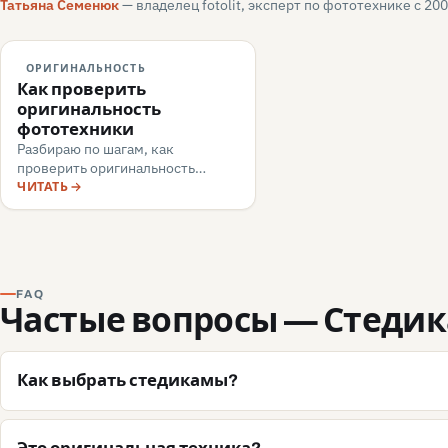
Татьяна Семенюк
— владелец fotolit, эксперт по фототехнике с 200
ОРИГИНАЛЬНОСТЬ
Как проверить
оригинальность
фототехники
Разбираю по шагам, как
проверить оригинальность
фотоаппарата перед покупкой:
ЧИТАТЬ
серийник, упаковка, меню
камеры, маркировка, документы
— и какие красные флаги говорят
о подделке или сером импорте.
FAQ
Частые вопросы — Стеди
Как выбрать стедикамы?