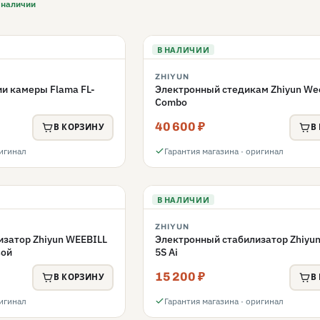
 наличии
В НАЛИЧИИ
ZHIYUN
и камеры Flama FL-
Электронный стедикам Zhiyun Wee
Combo
40 600 ₽
В КОРЗИНУ
В
ригинал
Гарантия магазина · оригинал
В НАЛИЧИИ
ZHIYUN
затор Zhiyun WEEBILL
Электронный стабилизатор Zhiyu
вой
5S Ai
15 200 ₽
В КОРЗИНУ
В
ригинал
Гарантия магазина · оригинал