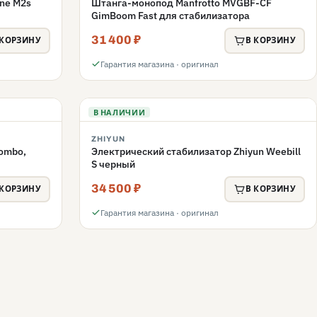
ne M2s
Штанга-монопод Manfrotto MVGBF-CF
GimBoom Fast для стабилизатора
31 400 ₽
 КОРЗИНУ
В КОРЗИНУ
Гарантия магазина · оригинал
В НАЛИЧИИ
ZHIYUN
ombo,
Электрический стабилизатор Zhiyun Weebill
S черный
34 500 ₽
 КОРЗИНУ
В КОРЗИНУ
Гарантия магазина · оригинал