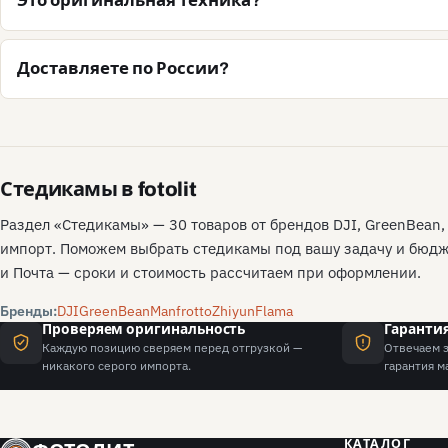
Это оригинальная техника?
Доставляете по России?
Стедикамы в fotolit
Раздел «Стедикамы» — 30 товаров от брендов DJI, GreenBean,
импорт. Поможем выбрать стедикамы под вашу задачу и бюдже
и Почта — сроки и стоимость рассчитаем при оформлении.
Бренды:
DJI
GreenBean
Manfrotto
Zhiyun
Flama
Проверяем оригинальность
Гарантия
Каждую позицию сверяем перед отгрузкой —
Отвечаем з
никакого серого импорта.
гарантия м
КАТАЛОГ