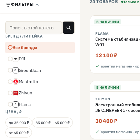
Только в
30 ТОВАРОВ
ФИЛЬТРЫ
В НАЛИЧИИ
FLAMA
БРЕНД / ЛИНЕЙКА
Система стабилизаци
W01
Все бренды
12 100 ₽
DJI
D
Гарантия магазина · о
GreenBean
G
Manfrotto
M
В НАЛИЧИИ
Zhiyun
Z
ZHIYUN
Flama
Электронный стабили
F
3E CINEPEER 3-х осе
ЦЕНА, ₽
30 400 ₽
до 35 000 ₽
35 000 ₽ – 65 000 ₽
Гарантия магазина · о
от 65 000 ₽