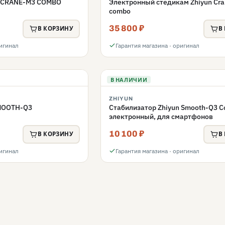
n CRANE-M3 COMBO
Электронный стедикам Zhiyun Cra
combo
35 800 ₽
В КОРЗИНУ
В
ригинал
Гарантия магазина · оригинал
В НАЛИЧИИ
ZHIYUN
MOOTH-Q3
Стабилизатор Zhiyun Smooth-Q3 C
электронный, для смартфонов
10 100 ₽
В КОРЗИНУ
В
ригинал
Гарантия магазина · оригинал