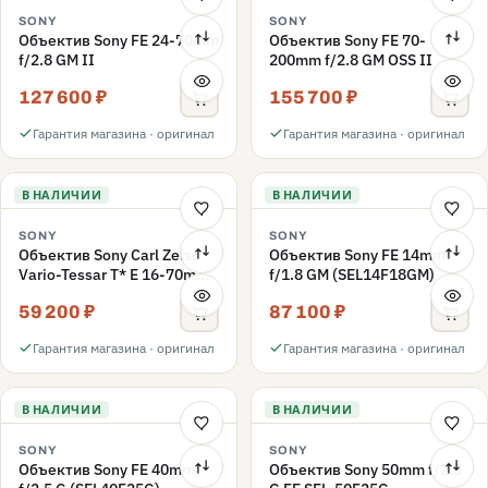
SONY
SONY
Объектив Sony FE 24-70mm
Объектив Sony FE 70-
f/2.8 GM II
200mm f/2.8 GM OSS II
127 600 ₽
155 700 ₽
Гарантия магазина · оригинал
Гарантия магазина · оригинал
В НАЛИЧИИ
В НАЛИЧИИ
SONY
SONY
Объектив Sony Carl Zeiss
Объектив Sony FE 14mm
Vario-Tessar T* E 16-70mm
f/1.8 GM (SEL14F18GM)
f/4 ZA OSS (SEL-1670Z),
59 200 ₽
87 100 ₽
черный
Гарантия магазина · оригинал
Гарантия магазина · оригинал
В НАЛИЧИИ
В НАЛИЧИИ
SONY
SONY
Объектив Sony FE 40mm
Объектив Sony 50mm f/2.5