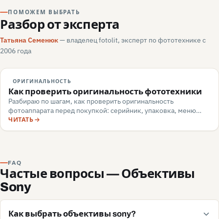
ПОМОЖЕМ ВЫБРАТЬ
Разбор от эксперта
Татьяна Семенюк
— владелец fotolit, эксперт по фототехнике с
2006 года
ОРИГИНАЛЬНОСТЬ
Как проверить оригинальность фототехники
Разбираю по шагам, как проверить оригинальность
фотоаппарата перед покупкой: серийник, упаковка, меню
камеры, маркировка, документы — и какие красные флаги
ЧИТАТЬ
говорят о подделке или сером импорте.
FAQ
Частые вопросы — Объективы
Sony
Как выбрать объективы sony?