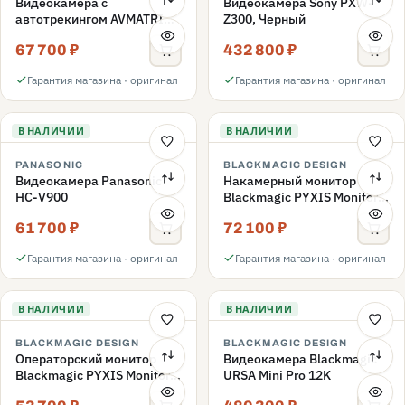
Видеокамера с
Видеокамера Sony PXW-
автотрекингом AVMATRIX
Z300, Черный
Eagle P12A PTZ выход
67 700 ₽
432 800 ₽
SDI/HDMI/USB/LAN
Гарантия магазина · оригинал
Гарантия магазина · оригинал
В НАЛИЧИИ
В НАЛИЧИИ
PANASONIC
BLACKMAGIC DESIGN
Видеокамера Panasonic
Накамерный монитор
HC-V900
Blackmagic PYXIS Monitor
EVF Kit
61 700 ₽
72 100 ₽
Гарантия магазина · оригинал
Гарантия магазина · оригинал
В НАЛИЧИИ
В НАЛИЧИИ
BLACKMAGIC DESIGN
BLACKMAGIC DESIGN
Операторский монитор
Видеокамера Blackmagic
Blackmagic PYXIS Monitor
URSA Mini Pro 12K
Kit