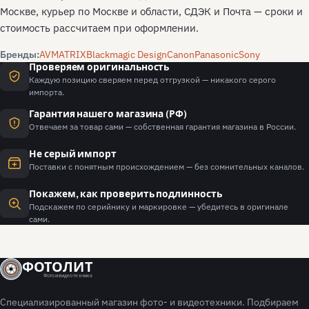
Москве, курьер по Москве и области, СДЭК и Почта — сроки и
стоимость рассчитаем при оформлении.
Бренды:
AVMATRIX
Blackmagic Design
Canon
Panasonic
Sony
Проверяем оригинальность
Каждую позицию сверяем перед отгрузкой — никакого серого
импорта.
Гарантия нашего магазина (РФ)
Отвечаем за товар сами — собственная гарантия магазина в России.
Не серый импорт
Поставки с понятным происхождением — без сомнительных каналов.
Покажем, как проверить подлинность
Подскажем по серийнику и маркировке — убедитесь в оригинале
сами.
ФОТОЛИТ
Фото и видео техника
Специализированный магазин фото- и видеотехники. Подбираем