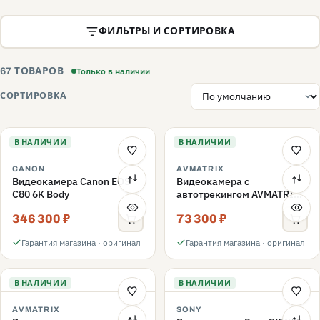
ФИЛЬТРЫ И СОРТИРОВКА
Только в наличии
67 ТОВАРОВ
СОРТИРОВКА
В НАЛИЧИИ
В НАЛИЧИИ
CANON
AVMATRIX
Видеокамера Canon EOS
Видеокамера с
C80 6K Body
автотрекингом AVMATRIX
Eagle P20A PTZ выход
346 300 ₽
73 300 ₽
SDI/HDMI/USB/LAN
Гарантия магазина · оригинал
Гарантия магазина · оригинал
В НАЛИЧИИ
В НАЛИЧИИ
AVMATRIX
SONY