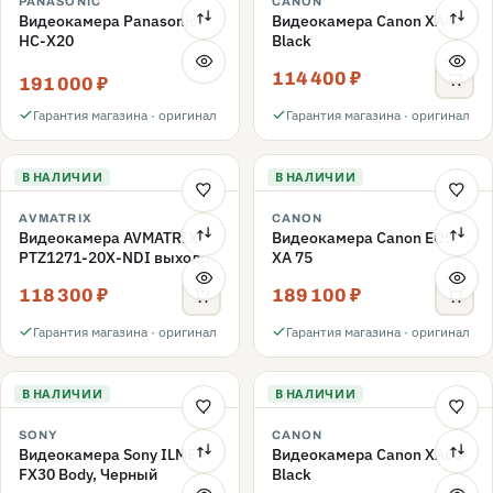
PANASONIC
CANON
Видеокамера Panasonic
Видеокамера Canon XA40
HC-X20
Black
114 400 ₽
191 000 ₽
Гарантия магазина · оригинал
Гарантия магазина · оригинал
В НАЛИЧИИ
В НАЛИЧИИ
AVMATRIX
CANON
Видеокамера AVMATRIX
Видеокамера Canon EOS
PTZ1271-20X-NDI выход
XA 75
SDI/HDMI
118 300 ₽
189 100 ₽
Гарантия магазина · оригинал
Гарантия магазина · оригинал
В НАЛИЧИИ
В НАЛИЧИИ
SONY
CANON
Видеокамера Sony ILME-
Видеокамера Canon XA60
FX30 Body, Черный
Black