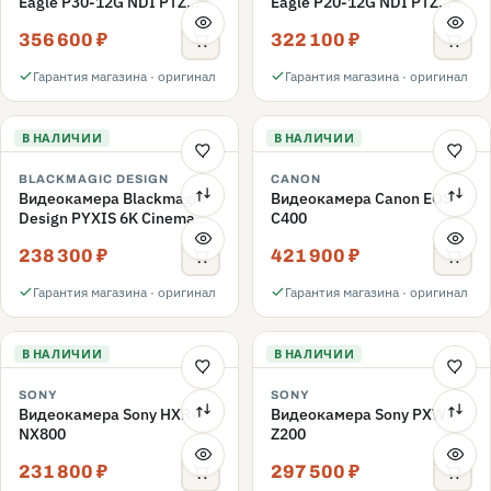
Eagle P30-12G NDI PTZ
Eagle P20-12G NDI PTZ
выход 12G-SDI/4K HDMI
выход 12G-SDI/4K HDMI
356 600 ₽
322 100 ₽
Гарантия магазина · оригинал
Гарантия магазина · оригинал
В НАЛИЧИИ
В НАЛИЧИИ
BLACKMAGIC DESIGN
CANON
Видеокамера Blackmagic
Видеокамера Canon EOS
Design PYXIS 6K Cinema
C400
Box (Canon EF)
238 300 ₽
421 900 ₽
Гарантия магазина · оригинал
Гарантия магазина · оригинал
В НАЛИЧИИ
В НАЛИЧИИ
SONY
SONY
Видеокамера Sony HXR-
Видеокамера Sony PXW-
NX800
Z200
231 800 ₽
297 500 ₽