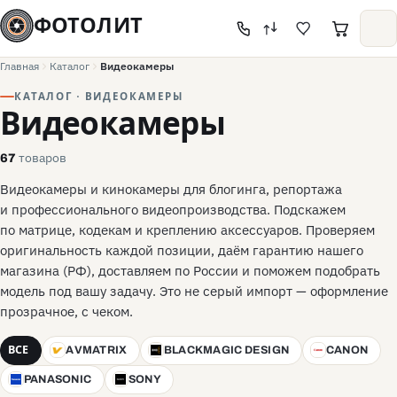
ФОТОЛИТ
Главная
Каталог
Видеокамеры
КАТАЛОГ · ВИДЕОКАМЕРЫ
Видеокамеры
товаров
67
Видеокамеры и кинокамеры для блогинга, репортажа
и профессионального видеопроизводства. Подскажем
по матрице, кодекам и креплению аксессуаров. Проверяем
оригинальность каждой позиции, даём гарантию нашего
магазина (РФ), доставляем по России и поможем подобрать
модель под вашу задачу. Это не серый импорт — оформление
прозрачное, с чеком.
ВСЕ
AVMATRIX
BLACKMAGIC DESIGN
CANON
A
BD
C
PANASONIC
SONY
P
S