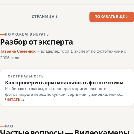
СТРАНИЦА 1
ПОКАЗАТЬ ЕЩЁ
ПОМОЖЕМ ВЫБРАТЬ
Разбор от эксперта
Татьяна Семенюк
— владелец fotolit, эксперт по фототехнике с
2006 года
ОРИГИНАЛЬНОСТЬ
Как проверить оригинальность фототехники
Разбираю по шагам, как проверить оригинальность
фотоаппарата перед покупкой: серийник, упаковка, меню
камеры, маркировка, документы — и какие красные флаги
ЧИТАТЬ
говорят о подделке или сером импорте.
FAQ
Частые вопросы — Видеокамеры