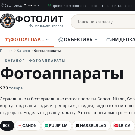
Москва
Ваш город:
Проверяем оригинальность · гарантия магазина 
ФОТОЛИТ
Фото и видео техника
ФОТОАППАРАТЫ
ОБЪЕКТИВЫ
Главная
Каталог
Фотоаппараты
КАТАЛОГ · ФОТОАППАРАТЫ
Фотоаппараты
товара
273
Зеркальные и беззеркальные фотоаппараты Canon, Nikon, Son
корпус под ваши задачи: репортаж, студия, видео или путеш
подобрать модель под вашу задачу. Это не серый импорт — оф
ВСЕ
CANON
FUJIFILM
HASSELBLAD
LEICA
C
F
H
L