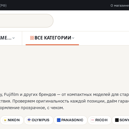
(РФ)
О магазине
ВИДЕОКАМЕРЫ
ВСЕ КАТЕГОРИИ
y, Fujifilm и других брендов — от компактных моделей для с
ествия. Проверяем оригинальность каждой позиции, даём гара
ормление прозрачное, с чеком.
NIKON
OLYMPUS
PANASONIC
RICOH
SON
N
O
P
R
S