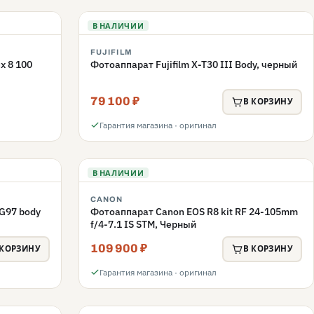
В НАЛИЧИИ
FUJIFILM
x 8 100
Фотоаппарат Fujifilm X-T30 III Body, черный
79 100 ₽
В КОРЗИНУ
Гарантия магазина · оригинал
В НАЛИЧИИ
CANON
G97 body
Фотоаппарат Canon EOS R8 kit RF 24-105mm
f/4-7.1 IS STM, Черный
109 900 ₽
 КОРЗИНУ
В КОРЗИНУ
Гарантия магазина · оригинал