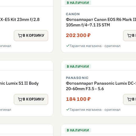
В НАЛИЧИИ
CANON
 X-E5 Kit 23mm f/2.8
Фотоаппарат Canon EOS R6 Mark III
105mm f/4–7.1 IS STM
202 300 ₽
В КОРЗИНУ
В
ригинал
Гарантия магазина · оригинал
В НАЛИЧИИ
PANASONIC
c Lumix S1 II Body
Фотоаппарат Panasonic Lumix DC-S
20-60mm F3.5 - 5.6
184 100 ₽
В КОРЗИНУ
В
ригинал
Гарантия магазина · оригинал
В НАЛИЧИИ