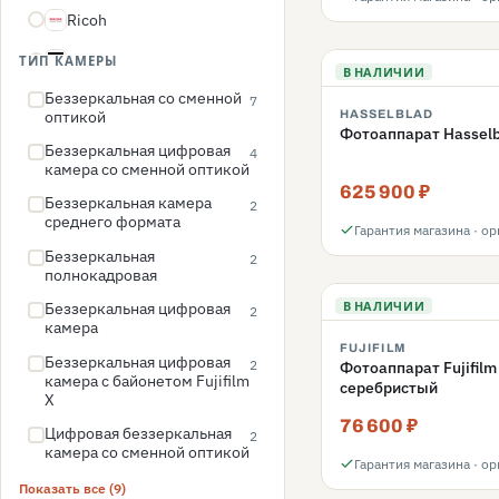
Ricoh
R
Sony
ТИП КАМЕРЫ
S
В НАЛИЧИИ
Беззеркальная со сменной
7
оптикой
HASSELBLAD
Фотоаппарат Hasselb
Беззеркальная цифровая
4
камера со сменной оптикой
625 900 ₽
Беззеркальная камера
2
среднего формата
Гарантия магазина · о
Беззеркальная
2
полнокадровая
Беззеркальная цифровая
В НАЛИЧИИ
2
камера
FUJIFILM
Беззеркальная цифровая
2
Фотоаппарат Fujifilm 
камера с байонетом Fujifilm
серебристый
X
76 600 ₽
Цифровая беззеркальная
2
камера со сменной оптикой
Гарантия магазина · о
Показать все (9)