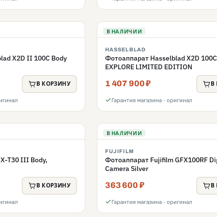
В НАЛИЧИИ
HASSELBLAD
lad X2D II 100C Body
Фотоаппарат Hasselblad X2D 100
EXPLORE LIMITED EDITION
1 407 900 ₽
В КОРЗИНУ
В
ригинал
Гарантия магазина · оригинал
В НАЛИЧИИ
FUJIFILM
X-T30 III Body,
Фотоаппарат Fujifilm GFX100RF Dig
Camera Silver
363 600 ₽
В КОРЗИНУ
В
ригинал
Гарантия магазина · оригинал