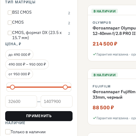
ТИП МАТРИЦЫ
В НАЛИЧИИ
BSI CMOS
2
CMOS
2
OLYMPUS
Фотоаппарат Olympus 
CMOS, формат DX (23.5 x
2
12-40mm f/2.8 PRO II
15.7 мм)
214 500 ₽
ЦЕНА, ₽
Гарантия магазина · о
до 490 000 ₽
490 000 ₽ – 950 000 ₽
от 950 000 ₽
В НАЛИЧИИ
FUJIFILM
Фотоаппарат Fujifilm 
33mm, черный
—
Цена от
Цена до
88 500 ₽
ПРИМЕНИТЬ
Гарантия магазина · о
НАЛИЧИЕ
Только в наличии
(нажмите, чтобы включить)