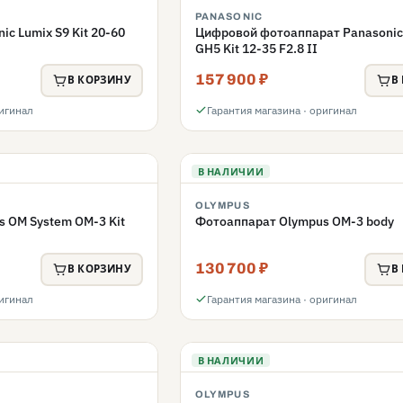
PANASONIC
c Lumix S9 Kit 20-60
Цифровой фотоаппарат Panasonic
GH5 Kit 12-35 F2.8 II
157 900 ₽
В КОРЗИНУ
В
ригинал
Гарантия магазина · оригинал
В НАЛИЧИИ
OLYMPUS
 OM System OM-3 Kit
Фотоаппарат Olympus OM-3 body
130 700 ₽
В КОРЗИНУ
В
ригинал
Гарантия магазина · оригинал
В НАЛИЧИИ
OLYMPUS