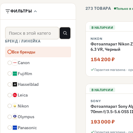
Только в
273 ТОВАРА
ФИЛЬТРЫ
В НАЛИЧИИ
NIKON
БРЕНД / ЛИНЕЙКА
Фотоаппарат Nikon Z5
6.3 VR, Черный
Все бренды
154 200 ₽
Canon
C
Гарантия магазина · о
Fujifilm
F
Hasselblad
H
В НАЛИЧИИ
Leica
L
SONY
Nikon
Фотоаппарат Sony Alp
N
70mm f/3.5-5.6 OSS I
Olympus
O
193 000 ₽
Panasonic
P
Гарантия магазина · о