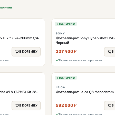
 наличии
В НАЛИЧИИ
SONY
 II kit Z 24-200mm f/4-
Фотоаппарат Sony Cyber-shot DS
Черный
327 400 ₽
В КОРЗИНУ
В
ригинал
Гарантия магазина · оригинал
В НАЛИЧИИ
LEICA
ha a7 V (A7M5) Kit 28-
Фотоаппарат Leica Q3 Monochrom
I
592 000 ₽
В КОРЗИНУ
В
ригинал
Гарантия магазина · оригинал