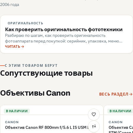
2006 года
ОРИГИНАЛЬНОСТЬ
Как проверить оригинальность фототехники
Разбираю по шагам, как проверить оригинальность
фотоаппарата перед покупкой: серийник, упаковка, меню
камеры, маркировка, документы — и какие красные флаги
ЧИТАТЬ
говорят о подделке или сером импорте.
С ЭТИМ ТОВАРОМ БЕРУТ
Сопутствующие товары
Объективы Canon
ВЕСЬ РАЗДЕЛ
В НАЛИЧИИ
В НАЛИЧИИ
CANON
CANON
Объектив Canon RF 800mm f/5.6 L IS USM Lens
Объектив Ca
STM (Canon 