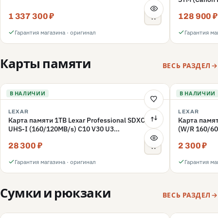
1 337 300 ₽
128 900 ₽
Гарантия магазина · оригинал
Гарантия ма
Карты памяти
ВЕСЬ РАЗДЕЛ
В НАЛИЧИИ
В НАЛИЧИИ
LEXAR
LEXAR
Карта памяти 1TB Lexar Professional SDXC
Карта памят
UHS-I (160/120MB/s) C10 V30 U3
(W/R 160/60
(LSD1066001T-BNNNG)
(LMSFLYX0
28 300 ₽
2 300 ₽
Гарантия магазина · оригинал
Гарантия ма
Сумки и рюкзаки
ВЕСЬ РАЗДЕЛ