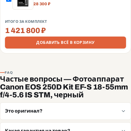
SDXC UHS-I
28 300 ₽
(160/120MB/s) C10
V30 U3
(LSD1066001T-
ИТОГО ЗА КОМПЛЕКТ
BNNNG)
1 421 800 ₽
ДОБАВИТЬ ВСЁ В КОРЗИНУ
FAQ
Частые вопросы — Фотоаппарат
Canon EOS 250D Kit EF-S 18-55mm
f/4-5.6 IS STM, черный
Это оригинал?
Какая гарантия на товар?