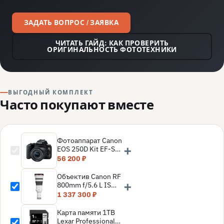
ЗАДАТЬ ВОПРОС / ЗАЯВКА
ЧИТАТЬ ГАЙД: КАК ПРОВЕРИТЬ
ОРИГИНАЛЬНОСТЬ ФОТОТЕХНИКИ
ВЫГОДНЫЙ КОМПЛЕКТ
Часто покупают вместе
Фотоаппарат Canon
+
EOS 250D Kit EF-S
18-55mm f/4-5.6 IS
56 200 ₽
STM, черный
Объектив Canon RF
+
800mm f/5.6 L IS
USM Lens
1 337 300 ₽
Карта памяти 1TB
Lexar Professional