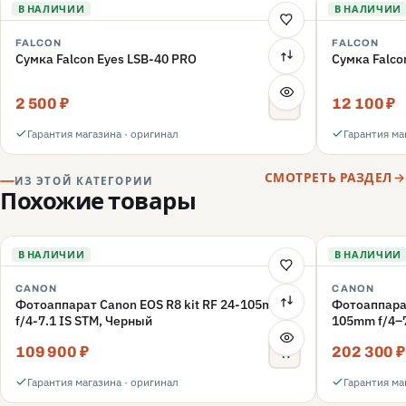
В НАЛИЧИИ
В НАЛИЧИИ
FALCON
FALCON
Сумка Falcon Eyes LSB-40 PRO
Сумка Falco
2 500 ₽
12 100 ₽
Гарантия магазина · оригинал
Гарантия ма
СМОТРЕТЬ РАЗДЕЛ
ИЗ ЭТОЙ КАТЕГОРИИ
Похожие товары
В НАЛИЧИИ
В НАЛИЧИИ
CANON
CANON
Фотоаппарат Canon EOS R8 kit RF 24-105mm
Фотоаппарат
f/4-7.1 IS STM, Черный
105mm f/4–7
109 900 ₽
202 300 ₽
Гарантия магазина · оригинал
Гарантия ма