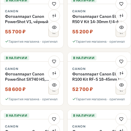
В НАЛИЧИИ
В НАЛИЧИИ
CANON
CANON
Фотоаппарат Canon
Фотоаппарат Canon EOS
PowerShot V1, чёрный
R50 V Kit 14-30mm f/4-6.3
55 700 ₽
55 200 ₽
Гарантия магазина · оригинал
Гарантия магазина · оригинал
В НАЛИЧИИ
В НАЛИЧИИ
CANON
CANON
Фотоаппарат Canon
Фотоаппарат Canon EOS
PowerShot SX740 HS,
R100 Kit RF-S 18-45mm IS
черный
STM+RF-S 55-210mm IS
58 600 ₽
52 700 ₽
STM
Гарантия магазина · оригинал
Гарантия магазина · оригинал
В НАЛИЧИИ
В НАЛИЧИИ
CANON
CANON