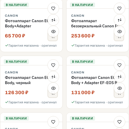
В НАЛИЧИИ
В НАЛИЧИИ
CANON
CANON
Фотоаппарат Canon EOS RP
Фотоаппарат
Body+Adapter
беззеркальный Canon EOS
R5 Kit RF 24-105mm F4L IS
65 700 ₽
253 600 ₽
USM
Гарантия магазина · оригинал
Гарантия магазина · оригинал
В НАЛИЧИИ
В НАЛИЧИИ
CANON
CANON
Фотоаппарат Canon EOS R6
Фотоаппарат Canon EOS R6
Body, черный
Body + Adapter EF-EOS R,
черный
126 300 ₽
131 000 ₽
Гарантия магазина · оригинал
Гарантия магазина · оригинал
В НАЛИЧИИ
В НАЛИЧИИ