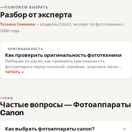
ПОМОЖЕМ ВЫБРАТЬ
Разбор от эксперта
Татьяна Семенюк
— владелец fotolit, эксперт по фототехнике с
2006 года
ОРИГИНАЛЬНОСТЬ
Как проверить оригинальность фототехники
Разбираю по шагам, как проверить оригинальность
фотоаппарата перед покупкой: серийник, упаковка, меню
камеры, маркировка, документы — и какие красные флаги
ЧИТАТЬ
говорят о подделке или сером импорте.
FAQ
Частые вопросы — Фотоаппараты
Canon
Как выбрать фотоаппараты canon?