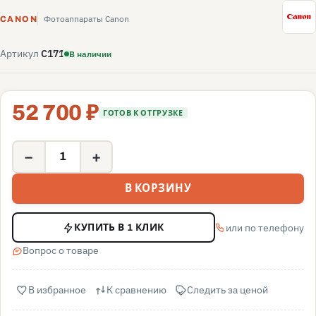
C
Фотоаппараты Canon
CANON
Артикул
C171
В наличии
52 700 ₽
ГОТОВ К ОТГРУЗКЕ
−
+
В КОРЗИНУ
или по телефону
КУПИТЬ В 1 КЛИК
Вопрос о товаре
В избранное
К сравнению
Следить за ценой