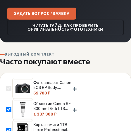
ЗАДАТЬ ВОПРОС / ЗАЯВКА
ЧИТАТЬ ГАЙД: КАК ПРОВЕРИТЬ
ОРИГИНАЛЬНОСТЬ ФОТОТЕХНИКИ
ВЫГОДНЫЙ КОМПЛЕКТ
Часто покупают вместе
Фотоаппарат Canon
+
EOS RP Body,
черный
52 700 ₽
Объектив Canon RF
+
800mm f/5.6 L IS
USM Lens
1 337 300 ₽
Карта памяти 1TB
Lexar Professional