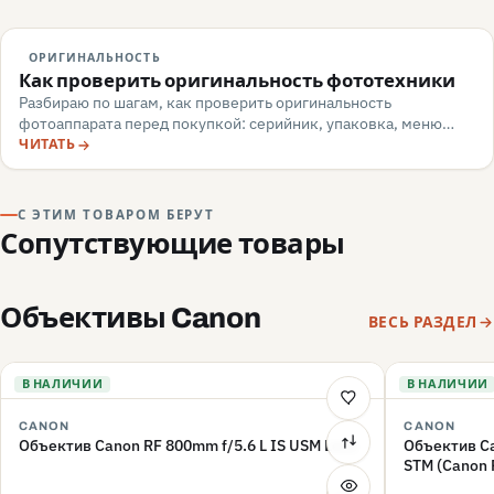
ОРИГИНАЛЬНОСТЬ
Как проверить оригинальность фототехники
Разбираю по шагам, как проверить оригинальность
фотоаппарата перед покупкой: серийник, упаковка, меню
камеры, маркировка, документы — и какие красные флаги
ЧИТАТЬ
говорят о подделке или сером импорте.
С ЭТИМ ТОВАРОМ БЕРУТ
Сопутствующие товары
Объективы Canon
ВЕСЬ РАЗДЕЛ
В НАЛИЧИИ
В НАЛИЧИИ
CANON
CANON
Объектив Canon RF 800mm f/5.6 L IS USM Lens
Объектив Ca
STM (Canon 