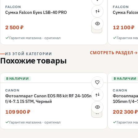
FALCON
FALCON
Сумка Falcon Eyes LSB-40 PRO
Сумка Falco
2 500 ₽
12 100 ₽
Гарантия магазина · оригинал
Гарантия ма
СМОТРЕТЬ РАЗДЕЛ
ИЗ ЭТОЙ КАТЕГОРИИ
Похожие товары
В НАЛИЧИИ
В НАЛИЧИИ
CANON
CANON
Фотоаппарат Canon EOS R8 kit RF 24-105mm
Фотоаппарат
f/4-7.1 IS STM, Черный
105mm f/4–7
109 900 ₽
202 300 ₽
Гарантия магазина · оригинал
Гарантия ма