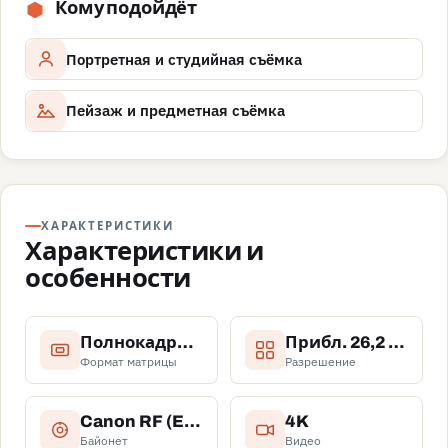
Кому подойдёт
Портретная и студийная съёмка
Пейзаж и предметная съёмка
ХАРАКТЕРИСТИКИ
Характеристики и
особенности
Полнокадровая
Прибл. 26,2 мегапикселя
Формат матрицы
Разрешение
Canon RF (EF и EF-S через адаптер)
4K
Байонет
Видео