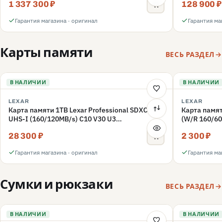
1 337 300 ₽
128 900 ₽
Гарантия магазина · оригинал
Гарантия ма
Карты памяти
ВЕСЬ РАЗДЕЛ
В НАЛИЧИИ
В НАЛИЧИИ
LEXAR
LEXAR
Карта памяти 1TB Lexar Professional SDXC
Карта памят
UHS-I (160/120MB/s) C10 V30 U3
(W/R 160/60
(LSD1066001T-BNNNG)
(LMSFLYX0
28 300 ₽
2 300 ₽
Гарантия магазина · оригинал
Гарантия ма
Сумки и рюкзаки
ВЕСЬ РАЗДЕЛ
В НАЛИЧИИ
В НАЛИЧИИ