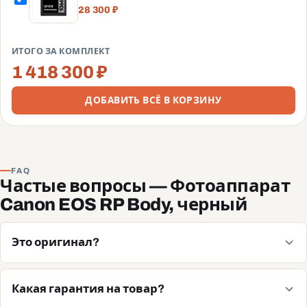
SDXC UHS-I
28 300 ₽
(160/120MB/s) C10
V30 U3
(LSD1066001T-
ИТОГО ЗА КОМПЛЕКТ
BNNNG)
1 418 300 ₽
ДОБАВИТЬ ВСЁ В КОРЗИНУ
FAQ
Частые вопросы — Фотоаппарат
Canon EOS RP Body, черный
Это оригинал?
Какая гарантия на товар?