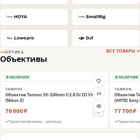
HOYA
SmallRig
H
S
Lowepro
DJI
L
D
ВСЕ ТОВАРЫ
ОПТИКА
Объективы
В НАЛИЧИИ
В НАЛИЧИИ
TAMRON
TAMRON
Объектив Tamron 35-100mm f/2.8 Di III VXD
Объектив Ta
(Nikon Z)
(A078) Sony
76 000 ₽
77 700 ₽
Гарантия магазина · оригинал
Гарантия ма