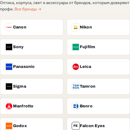
Оптика, корпуса, свет и аксессуары от брендов, которым доверяют
профи.
Все бренды →
Canon
Nikon
C
N
Sony
Fujifilm
S
F
Panasonic
Leica
P
L
Sigma
Tamron
S
T
Manfrotto
Benro
M
B
Godox
Falcon Eyes
G
FE