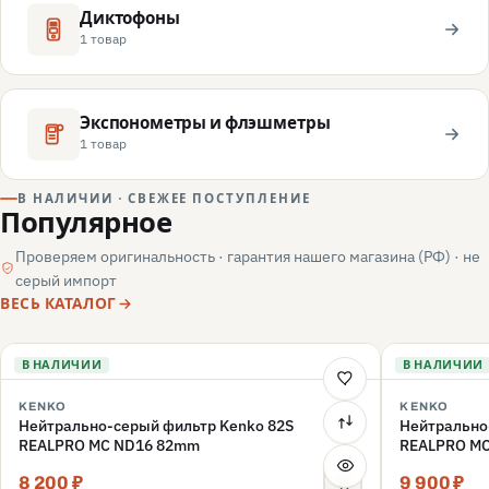
Диктофоны
1 товар
Экспонометры и флэшметры
1 товар
В НАЛИЧИИ · СВЕЖЕЕ ПОСТУПЛЕНИЕ
Популярное
Проверяем оригинальность · гарантия нашего магазина (РФ) · не
серый импорт
ВЕСЬ КАТАЛОГ
В НАЛИЧИИ
В НАЛИЧИИ
KENKO
KENKO
Нейтрально-серый фильтр Kenko 82S
Нейтрально
REALPRO MC ND16 82mm
REALPRO M
8 200 ₽
9 900 ₽