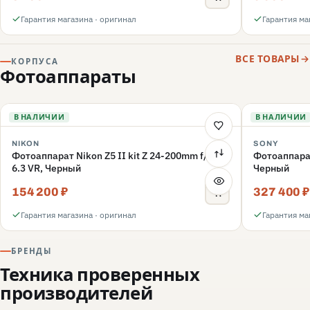
Гарантия магазина · оригинал
Гарантия ма
ВСЕ ТОВАРЫ
КОРПУСА
Фотоаппараты
В НАЛИЧИИ
В НАЛИЧИИ
NIKON
SONY
Фотоаппарат Nikon Z5 II kit Z 24-200mm f/4-
Фотоаппара
6.3 VR, Черный
Черный
154 200 ₽
327 400 ₽
Гарантия магазина · оригинал
Гарантия ма
БРЕНДЫ
Техника проверенных
производителей