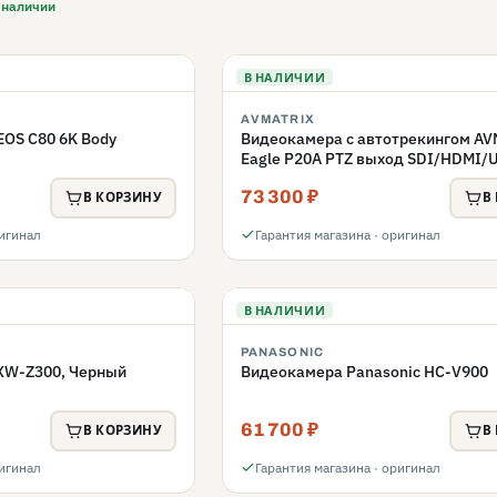
 наличии
В НАЛИЧИИ
AVMATRIX
OS C80 6K Body
Видеокамера с автотрекингом A
Eagle P20A PTZ выход SDI/HDMI/
73 300 ₽
В КОРЗИНУ
В
ригинал
Гарантия магазина · оригинал
В НАЛИЧИИ
PANASONIC
XW-Z300, Черный
Видеокамера Panasonic HC-V900
61 700 ₽
В КОРЗИНУ
В
ригинал
Гарантия магазина · оригинал