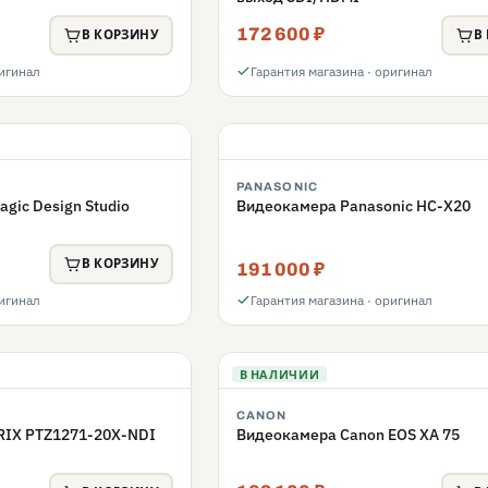
172 600 ₽
В КОРЗИНУ
В
ригинал
Гарантия магазина · оригинал
PANASONIC
gic Design Studio
Видеокамера Panasonic HC-X20
В КОРЗИНУ
191 000 ₽
ригинал
Гарантия магазина · оригинал
В НАЛИЧИИ
CANON
IX PTZ1271-20X-NDI
Видеокамера Canon EOS XA 75