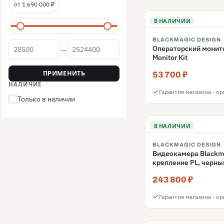
от 1 690 000 ₽
В НАЛИЧИИ
BLACKMAGIC DESIGN
Операторский монито
—
Цена от
Цена до
Monitor Kit
ПРИМЕНИТЬ
53 700 ₽
НАЛИЧИЕ
Гарантия магазина · о
Только в наличии
(нажмите, чтобы включить)
В НАЛИЧИИ
BLACKMAGIC DESIGN
Видеокамера Blackma
крепление PL, черны
243 800 ₽
Гарантия магазина · о