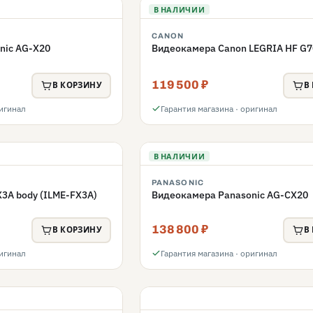
В НАЛИЧИИ
CANON
nic AG-X20
Видеокамера Canon LEGRIA HF G7
119 500 ₽
В КОРЗИНУ
В
ригинал
Гарантия магазина · оригинал
В НАЛИЧИИ
PANASONIC
3A body (ILME-FX3A)
Видеокамера Panasonic AG-CX20
138 800 ₽
В КОРЗИНУ
В
ригинал
Гарантия магазина · оригинал