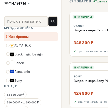
Только в
67 ТОВАРОВ
ФИЛЬТРЫ
В НАЛИЧИИ
CANON
БРЕНД / ЛИНЕЙКА
Видеокамера Canon E
Все бренды
346 300 ₽
AVMATRIX
A
Гарантия магазина · о
Blackmagic Design
BD
Canon
C
В НАЛИЧИИ
Panasonic
P
SONY
Sony
Видеокамера Sony P
S
ЦЕНА, ₽
424 900 ₽
до 860 000 ₽
Гарантия магазина · о
860 000 ₽ – 1 690 000 ₽