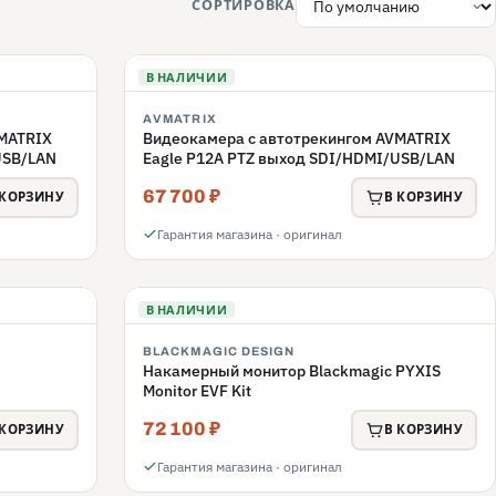
СОРТИРОВКА
В НАЛИЧИИ
AVMATRIX
VMATRIX
Видеокамера с автотрекингом AVMATRIX
USB/LAN
Eagle P12A PTZ выход SDI/HDMI/USB/LAN
67 700 ₽
 КОРЗИНУ
В КОРЗИНУ
Гарантия магазина · оригинал
В НАЛИЧИИ
BLACKMAGIC DESIGN
Накамерный монитор Blackmagic PYXIS
Monitor EVF Kit
72 100 ₽
 КОРЗИНУ
В КОРЗИНУ
Гарантия магазина · оригинал