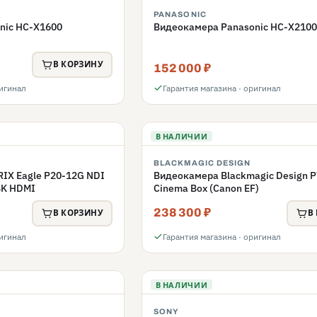
PANASONIC
nic HC-X1600
Видеокамера Panasonic HC-X2100
В КОРЗИНУ
152 000 ₽
ригинал
Гарантия магазина · оригинал
В НАЛИЧИИ
BLACKMAGIC DESIGN
IX Eagle P20-12G NDI
Видеокамера Blackmagic Design P
4K HDMI
Cinema Box (Canon EF)
238 300 ₽
В КОРЗИНУ
В
ригинал
Гарантия магазина · оригинал
В НАЛИЧИИ
SONY