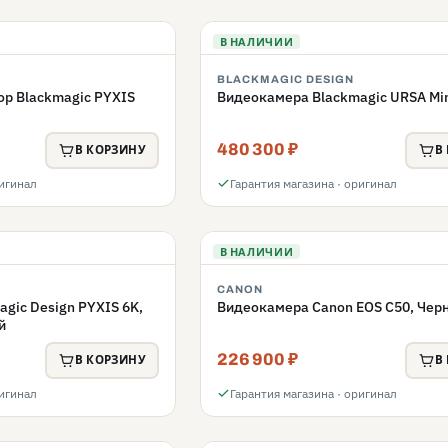
В НАЛИЧИИ
BLACKMAGIC DESIGN
р Blackmagic PYXIS
Видеокамера Blackmagic URSA Min
480 300 ₽
В КОРЗИНУ
В
ригинал
Гарантия магазина · оригинал
В НАЛИЧИИ
CANON
gic Design PYXIS 6K,
Видеокамера Canon EOS C50, Чер
й
226 900 ₽
В КОРЗИНУ
В
ригинал
Гарантия магазина · оригинал