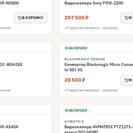
XR-NX800
Видеокамера Sony PXW-Z200
297 500 ₽
В КОРЗИНУ
В
ригинал
Гарантия магазина · оригинал
В НАЛИЧИИ
BLACKMAGIC DESIGN
 DC-BGH1EE
Конвертер Blackmagic Micro Conve
to SDI 3G
28 500 ₽
В
ригинал
Гарантия магазина · оригинал
В НАЛИЧИИ
AVMATRIX
DR-AX45A
Видеокамера AVMATRIX PTZ1271
выход SDI/HDMI