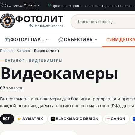
Москва
Ваш город:
Проверяем оригинальность · гарантия магазина 
ФОТОЛИТ
Фото и видео техника
ФОТОАППАРАТЫ
ОБЪЕКТИВЫ
Главная
Каталог
Видеокамеры
КАТАЛОГ · ВИДЕОКАМЕРЫ
Видеокамеры
товаров
67
Видеокамеры и кинокамеры для блогинга, репортажа и профе
каждой позиции, даём гарантию нашего магазина (РФ), доста
ВСЕ
AVMATRIX
BLACKMAGIC DESIGN
CANON
A
BD
C