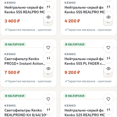
KENKO
KENKO
Нейтрально-серый фильтр
Нейтрально-серый фильтр
Kenko 55S REALPRO MC
Kenko 55S REALPRO MC
ND16 55mm
ND1000 55mm
3 400 ₽
4 200 ₽
Гарантия магазина · оригинал
Гарантия магазина · оригинал
В НАЛИЧИИ
В НАЛИЧИИ
KENKO
KENKO
Светофильтр Kenko
Нейтрально-серый фильтр
PRO1D+ Instant Action
Kenko 55S PL FADER с
Variable NDX3-450+C-PLS
переменной плотностью
7 500 ₽
9 200 ₽
переменной плотности
ND3-ND400 55mm
55mm
Гарантия магазина · оригинал
Гарантия магазина · оригинал
В НАЛИЧИИ
В НАЛИЧИИ
KENKO
KENKO
Светофильтры Kenko
Нейтрально-серый фильтр
REALPROND Kit 8/64/1000
Kenko 52S REALPRO MC