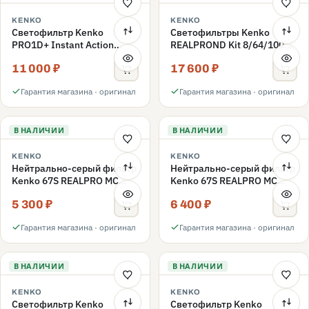
KENKO
KENKO
Светофильтр Kenko
Светофильтры Kenko
PRO1D+ Instant Action
REALPROND Kit 8/64/1000
Variable NDX3-450+C-PL
комплект 67mm
11 000 ₽
17 600 ₽
переменной плотности
72mm
Гарантия магазина · оригинал
Гарантия магазина · оригинал
В НАЛИЧИИ
В НАЛИЧИИ
KENKO
KENKO
Нейтрально-серый фильтр
Нейтрально-серый фильтр
Kenko 67S REALPRO MC
Kenko 67S REALPRO MC
ND16 67mm
ND1000 67mm
5 300 ₽
6 400 ₽
Гарантия магазина · оригинал
Гарантия магазина · оригинал
В НАЛИЧИИ
В НАЛИЧИИ
KENKO
KENKO
Светофильтр Kenko
Светофильтр Kenko