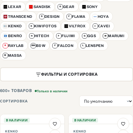
LEXAR
SANDISK
GEAR
SONY
L
S
G
S
TRANSCEND
DESIGN
FLAMA
HOYA
T
D
F
H
KENKO
KIWIFOTOS
VILTROX
СAVEI
K
K
V
С
BENRO
HITECH
FUJIMI
GGS
MARUMI
B
H
F
G
M
RAYLAB
B&W
FALCON
LENSPEN
R
BW
F
L
MASSA
M
ФИЛЬТРЫ И СОРТИРОВКА
Только в наличии
600+ ТОВАРОВ
СОРТИРОВКА
В НАЛИЧИИ
В НАЛИЧИИ
KENKO
KENKO