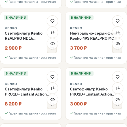
Гарантия магазина · оригинал
Гарантия магазина · оригинал
В НАЛИЧИИ
В НАЛИЧИИ
KENKO
KENKO
Светофильтр Kenko
Нейтрально-серый фильтр
REALPRO ND16
Kenko 49S REALPRO MC
нейтрально-серый 49mm
ND1000 49mm
2 900 ₽
3 700 ₽
Гарантия магазина · оригинал
Гарантия магазина · оригинал
В НАЛИЧИИ
В НАЛИЧИИ
KENKO
KENKO
Светофильтр Kenko
Светофильтр Kenko
PRO1D+ Instant Action
PRO1D+ Instant Action
Variable NDX3-450+C-PLS
Variable NDX3-450+C-PL
8 200 ₽
3 000 ₽
переменной плотности
поляризационный 49mm
49mm
Гарантия магазина · оригинал
Гарантия магазина · оригинал