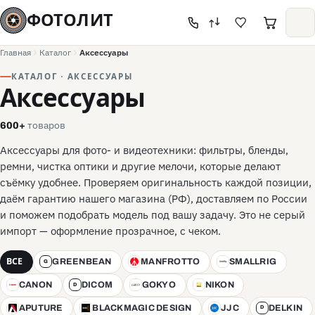
ФОТОЛИТ
Главная
Каталог
Аксессуары
КАТАЛОГ · АКСЕССУАРЫ
Аксессуары
товаров
600+
Аксессуары для фото- и видеотехники: фильтры, бленды,
ремни, чистка оптики и другие мелочи, которые делают
съёмку удобнее. Проверяем оригинальность каждой позиции,
даём гарантию нашего магазина (РФ), доставляем по России
и поможем подобрать модель под вашу задачу. Это не серый
импорт — оформление прозрачное, с чеком.
ВСЕ
GREENBEAN
MANFROTTO
SMALLRIG
G
M
S
CANON
DICOM
GOKYO
NIKON
C
D
G
N
APUTURE
BLACKMAGIC DESIGN
JJC
DELKIN
A
BD
J
D