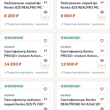
Нейтрально-серый фильтр
Нейтрально-серый фильтр
Kenko 82S REALPRO MC
Kenko 82S REALPRO MC
ND16 82mm
ND1000 82mm
8 200 ₽
9 900 ₽
Гарантия магазина · оригинал
Гарантия магазина · оригинал
В НАЛИЧИИ
В НАЛИЧИИ
KENKO
KENKO
Светофильтр Kenko
Светофильтр Kenko
PRO1D+ Instant Action
PRO1D+ Instant Action
Variable NDX3-450+C-PLS
Variable NDX3-450+C-PL
14 200 ₽
12 900 ₽
переменной плотности
переменной плотности
82mm
82mm
Гарантия магазина · оригинал
Гарантия магазина · оригинал
В НАЛИЧИИ
В НАЛИЧИИ
KENKO
KENKO
Светофильтр нейтрально-
Светофильтры Kenko
серый Kenko 82S PL FADER
REALPROND Kit 8/64/1000
с переменной плотностью
комплект 77mm