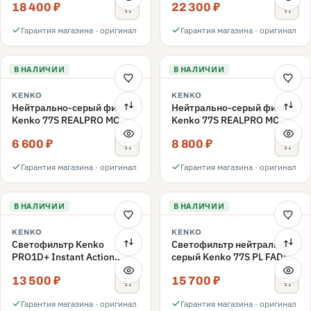
18 400 ₽
22 300 ₽
ND3-ND400 82mm
Гарантия магазина · оригинал
Гарантия магазина · оригинал
В НАЛИЧИИ
В НАЛИЧИИ
KENKO
KENKO
Нейтрально-серый фильтр
Нейтрально-серый фильтр
Kenko 77S REALPRO MC
Kenko 77S REALPRO MC
ND16 77mm
ND1000 77mm
6 600 ₽
8 800 ₽
Гарантия магазина · оригинал
Гарантия магазина · оригинал
В НАЛИЧИИ
В НАЛИЧИИ
KENKO
KENKO
Светофильтр Kenko
Светофильтр нейтрально-
PRO1D+ Instant Action
серый Kenko 77S PL FADER
Variable NDX3-450+C-PL
с переменной плотностью
13 500 ₽
15 700 ₽
переменной плотности
ND3-ND400 77mm
77mm
Гарантия магазина · оригинал
Гарантия магазина · оригинал