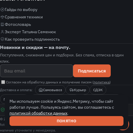
Гайды по выбору
Сравнения техники
Фотословарь
Эксперт Татьяна Семенюк
Как проверить подлинность
Новинки и скидки — на почту.
Поступления, снижения цен и подборки. Без спама, отписка в один
клик.
Подписаться
Согласен на обработку данных и получение писем (
политика
)
Доставка и оплата:
Самовывоз
Курьер
СДЭК
Почта России
Оплата при получении
Безналичный расчёт
Мы используем cookie и Яндекс.Метрику, чтобы сайт
проверяем оригинальность · гарантия нашего магазина (РФ) · не серый
работал лучше. Пользуясь сайтом, вы соглашаетесь с
импорт · покажем, как проверить подлинность
политикой обработки данных
.
© 2026 fotolit. Все права защищены.
ПОНЯТНО
fotolit — независимый магазин-реселлер с собственной гарантией. Цены и
наличие уточняйте у менеджера.