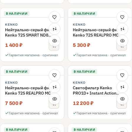
В НАЛИЧИИ
В НАЛИЧИИ
KENKO
KENKO
Нейтрально-серый фильтр
Нейтрально-серый фильтр
Kenko 72S SMART ND8
Kenko 72S REALPRO MC
72mm
ND16 72mm
1 400 ₽
5 300 ₽
Гарантия магазина · оригинал
Гарантия магазина · оригинал
В НАЛИЧИИ
В НАЛИЧИИ
KENKO
KENKO
Нейтрально-серый фильтр
Светофильтр Kenko
Kenko 72S REALPRO MC
PRO1D+ Instant Action
ND1000 72mm
Variable NDX3-450+C-PLS
7 500 ₽
12 200 ₽
переменной плотности
72mm
Гарантия магазина · оригинал
Гарантия магазина · оригинал
В НАЛИЧИИ
В НАЛИЧИИ