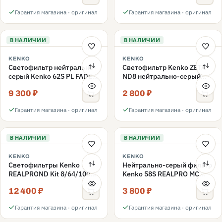
62mm
62mm
Гарантия магазина · оригинал
Гарантия магазина · оригинал
В НАЛИЧИИ
В НАЛИЧИИ
KENKO
KENKO
Светофильтр нейтрально-
Светофильтр Kenko ZETA
серый Kenko 62S PL FADER
ND8 нейтрально-серый
с переменной плотностью
58mm
9 300 ₽
2 800 ₽
ND3-ND400 62mm
Гарантия магазина · оригинал
Гарантия магазина · оригинал
В НАЛИЧИИ
В НАЛИЧИИ
KENKO
KENKO
Светофильтры Kenko
Нейтрально-серый фильтр
REALPROND Kit 8/64/1000
Kenko 58S REALPRO MC
комплект 58mm
ND16 58mm
12 400 ₽
3 800 ₽
Гарантия магазина · оригинал
Гарантия магазина · оригинал