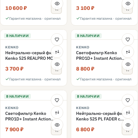
комплект 52mm
ND16 52mm
10 600 ₽
3 100 ₽
Гарантия магазина · оригинал
Гарантия магазина · оригинал
В НАЛИЧИИ
В НАЛИЧИИ
KENKO
KENKO
Нейтрально-серый фильтр
Светофильтр Kenko
Kenko 52S REALPRO MC
PRO1D+ Instant Action
ND1000 52mm
Variable NDX3-450+C-PLS
3 700 ₽
8 800 ₽
переменной плотности
52mm
Гарантия магазина · оригинал
Гарантия магазина · оригинал
В НАЛИЧИИ
В НАЛИЧИИ
KENKO
KENKO
Светофильтр Kenko
Нейтрально-серый фильтр
PRO1D+ Instant Action
Kenko 52S PL FADER с
Variable NDX3-450+C-PL
переменной плотностью
7 900 ₽
6 800 ₽
переменной плотности
ND3-ND400 52mm
52mm