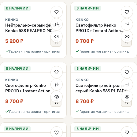
В НАЛИЧИИ
В НАЛИЧИИ
KENKO
KENKO
Нейтрально-серый фильтр
Светофильтр Kenko
Kenko 58S REALPRO MC
PRO1D+ Instant Action
ND1000 58mm
Variable NDX3-450+C-PLS
5 200 ₽
9 700 ₽
переменной плотности
58mm
Гарантия магазина · оригинал
Гарантия магазина · оригинал
В НАЛИЧИИ
В НАЛИЧИИ
KENKO
KENKO
Светофильтр Kenko
Светофильтр нейтрально-
PRO1D+ Instant Action
серый Kenko 58S PL FADER
Variable NDX3-450+C-PL
с переменной плотностью
8 700 ₽
8 700 ₽
переменной плотности
ND3-ND400 58mm
58mm
Гарантия магазина · оригинал
Гарантия магазина · оригинал
В НАЛИЧИИ
В НАЛИЧИИ