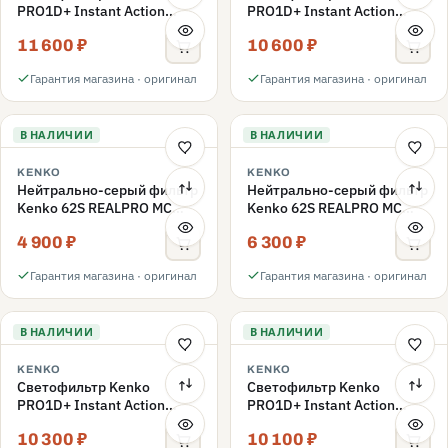
PRO1D+ Instant Action
PRO1D+ Instant Action
Variable NDX3-450+C-PLS
Variable NDX3-450+C-PL
11 600 ₽
10 600 ₽
переменной плотности
переменной плотности
67mm
67mm
Гарантия магазина · оригинал
Гарантия магазина · оригинал
В НАЛИЧИИ
В НАЛИЧИИ
KENKO
KENKO
Нейтрально-серый фильтр
Нейтрально-серый фильтр
Kenko 62S REALPRO MC
Kenko 62S REALPRO MC
ND16 62mm
ND1000 62mm
4 900 ₽
6 300 ₽
Гарантия магазина · оригинал
Гарантия магазина · оригинал
В НАЛИЧИИ
В НАЛИЧИИ
KENKO
KENKO
Светофильтр Kenko
Светофильтр Kenko
PRO1D+ Instant Action
PRO1D+ Instant Action
Variable NDX3-450+C-PLS
Variable NDX3-450+C-PL
10 300 ₽
10 100 ₽
переменной плотности
переменной плотности