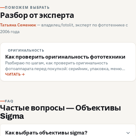
ПОМОЖЕМ ВЫБРАТЬ
Разбор от эксперта
Татьяна Семенюк
— владелец fotolit, эксперт по фототехнике с
2006 года
ОРИГИНАЛЬНОСТЬ
Как проверить оригинальность фототехники
Разбираю по шагам, как проверить оригинальность
фотоаппарата перед покупкой: серийник, упаковка, меню
камеры, маркировка, документы — и какие красные флаги
ЧИТАТЬ
говорят о подделке или сером импорте.
FAQ
Частые вопросы — Объективы
Sigma
Как выбрать объективы sigma?