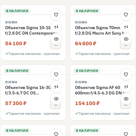
В НАЛИЧИИ
В НАЛИЧИИ
SIGMA
SIGMA
Объектив Sigma 10-18mm
Объектив Sigma 70mm
f/2.8 DC DN Contemporary
f/2.8 DG Macro Art Sony E
Fujifilm X
54 100 ₽
64 600 ₽
Гарантия магазина · оригинал
Гарантия магазина · оригинал
В НАЛИЧИИ
В НАЛИЧИИ
SIGMA
SIGMA
Объектив Sigma 16-300mm
Объектив Sigma AF 60-
f/3.5-6.7 DC OS
600mm f/4.5-6.3 DG DN OS
Contemporary Sony E,
Sports Sony E
57 300 ₽
154 100 ₽
Черный
Гарантия магазина · оригинал
Гарантия магазина · оригинал
В НАЛИЧИИ
В НАЛИЧИИ