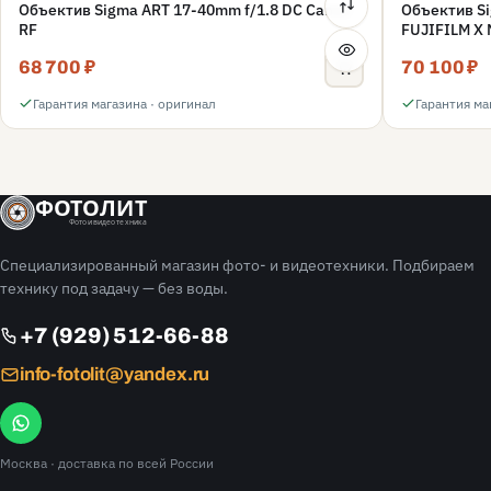
Объектив Sigma ART 17-40mm f/1.8 DC Canon
Объектив Si
RF
FUJIFILM X 
68 700 ₽
70 100 ₽
Гарантия магазина · оригинал
Гарантия ма
ФОТОЛИТ
Фото и видео техника
Специализированный магазин фото- и видеотехники. Подбираем
технику под задачу — без воды.
+7 (929) 512-66-88
info-fotolit@yandex.ru
Москва
· доставка по всей России