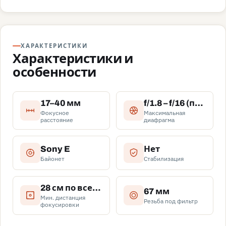
ХАРАКТЕРИСТИКИ
Характеристики и
особенности
17–40 мм
f/1.8 – f/16 (постоянная f/1.8 по зуму)
Фокусное
Максимальная
расстояние
диафрагма
Sony E
Нет
Байонет
Стабилизация
28 см по всему диапазону зума
67 мм
Мин. дистанция
Резьба под фильтр
фокусировки