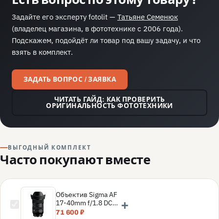
Задайте его эксперту fotolit —
Татьяне Семенюк
(владелец магазина, в фототехнике с 2006 года).
Подскажем, подойдёт ли товар под вашу задачу, и что
взять в комплект.
ЗАДАТЬ ВОПРОС / ЗАЯВКА
ЧИТАТЬ ГАЙД: КАК ПРОВЕРИТЬ
ОРИГИНАЛЬНОСТЬ ФОТОТЕХНИКИ
ВЫГОДНЫЙ КОМПЛЕКТ
Часто покупают вместе
Объектив Sigma AF
+
17-40mm f/1.8 DC
Art Sony E
71 600 ₽