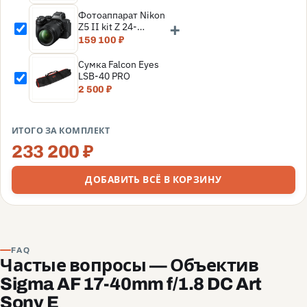
Фотоаппарат Nikon
+
Z5 II kit Z 24-
200mm f/4-6.3 VR,
159 100 ₽
Черный
Сумка Falcon Eyes
LSB-40 PRO
2 500 ₽
ИТОГО ЗА КОМПЛЕКТ
233 200 ₽
ДОБАВИТЬ ВСЁ В КОРЗИНУ
FAQ
Частые вопросы — Объектив
Sigma AF 17-40mm f/1.8 DC Art
Sony E