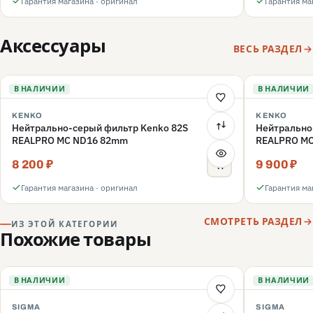
Гарантия магазина · оригинал
Гарантия ма
Аксессуары
ВЕСЬ РАЗДЕЛ
В НАЛИЧИИ
В НАЛИЧИИ
KENKO
KENKO
Нейтрально-серый фильтр Kenko 82S
Нейтрально
REALPRO MC ND16 82mm
REALPRO M
8 200 ₽
9 900 ₽
Гарантия магазина · оригинал
Гарантия ма
СМОТРЕТЬ РАЗДЕЛ
ИЗ ЭТОЙ КАТЕГОРИИ
Похожие товары
В НАЛИЧИИ
В НАЛИЧИИ
SIGMA
SIGMA