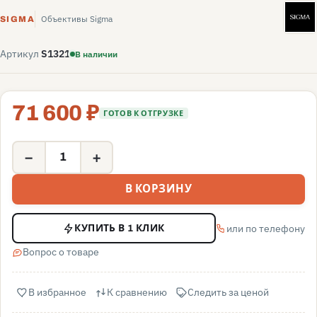
S
Объективы Sigma
SIGMA
Артикул
S1321
В наличии
71 600 ₽
ГОТОВ К ОТГРУЗКЕ
−
+
В КОРЗИНУ
или по телефону
КУПИТЬ В 1 КЛИК
Вопрос о товаре
В избранное
К сравнению
Следить за ценой