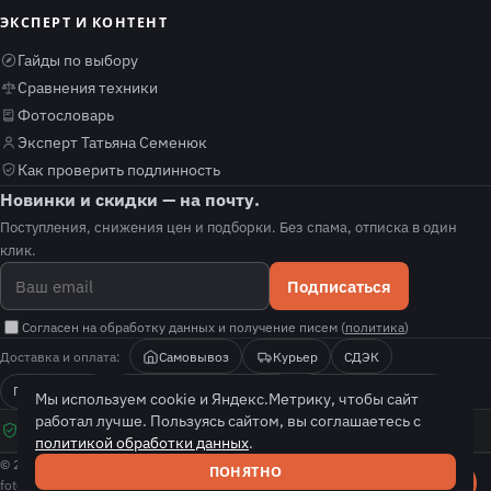
ЭКСПЕРТ И КОНТЕНТ
Гайды по выбору
Сравнения техники
Фотословарь
Эксперт Татьяна Семенюк
Как проверить подлинность
Новинки и скидки — на почту.
Поступления, снижения цен и подборки. Без спама, отписка в один
клик.
Подписаться
Согласен на обработку данных и получение писем (
политика
)
Доставка и оплата:
Самовывоз
Курьер
СДЭК
Почта России
Оплата при получении
Безналичный расчёт
Мы используем cookie и Яндекс.Метрику, чтобы сайт
проверяем оригинальность · гарантия нашего магазина (РФ) · не серый
работал лучше. Пользуясь сайтом, вы соглашаетесь с
импорт · покажем, как проверить подлинность
политикой обработки данных
.
© 2026 fotolit. Все права защищены.
ПОНЯТНО
fotolit — независимый магазин-реселлер с собственной гарантией. Цены и