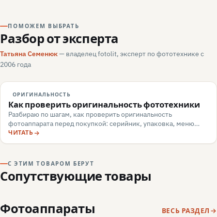
ПОМОЖЕМ ВЫБРАТЬ
Разбор от эксперта
Татьяна Семенюк
— владелец fotolit, эксперт по фототехнике с
2006 года
ОРИГИНАЛЬНОСТЬ
Как проверить оригинальность фототехники
Разбираю по шагам, как проверить оригинальность
фотоаппарата перед покупкой: серийник, упаковка, меню
камеры, маркировка, документы — и какие красные флаги
ЧИТАТЬ
говорят о подделке или сером импорте.
С ЭТИМ ТОВАРОМ БЕРУТ
Сопутствующие товары
Фотоаппараты
ВЕСЬ РАЗДЕЛ