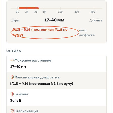
16
24
35
50
100
200
400
17–40 мм
Шире
Длиннее
f/1.8 – f/16 (постоянная f/1.8 по
макс.
диафрагма
зуму)
ОПТИКА
Фокусное расстояние
17–40 мм
Максимальная диафрагма
f/1.8 – f/16 (постоянная f/1.8 по зуму)
Байонет
Sony E
Стабилизация