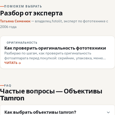
ПОМОЖЕМ ВЫБРАТЬ
Разбор от эксперта
Татьяна Семенюк
— владелец fotolit, эксперт по фототехнике с
2006 года
ОРИГИНАЛЬНОСТЬ
Как проверить оригинальность фототехники
Разбираю по шагам, как проверить оригинальность
фотоаппарата перед покупкой: серийник, упаковка, меню
камеры, маркировка, документы — и какие красные флаги
ЧИТАТЬ
говорят о подделке или сером импорте.
FAQ
Частые вопросы — Объективы
Tamron
Как выбрать объективы tamron?