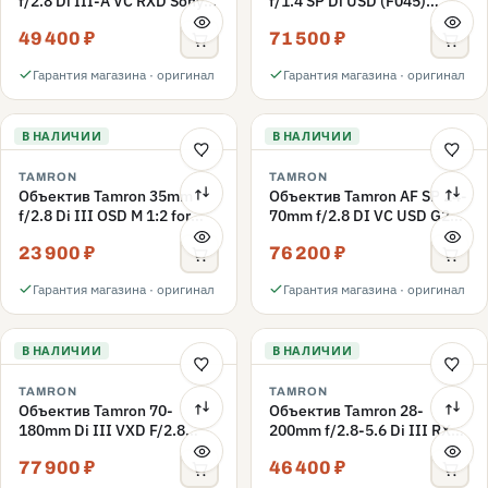
f/2.8 Di III-A VC RXD Sony
f/1.4 SP Di USD (F045)
Е, чёрный
Nikon F, черный
49 400 ₽
71 500 ₽
Гарантия магазина · оригинал
Гарантия магазина · оригинал
В НАЛИЧИИ
В НАЛИЧИИ
TAMRON
TAMRON
Объектив Tamron 35mm
Объектив Tamron AF SP 24-
f/2.8 Di III OSD M 1:2 for
70mm f/2.8 DI VC USD G2
Sony E, чёрный
(A032) Nikon F, черный
23 900 ₽
76 200 ₽
Гарантия магазина · оригинал
Гарантия магазина · оригинал
В НАЛИЧИИ
В НАЛИЧИИ
TAMRON
TAMRON
Объектив Tamron 70-
Объектив Tamron 28-
180mm Di III VXD F/2.8
200mm f/2.8-5.6 Di III RXD
A056 Sony E, черный
(A071) Sony E, черный
77 900 ₽
46 400 ₽