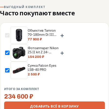
ВЫГОДНЫЙ КОМПЛЕКТ
Часто покупают вместе
Объектив Tamron
+
70-180mm Di III
VXD F/2.8 A056 Sony
77 900 ₽
E, черный
Фотоаппарат Nikon
+
Z5 II kit Z 24-
200mm f/4-6.3 VR,
154 200 ₽
Черный
Сумка Falcon Eyes
LSB-40 PRO
2 500 ₽
ИТОГО ЗА КОМПЛЕКТ
234 600 ₽
ДОБАВИТЬ ВСЁ В КОРЗИНУ