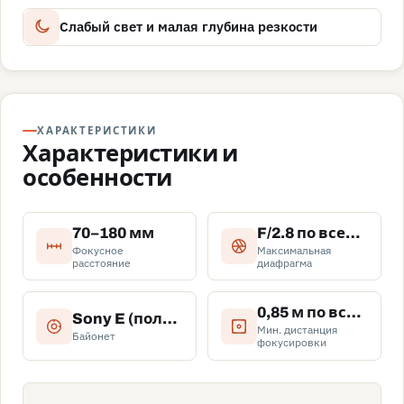
Слабый свет и малая глубина резкости
ХАРАКТЕРИСТИКИ
Характеристики и
особенности
70–180 мм
F/2.8 по всему диапазону зума
Фокусное
Максимальная
расстояние
диафрагма
0,85 м по всему диапазону зума
Sony E (полнокадровые беззеркальные камеры)
Мин. дистанция
Байонет
фокусировки