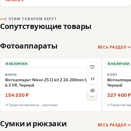
камеры, маркировка, документы — и какие красные флаги
ЧИТАТЬ
говорят о подделке или сером импорте.
С ЭТИМ ТОВАРОМ БЕРУТ
Сопутствующие товары
Фотоаппараты
ВЕСЬ РАЗДЕЛ
В НАЛИЧИИ
В НАЛИЧИИ
NIKON
SONY
Фотоаппарат Nikon Z5 II kit Z 24-200mm f/4-
Фотоаппара
6.3 VR, Черный
Черный
154 200 ₽
327 400 ₽
Гарантия магазина · оригинал
Гарантия ма
Сумки и рюкзаки
ВЕСЬ РАЗДЕЛ