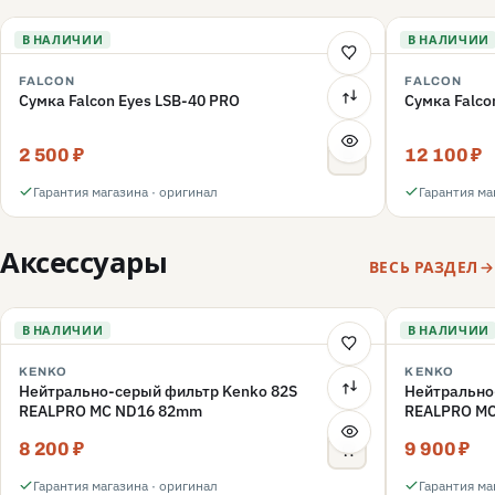
В НАЛИЧИИ
В НАЛИЧИИ
FALCON
FALCON
Сумка Falcon Eyes LSB-40 PRO
Сумка Falco
2 500 ₽
12 100 ₽
Гарантия магазина · оригинал
Гарантия ма
Аксессуары
ВЕСЬ РАЗДЕЛ
В НАЛИЧИИ
В НАЛИЧИИ
KENKO
KENKO
Нейтрально-серый фильтр Kenko 82S
Нейтрально
REALPRO MC ND16 82mm
REALPRO M
8 200 ₽
9 900 ₽
Гарантия магазина · оригинал
Гарантия ма