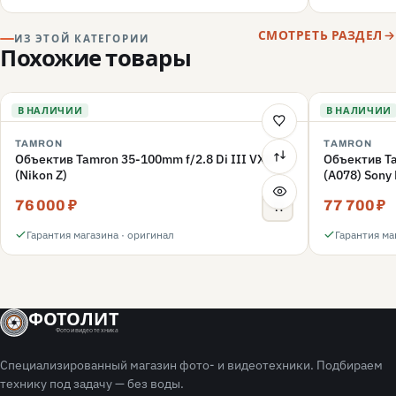
СМОТРЕТЬ РАЗДЕЛ
ИЗ ЭТОЙ КАТЕГОРИИ
Похожие товары
В НАЛИЧИИ
В НАЛИЧИИ
TAMRON
TAMRON
Объектив Tamron 35-100mm f/2.8 Di III VXD
Объектив Ta
(Nikon Z)
(A078) Sony
76 000 ₽
77 700 ₽
Гарантия магазина · оригинал
Гарантия ма
ФОТОЛИТ
Фото и видео техника
Специализированный магазин фото- и видеотехники. Подбираем
технику под задачу — без воды.