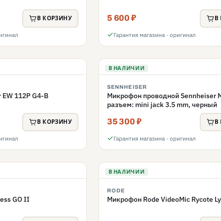
5 600 ₽
В КОРЗИНУ
В
ригинал
Гарантия магазина · оригинал
В НАЛИЧИИ
SENNHEISER
r EW 112P G4-B
Микрофон проводной Sennheiser M
разъем: mini jack 3.5 mm, черный
35 300 ₽
В КОРЗИНУ
В
ригинал
Гарантия магазина · оригинал
В НАЛИЧИИ
RODE
ess GO II
Микрофон Rode VideoMic Rycote Ly