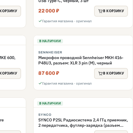
USB Type-C, черный, 3 шт
22 000 ₽
 КОРЗИНУ
В КОРЗИНУ
Гарантия магазина · оригинал
В НАЛИЧИИ
SENNHEISER
KE 600,
Микрофон проводной Sennheiser MKH 416-
P48U3, разъем: XLR 3 pin (M), черный
87 600 ₽
 КОРЗИНУ
В КОРЗИНУ
Гарантия магазина · оригинал
В НАЛИЧИИ
SYNCO
re
SYNCO P2SL Радиосистема 2,4 ГГц приемник,
2 передатчика, футляр-зарядка (разъем
Lighting iPhone)