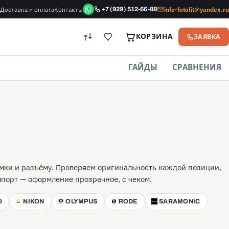
Доставка и оплата
Контакты
info-fotolit@yandex.ru
+7 (929) 512-66-88
КОРЗИНА
ЗАЯВКА
ГАЙДЫ
СРАВНЕНИЯ
мки и разъёму. Проверяем оригинальность каждой позиции,
мпорт — оформление прозрачное, с чеком.
O
NIKON
OLYMPUS
RODE
SARAMONIC
N
O
R
S