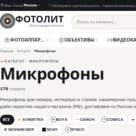
Москва
Ваш город:
Проверяем оригинальность · гарантия магазина 
ФОТОЛИТ
Фото и видео техника
ФОТОАППАРАТЫ
ОБЪЕКТИВЫ
Главная
Каталог
Микрофоны
КАТАЛОГ · МИКРОФОНЫ
Микрофоны
товаров
176
Микрофоны для камеры, интервью и стрима: накамерные пушк
даём гарантию нашего магазина (РФ), доставляем по России 
ВСЕ
AVMATRIX
BOYA
CANON
COMICA
A
B
C
C
D
SENNHEISER
SONY
SYNCO
S
S
S