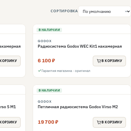
СОРТИРОВКА
В НАЛИЧИИ
GODOX
накамерная
Радиосистема Godox WEC Kit1 накамерная
6 100 ₽
 КОРЗИНУ
В КОРЗИНУ
Гарантия магазина · оригинал
В НАЛИЧИИ
GODOX
rso S M1
Петличная радиосистема Godox Virso M2
19 700 ₽
 КОРЗИНУ
В КОРЗИНУ