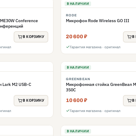
В НАЛИЧИИ
RODE
ME30W Conference
Микрофон Rode Wireless GO III
конференций
20 600 ₽
В КОРЗИНУ
В
ригинал
Гарантия магазина · оригинал
В НАЛИЧИИ
GREENBEAN
 Lark M2 USB-C
Микрофонная стойка GreenBean M
350C
10 600 ₽
В КОРЗИНУ
В
ригинал
Гарантия магазина · оригинал
В НАЛИЧИИ