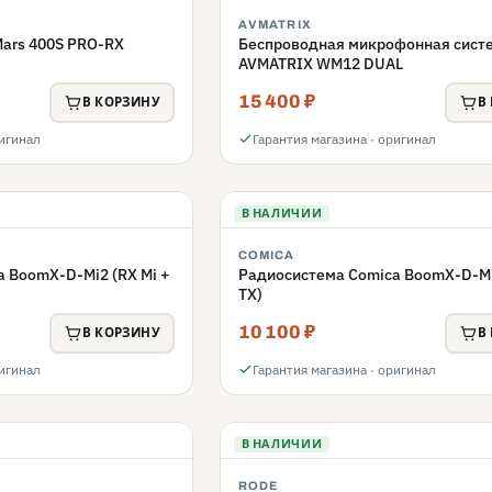
AVMATRIX
Mars 400S PRO-RX
Беспроводная микрофонная сист
AVMATRIX WM12 DUAL
15 400 ₽
В КОРЗИНУ
В
ригинал
Гарантия магазина · оригинал
В НАЛИЧИИ
COMICA
 BoomX-D-Mi2 (RX Mi +
Радиосистема Comica BoomX-D-Mi1
TX)
10 100 ₽
В КОРЗИНУ
В
ригинал
Гарантия магазина · оригинал
В НАЛИЧИИ
RODE