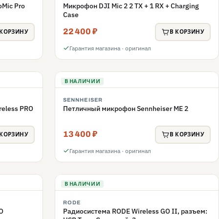
Mic Pro
Микрофон DJI Mic 2 2 TX + 1 RX + Charging
Case
22 400 ₽
 КОРЗИНУ
В КОРЗИНУ
Гарантия магазина · оригинал
В НАЛИЧИИ
SENNHEISER
eless PRO
Петличный микрофон Sennheiser ME 2
13 400 ₽
 КОРЗИНУ
В КОРЗИНУ
Гарантия магазина · оригинал
В НАЛИЧИИ
RODE
O
Радиосистема RODE Wireless GO II, разъем: