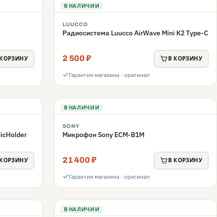
В НАЛИЧИИ
LUUCCO
Радиосистема Luucco AirWave Mini K2 Type-C
2 500 ₽
 КОРЗИНУ
В КОРЗИНУ
Гарантия магазина · оригинал
В НАЛИЧИИ
SONY
icHolder
Микрофон Sony ECM-B1M
21 400 ₽
 КОРЗИНУ
В КОРЗИНУ
Гарантия магазина · оригинал
В НАЛИЧИИ