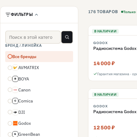
Только 
176 ТОВАРОВ
ФИЛЬТРЫ
В НАЛИЧИИ
GODOX
БРЕНД / ЛИНЕЙКА
Радиосистема Godox
Все бренды
14 000 ₽
AVMATRIX
A
Гарантия магазина · о
BOYA
B
Canon
C
В НАЛИЧИИ
Comica
C
GODOX
Радиосистема Godox
DJI
D
Godox
G
12 500 ₽
GreenBean
G