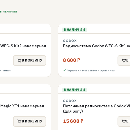
в наличии
В НАЛИЧИИ
GODOX
 WEC-S Kit2 накамерная
Радиосистема Godox WEC-S Kit1 
8 600 ₽
В КОРЗИНУ
В
ригинал
Гарантия магазина · оригинал
В НАЛИЧИИ
GODOX
 Magic XT1 накамерная
Петличная радиосистема Godox Vi
(для Sony)
15 600 ₽
В КОРЗИНУ
В