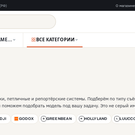
(РФ)
О магазине
ВИДЕОКАМЕРЫ
ВСЕ КАТЕГОРИИ
и, петличные и репортёрские системы. Подберём по типу съё
и поможем подобрать модель под вашу задачу. Это не серый и
DJI
GODOX
GREENBEAN
HOLLYLAND
LUUCC
G
G
H
L