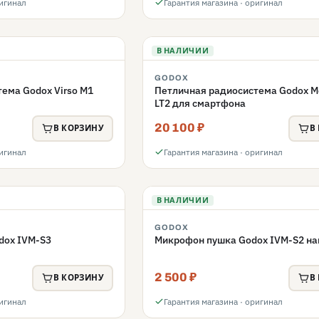
ригинал
Гарантия магазина · оригинал
В НАЛИЧИИ
GODOX
ема Godox Virso M1
Петличная радиосистема Godox M
LT2 для смартфона
20 100 ₽
В КОРЗИНУ
В
ригинал
Гарантия магазина · оригинал
В НАЛИЧИИ
GODOX
dox IVM-S3
Микрофон пушка Godox IVM-S2 н
2 500 ₽
В КОРЗИНУ
В
ригинал
Гарантия магазина · оригинал