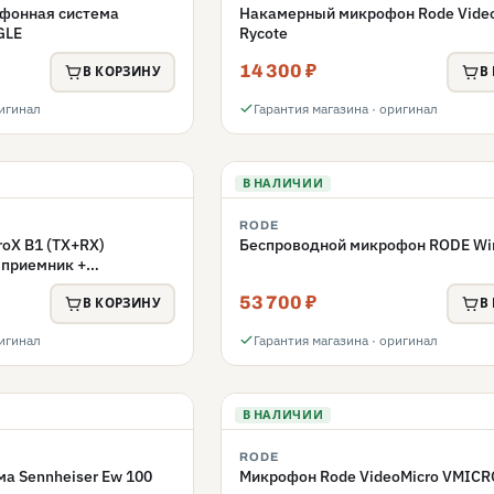
фонная система
Накамерный микрофон Rode Video
GLE
Rycote
14 300 ₽
В КОРЗИНУ
В
ригинал
Гарантия магазина · оригинал
В НАЛИЧИИ
RODE
roX B1 (TX+RX)
Беспроводной микрофон RODE Wir
 приемник +
3,5мм
53 700 ₽
В КОРЗИНУ
В
ригинал
Гарантия магазина · оригинал
В НАЛИЧИИ
RODE
а Sennheiser Ew 100
Микрофон Rode VideoMicro VMICR