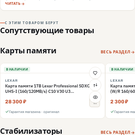
камеры, маркировка, документы — и какие красные флаги
ЧИТАТЬ
говорят о подделке или сером импорте.
С ЭТИМ ТОВАРОМ БЕРУТ
Сопутствующие товары
Карты памяти
ВЕСЬ РАЗДЕЛ
В НАЛИЧИИ
В НАЛИЧИИ
LEXAR
LEXAR
Карта памяти 1TB Lexar Professional SDXC
Карта памят
UHS-I (160/120MB/s) C10 V30 U3
(W/R 160/60
(LSD1066001T-BNNNG)
(LMSFLYX0
28 300 ₽
2 300 ₽
Гарантия магазина · оригинал
Гарантия ма
Стабилизаторы
ВЕСЬ РАЗДЕЛ