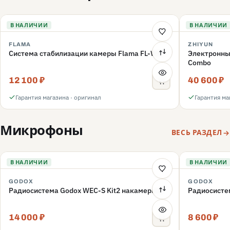
В НАЛИЧИИ
В НАЛИЧИИ
FLAMA
ZHIYUN
Система стабилизации камеры Flama FL-W01
Электронный
Combo
12 100 ₽
40 600 ₽
Гарантия магазина · оригинал
Гарантия ма
Микрофоны
ВЕСЬ РАЗДЕЛ
В НАЛИЧИИ
В НАЛИЧИИ
GODOX
GODOX
Радиосистема Godox WEC-S Kit2 накамерная
Радиосисте
14 000 ₽
8 600 ₽