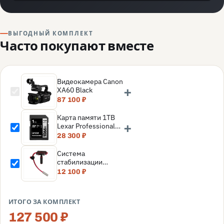
ВЫГОДНЫЙ КОМПЛЕКТ
Часто покупают вместе
Видеокамера Canon
+
XA60 Black
87 100 ₽
Карта памяти 1TB
+
Lexar Professional
SDXC UHS-I
28 300 ₽
(160/120MB/s) C10
V30 U3
Система
(LSD1066001T-
стабилизации
BNNNG)
камеры Flama FL-
12 100 ₽
W01
ИТОГО ЗА КОМПЛЕКТ
127 500 ₽