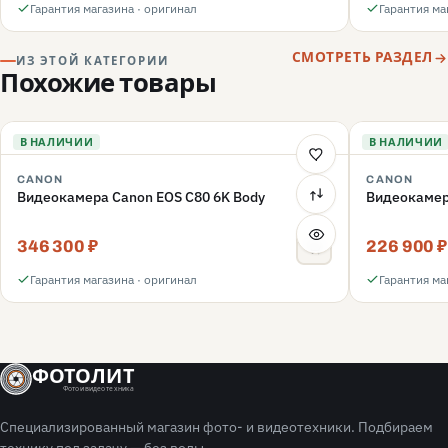
Гарантия магазина · оригинал
Гарантия ма
СМОТРЕТЬ РАЗДЕЛ
ИЗ ЭТОЙ КАТЕГОРИИ
Похожие товары
В НАЛИЧИИ
В НАЛИЧИИ
CANON
CANON
Видеокамера Canon EOS C80 6K Body
Видеокамер
346 300 ₽
226 900 ₽
Гарантия магазина · оригинал
Гарантия ма
ФОТОЛИТ
Фото и видео техника
Специализированный магазин фото- и видеотехники. Подбираем