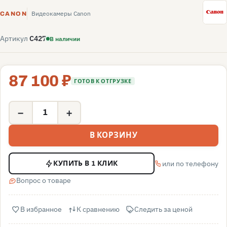
C
Видеокамеры Canon
CANON
Артикул
C427
В наличии
87 100 ₽
ГОТОВ К ОТГРУЗКЕ
−
+
В КОРЗИНУ
или по телефону
КУПИТЬ В 1 КЛИК
Вопрос о товаре
В избранное
К сравнению
Следить за ценой