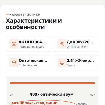
ХАРАКТЕРИСТИКИ
Характеристики и
особенности
4K UHD 3840×2160, Full HD 1920×1080
До 400x (20x цифровой) и до 800x (40x цифровой) с оптическим зумом
Разрешение видео
Оптический зум
Оптическая стабилизация с поддержкой 5-осевого и динамического режима
3.5" ЖК-экран с ёмкостным сенсорным управлением
Стабилизация
Экран
400× оптический зум
1×
60×
4K UHD 3840×2160, Full HD
запись