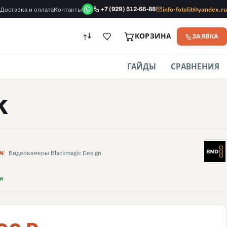
Доставка и оплата
Контакты
info-fotolit@yandex.ru
+7 (929) 512-66-88
КОРЗИНА
ЗАЯВКА
ГАЙДЫ
СРАВНЕНИЯ
K
BD
Видеокамеры Blackmagic Design
N
и