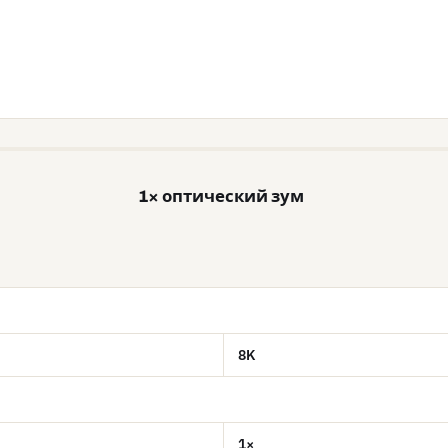
1× оптический зум
8K
1×