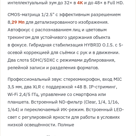
интеллектуальный зум до 32× в
4K
и до 48× в Full HD.
CMOS-матрица 1/2.5" с эффективным разрешением
8,
29 Мп
для детализированного изображения.
Автофокус с распознаванием лиц и цветовым
трекингом для устойчивого удержания объекта
в фокусе. Гибридная стабилизация HYBRID O.I.S. с 5-
осевой коррекцией для съёмки с рук и в движении.
Два слота SDHC/SDXC с режимами дублирования,
релейной записи и разделения форматов.
Профессиональный звук: стереомикрофон, вход MIC
3,5 мм, два XLR с поддержкой +48 В. IP-стриминг,
Wi‑Fi 2,4/5 ГГц, управление со смартфона или
планшета. Встроенный ND-фильтр (Clear, 1/4, 1/16,
1/64) и переключаемый ИК-режим. Встроенный LED-
свет с регулировкой яркости для работы в условиях
низкой освещённости. Полные