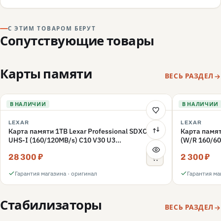
говорят о подделке или сером импорте.
С ЭТИМ ТОВАРОМ БЕРУТ
Сопутствующие товары
Карты памяти
ВЕСЬ РАЗДЕЛ
В НАЛИЧИИ
В НАЛИЧИИ
LEXAR
LEXAR
Карта памяти 1TB Lexar Professional SDXC
Карта памят
UHS-I (160/120MB/s) C10 V30 U3
(W/R 160/60
(LSD1066001T-BNNNG)
(LMSFLYX0
28 300 ₽
2 300 ₽
Гарантия магазина · оригинал
Гарантия ма
Стабилизаторы
ВЕСЬ РАЗДЕЛ