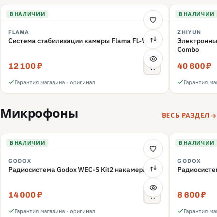
В НАЛИЧИИ
В НАЛИЧИИ
FLAMA
ZHIYUN
Система стабилизации камеры Flama FL-W01
Электронный
Combo
12 100 ₽
40 600 ₽
Гарантия магазина · оригинал
Гарантия ма
Микрофоны
ВЕСЬ РАЗДЕЛ
В НАЛИЧИИ
В НАЛИЧИИ
GODOX
GODOX
Радиосистема Godox WEC-S Kit2 накамерная
Радиосисте
14 000 ₽
8 600 ₽
Гарантия магазина · оригинал
Гарантия ма