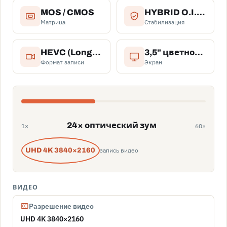
MOS / CMOS
HYBRID O.I.S., 5-осевая оптическая + электронная
Матрица
Стабилизация
HEVC (LongGOP), AVC/H.264
3,5" цветной, сенсорный, высокое разрешение
Формат записи
Экран
24× оптический зум
1×
60×
запись видео
UHD 4K 3840×2160
ВИДЕО
Разрешение видео
UHD 4K 3840×2160