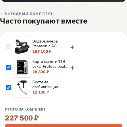
ВЫГОДНЫЙ КОМПЛЕКТ
Часто покупают вместе
Видеокамера
+
Panasonic AG-
CX18E
187 100 ₽
Карта памяти 1TB
+
Lexar Professional
SDXC UHS-I
28 300 ₽
(160/120MB/s) C10
V30 U3
Система
(LSD1066001T-
стабилизации
BNNNG)
камеры Flama FL-
12 100 ₽
W01
ИТОГО ЗА КОМПЛЕКТ
227 500 ₽