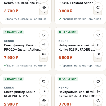
Kenko 52S REALPRO MC
PRO1D+ Instant Action
ND1000 52mm
Variable NDX3-450+C-PLS
3 700 ₽
8 800 ₽
переменной плотности
52mm
Гарантия магазина · оригинал
Гарантия магазина · оригинал
В НАЛИЧИИ
В НАЛИЧИИ
KENKO
KENKO
Светофильтр Kenko
Нейтрально-серый фильтр
PRO1D+ Instant Action
Kenko 52S PL FADER с
Variable NDX3-450+C-PL
переменной плотностью
7 900 ₽
6 800 ₽
переменной плотности
ND3-ND400 52mm
52mm
Гарантия магазина · оригинал
Гарантия магазина · оригинал
В НАЛИЧИИ
В НАЛИЧИИ
KENKO
KENKO
Светофильтр Kenko
Нейтрально-серый фильтр
REALPRO ND16
Kenko 49S REALPRO MC
нейтрально-серый 49mm
ND1000 49mm
2 900 ₽
3 700 ₽