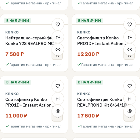
Гарантия магазина · оригинал
Гарантия магазина · оригинал
В НАЛИЧИИ
В НАЛИЧИИ
KENKO
KENKO
Нейтрально-серый фильтр
Светофильтр Kenko
Kenko 72S REALPRO MC
PRO1D+ Instant Action
ND1000 72mm
Variable NDX3-450+C-PLS
7 500 ₽
12 200 ₽
переменной плотности
72mm
Гарантия магазина · оригинал
Гарантия магазина · оригинал
В НАЛИЧИИ
В НАЛИЧИИ
KENKO
KENKO
Светофильтр Kenko
Светофильтры Kenko
PRO1D+ Instant Action
REALPROND Kit 8/64/1000
Variable NDX3-450+C-PL
комплект 67mm
11 000 ₽
17 600 ₽
переменной плотности
72mm
Гарантия магазина · оригинал
Гарантия магазина · оригинал