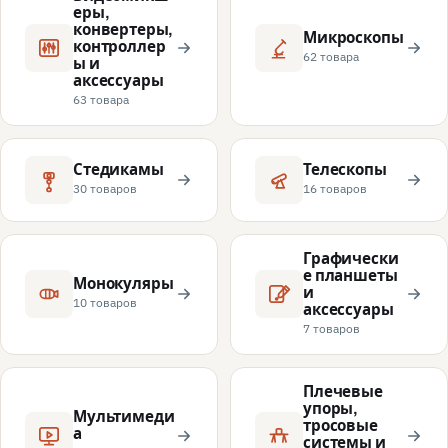
еры,
конвертеры,
Микроскопы
контроллер
62 товара
ы и
аксессуары
63 товара
Стедикамы
Телескопы
30 товаров
16 товаров
Графически
е планшеты
Монокуляры
и
10 товаров
аксессуары
7 товаров
Плечевые
упоры,
Мультимеди
тросовые
а
системы и