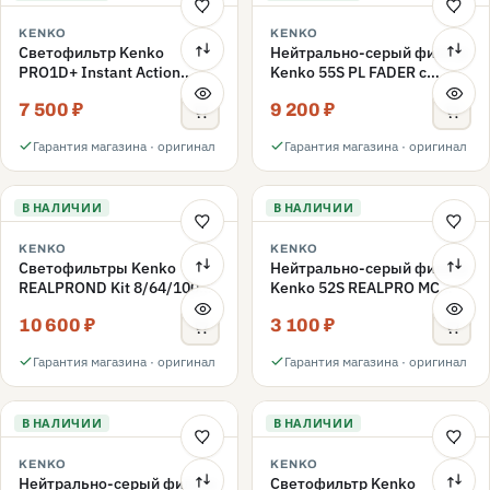
KENKO
KENKO
Светофильтр Kenko
Нейтрально-серый фильтр
PRO1D+ Instant Action
Kenko 55S PL FADER с
Variable NDX3-450+C-PLS
переменной плотностью
7 500 ₽
9 200 ₽
переменной плотности
ND3-ND400 55mm
55mm
Гарантия магазина · оригинал
Гарантия магазина · оригинал
В НАЛИЧИИ
В НАЛИЧИИ
KENKO
KENKO
Светофильтры Kenko
Нейтрально-серый фильтр
REALPROND Kit 8/64/1000
Kenko 52S REALPRO MC
комплект 52mm
ND16 52mm
10 600 ₽
3 100 ₽
Гарантия магазина · оригинал
Гарантия магазина · оригинал
В НАЛИЧИИ
В НАЛИЧИИ
KENKO
KENKO
Нейтрально-серый фильтр
Светофильтр Kenko