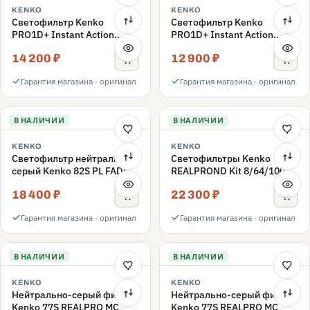
KENKO
KENKO
Светофильтр Kenko
Светофильтр Kenko
PRO1D+ Instant Action
PRO1D+ Instant Action
Variable NDX3-450+C-PLS
Variable NDX3-450+C-PL
14 200 ₽
12 900 ₽
переменной плотности
переменной плотности
82mm
82mm
Гарантия магазина · оригинал
Гарантия магазина · оригинал
В НАЛИЧИИ
В НАЛИЧИИ
KENKO
KENKO
Светофильтр нейтрально-
Светофильтры Kenko
серый Kenko 82S PL FADER
REALPROND Kit 8/64/1000
с переменной плотностью
комплект 77mm
18 400 ₽
22 300 ₽
ND3-ND400 82mm
Гарантия магазина · оригинал
Гарантия магазина · оригинал
В НАЛИЧИИ
В НАЛИЧИИ
KENKO
KENKO
Нейтрально-серый фильтр
Нейтрально-серый фильтр
Kenko 77S REALPRO MC
Kenko 77S REALPRO MC