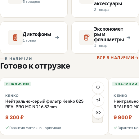
5 товаров
аксессуары
2 товара
Экспономет
Диктофоны
ры и
флэшметры
1 товар
1 товар
ВСЕ В НАЛИЧИИ
В НАЛИЧИИ
Готово к отгрузке
В НАЛИЧИИ
В НАЛИЧИИ
KENKO
KENKO
Нейтрально-серый фильтр Kenko 82S
Нейтрально
REALPRO MC ND16 82mm
REALPRO M
8 200 ₽
9 900 ₽
Гарантия магазина · оригинал
Гарантия ма