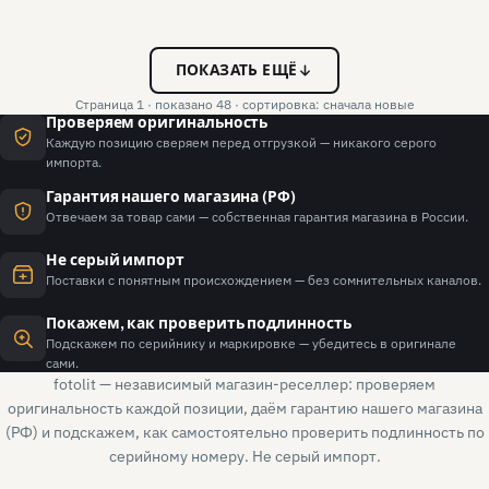
ПОКАЗАТЬ ЕЩЁ
Страница 1 · показано 48 · сортировка: сначала новые
Проверяем оригинальность
Каждую позицию сверяем перед отгрузкой — никакого серого
импорта.
Гарантия нашего магазина (РФ)
Отвечаем за товар сами — собственная гарантия магазина в России.
Не серый импорт
Поставки с понятным происхождением — без сомнительных каналов.
Покажем, как проверить подлинность
Подскажем по серийнику и маркировке — убедитесь в оригинале
сами.
fotolit — независимый магазин-реселлер: проверяем
оригинальность каждой позиции, даём гарантию нашего магазина
(РФ) и подскажем, как самостоятельно проверить подлинность по
серийному номеру. Не серый импорт.