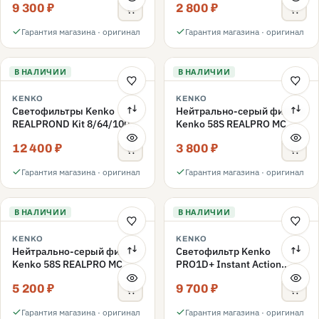
9 300 ₽
2 800 ₽
ND3-ND400 62mm
Гарантия магазина · оригинал
Гарантия магазина · оригинал
В НАЛИЧИИ
В НАЛИЧИИ
KENKO
KENKO
Светофильтры Kenko
Нейтрально-серый фильтр
REALPROND Kit 8/64/1000
Kenko 58S REALPRO MC
комплект 58mm
ND16 58mm
12 400 ₽
3 800 ₽
Гарантия магазина · оригинал
Гарантия магазина · оригинал
В НАЛИЧИИ
В НАЛИЧИИ
KENKO
KENKO
Нейтрально-серый фильтр
Светофильтр Kenko
Kenko 58S REALPRO MC
PRO1D+ Instant Action
ND1000 58mm
Variable NDX3-450+C-PLS
5 200 ₽
9 700 ₽
переменной плотности
58mm
Гарантия магазина · оригинал
Гарантия магазина · оригинал