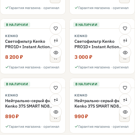
Гарантия магазина · оригинал
Гарантия магазина · оригинал
В НАЛИЧИИ
В НАЛИЧИИ
KENKO
KENKO
Светофильтр Kenko
Светофильтр Kenko
PRO1D+ Instant Action
PRO1D+ Instant Action
Variable NDX3-450+C-PLS
Variable NDX3-450+C-PL
8 200 ₽
3 000 ₽
переменной плотности
поляризационный 49mm
49mm
Гарантия магазина · оригинал
Гарантия магазина · оригинал
В НАЛИЧИИ
В НАЛИЧИИ
KENKO
KENKO
Нейтрально-серый фильтр
Нейтрально-серый фильтр
Kenko 37S SMART ND8
Kenko 37S SMART ND8
40.5mm
37mm
890 ₽
990 ₽
Гарантия магазина · оригинал
Гарантия магазина · оригинал