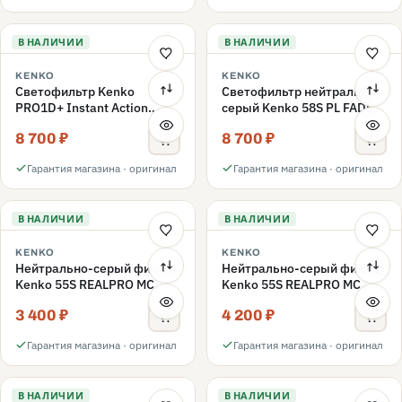
В НАЛИЧИИ
В НАЛИЧИИ
KENKO
KENKO
Светофильтр Kenko
Светофильтр нейтрально-
PRO1D+ Instant Action
серый Kenko 58S PL FADER
Variable NDX3-450+C-PL
с переменной плотностью
8 700 ₽
8 700 ₽
переменной плотности
ND3-ND400 58mm
58mm
Гарантия магазина · оригинал
Гарантия магазина · оригинал
В НАЛИЧИИ
В НАЛИЧИИ
KENKO
KENKO
Нейтрально-серый фильтр
Нейтрально-серый фильтр
Kenko 55S REALPRO MC
Kenko 55S REALPRO MC
ND16 55mm
ND1000 55mm
3 400 ₽
4 200 ₽
Гарантия магазина · оригинал
Гарантия магазина · оригинал
В НАЛИЧИИ
В НАЛИЧИИ