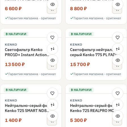
ND16 77mm
ND1000 77mm
6 600 ₽
8 800 ₽
Гарантия магазина · оригинал
Гарантия магазина · оригинал
В НАЛИЧИИ
В НАЛИЧИИ
KENKO
KENKO
Светофильтр Kenko
Светофильтр нейтрально-
PRO1D+ Instant Action
серый Kenko 77S PL FADER
Variable NDX3-450+C-PL
с переменной плотностью
13 500 ₽
15 700 ₽
переменной плотности
ND3-ND400 77mm
77mm
Гарантия магазина · оригинал
Гарантия магазина · оригинал
В НАЛИЧИИ
В НАЛИЧИИ
KENKO
KENKO
Нейтрально-серый фильтр
Нейтрально-серый фильтр
Kenko 72S SMART ND8
Kenko 72S REALPRO MC
72mm
ND16 72mm
1 400 ₽
5 300 ₽