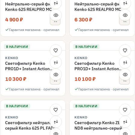
Нейтрально-серый фильтр
Нейтрально-серый фильтр
Kenko 62S REALPRO MC
Kenko 62S REALPRO MC
ND16 62mm
ND1000 62mm
4 900 ₽
6 300 ₽
Гарантия магазина · оригинал
Гарантия магазина · оригинал
В НАЛИЧИИ
В НАЛИЧИИ
KENKO
KENKO
Светофильтр Kenko
Светофильтр Kenko
PRO1D+ Instant Action
PRO1D+ Instant Action
Variable NDX3-450+C-PLS
Variable NDX3-450+C-PL
10 300 ₽
10 100 ₽
переменной плотности
переменной плотности
62mm
62mm
Гарантия магазина · оригинал
Гарантия магазина · оригинал
В НАЛИЧИИ
В НАЛИЧИИ
KENKO
KENKO
Светофильтр нейтрально-
Светофильтр Kenko ZETA
серый Kenko 62S PL FADER
ND8 нейтрально-серый
с переменной плотностью
58mm