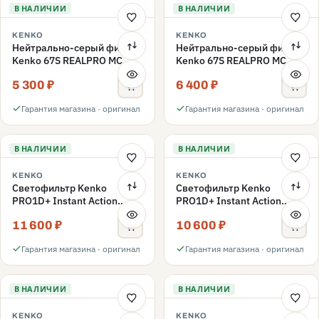
В НАЛИЧИИ
В НАЛИЧИИ
KENKO
KENKO
Нейтрально-серый фильтр
Нейтрально-серый фильтр
Kenko 67S REALPRO MC
Kenko 67S REALPRO MC
ND16 67mm
ND1000 67mm
5 300 ₽
6 400 ₽
Гарантия магазина · оригинал
Гарантия магазина · оригинал
В НАЛИЧИИ
В НАЛИЧИИ
KENKO
KENKO
Светофильтр Kenko
Светофильтр Kenko
PRO1D+ Instant Action
PRO1D+ Instant Action
Variable NDX3-450+C-PLS
Variable NDX3-450+C-PL
11 600 ₽
10 600 ₽
переменной плотности
переменной плотности
67mm
67mm
Гарантия магазина · оригинал
Гарантия магазина · оригинал
В НАЛИЧИИ
В НАЛИЧИИ
KENKO
KENKO