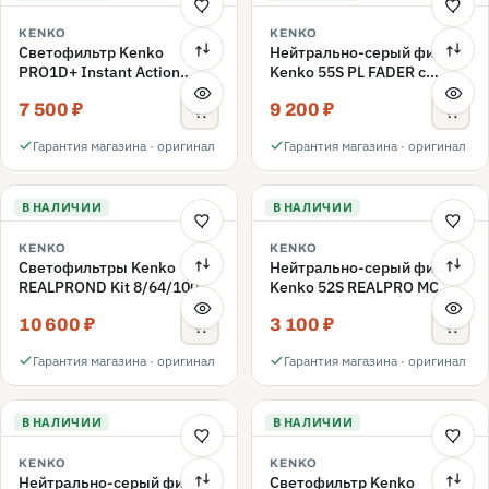
KENKO
KENKO
Светофильтр Kenko
Нейтрально-серый фильтр
PRO1D+ Instant Action
Kenko 55S PL FADER с
Variable NDX3-450+C-PLS
переменной плотностью
7 500 ₽
9 200 ₽
переменной плотности
ND3-ND400 55mm
55mm
Гарантия магазина · оригинал
Гарантия магазина · оригинал
В НАЛИЧИИ
В НАЛИЧИИ
KENKO
KENKO
Светофильтры Kenko
Нейтрально-серый фильтр
REALPROND Kit 8/64/1000
Kenko 52S REALPRO MC
комплект 52mm
ND16 52mm
10 600 ₽
3 100 ₽
Гарантия магазина · оригинал
Гарантия магазина · оригинал
В НАЛИЧИИ
В НАЛИЧИИ
KENKO
KENKO
Нейтрально-серый фильтр
Светофильтр Kenko