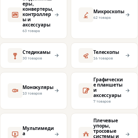
еры,
конвертеры,
Микроскопы
контроллер
62 товара
ы и
аксессуары
63 товара
Стедикамы
Телескопы
30 товаров
16 товаров
Графически
е планшеты
Монокуляры
и
10 товаров
аксессуары
7 товаров
Плечевые
упоры,
Мультимеди
тросовые
а
системы и