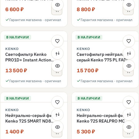
ND16 77mm
ND1000 77mm
6 600 ₽
8 800 ₽
Гарантия магазина · оригинал
Гарантия магазина · оригинал
В НАЛИЧИИ
В НАЛИЧИИ
KENKO
KENKO
Светофильтр Kenko
Светофильтр нейтрально-
PRO1D+ Instant Action
серый Kenko 77S PL FADER
Variable NDX3-450+C-PL
с переменной плотностью
13 500 ₽
15 700 ₽
переменной плотности
ND3-ND400 77mm
77mm
Гарантия магазина · оригинал
Гарантия магазина · оригинал
В НАЛИЧИИ
В НАЛИЧИИ
KENKO
KENKO
Нейтрально-серый фильтр
Нейтрально-серый фильтр
Kenko 72S SMART ND8
Kenko 72S REALPRO MC
72mm
ND16 72mm
1 400 ₽
5 300 ₽