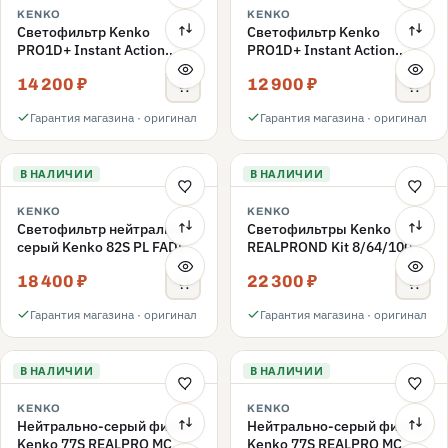
KENKO
KENKO
Светофильтр Kenko
Светофильтр Kenko
PRO1D+ Instant Action
PRO1D+ Instant Action
Variable NDX3-450+C-PLS
Variable NDX3-450+C-PL
14 200 ₽
12 900 ₽
переменной плотности
переменной плотности
82mm
82mm
Гарантия магазина · оригинал
Гарантия магазина · оригинал
В НАЛИЧИИ
В НАЛИЧИИ
KENKO
KENKO
Светофильтр нейтрально-
Светофильтры Kenko
серый Kenko 82S PL FADER
REALPROND Kit 8/64/1000
с переменной плотностью
комплект 77mm
18 400 ₽
22 300 ₽
ND3-ND400 82mm
Гарантия магазина · оригинал
Гарантия магазина · оригинал
В НАЛИЧИИ
В НАЛИЧИИ
KENKO
KENKO
Нейтрально-серый фильтр
Нейтрально-серый фильтр
Kenko 77S REALPRO MC
Kenko 77S REALPRO MC