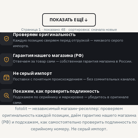
ПОКАЗАТЬ ЕЩЁ
Страница 1 · показано 48 · сортировка: сначала новые
Проверяем оригинальность
Каждую позицию сверяем перед отгрузкой — никакого серого
импорта.
Гарантия нашего магазина (РФ)
Отвечаем за товар сами — собственная гарантия магазина в России.
Не серый импорт
Поставки с понятным происхождением — без сомнительных каналов.
Покажем, как проверить подлинность
Подскажем по серийнику и маркировке — убедитесь в оригинале
сами.
fotolit — независимый магазин-реселлер: проверяем
оригинальность каждой позиции, даём гарантию нашего магазина
(РФ) и подскажем, как самостоятельно проверить подлинность по
серийному номеру. Не серый импорт.