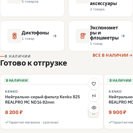
5 товаров
аксессуары
2 товара
Экспономет
Диктофоны
ры и
флэшметры
1 товар
1 товар
ВСЕ В НАЛИЧИИ
В НАЛИЧИИ
Готово к отгрузке
В НАЛИЧИИ
В НАЛИЧИИ
KENKO
KENKO
Нейтрально-серый фильтр Kenko 82S
Нейтрально
REALPRO MC ND16 82mm
REALPRO M
8 200 ₽
9 900 ₽
Гарантия магазина · оригинал
Гарантия ма