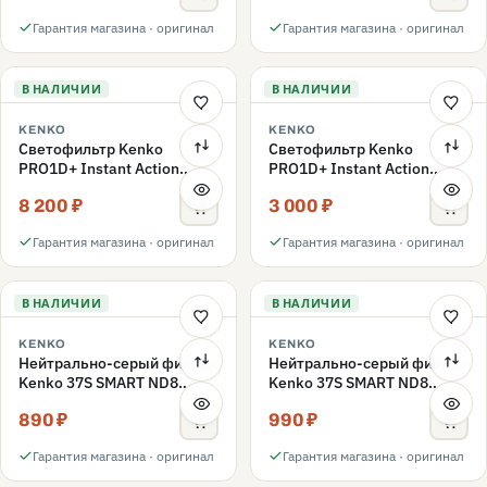
Гарантия магазина · оригинал
Гарантия магазина · оригинал
В НАЛИЧИИ
В НАЛИЧИИ
KENKO
KENKO
Светофильтр Kenko
Светофильтр Kenko
PRO1D+ Instant Action
PRO1D+ Instant Action
Variable NDX3-450+C-PLS
Variable NDX3-450+C-PL
8 200 ₽
3 000 ₽
переменной плотности
поляризационный 49mm
49mm
Гарантия магазина · оригинал
Гарантия магазина · оригинал
В НАЛИЧИИ
В НАЛИЧИИ
KENKO
KENKO
Нейтрально-серый фильтр
Нейтрально-серый фильтр
Kenko 37S SMART ND8
Kenko 37S SMART ND8
40.5mm
37mm
890 ₽
990 ₽
Гарантия магазина · оригинал
Гарантия магазина · оригинал