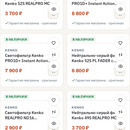
Kenko 52S REALPRO MC
PRO1D+ Instant Action
ND1000 52mm
Variable NDX3-450+C-PLS
3 700 ₽
8 800 ₽
переменной плотности
52mm
Гарантия магазина · оригинал
Гарантия магазина · оригинал
В НАЛИЧИИ
В НАЛИЧИИ
KENKO
KENKO
Светофильтр Kenko
Нейтрально-серый фильтр
PRO1D+ Instant Action
Kenko 52S PL FADER с
Variable NDX3-450+C-PL
переменной плотностью
7 900 ₽
6 800 ₽
переменной плотности
ND3-ND400 52mm
52mm
Гарантия магазина · оригинал
Гарантия магазина · оригинал
В НАЛИЧИИ
В НАЛИЧИИ
KENKO
KENKO
Светофильтр Kenko
Нейтрально-серый фильтр
REALPRO ND16
Kenko 49S REALPRO MC
нейтрально-серый 49mm
ND1000 49mm
2 900 ₽
3 700 ₽