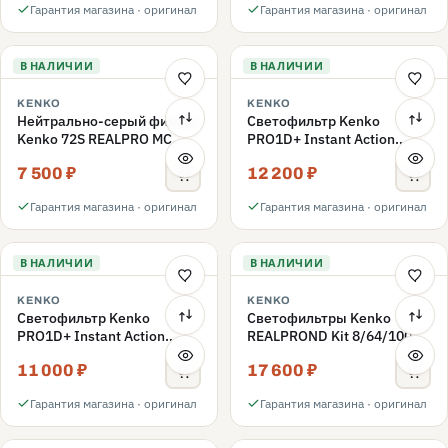
Гарантия магазина · оригинал
Гарантия магазина · оригинал
В НАЛИЧИИ
В НАЛИЧИИ
KENKO
KENKO
Нейтрально-серый фильтр
Светофильтр Kenko
Kenko 72S REALPRO MC
PRO1D+ Instant Action
ND1000 72mm
Variable NDX3-450+C-PLS
7 500 ₽
12 200 ₽
переменной плотности
72mm
Гарантия магазина · оригинал
Гарантия магазина · оригинал
В НАЛИЧИИ
В НАЛИЧИИ
KENKO
KENKO
Светофильтр Kenko
Светофильтры Kenko
PRO1D+ Instant Action
REALPROND Kit 8/64/1000
Variable NDX3-450+C-PL
комплект 67mm
11 000 ₽
17 600 ₽
переменной плотности
72mm
Гарантия магазина · оригинал
Гарантия магазина · оригинал