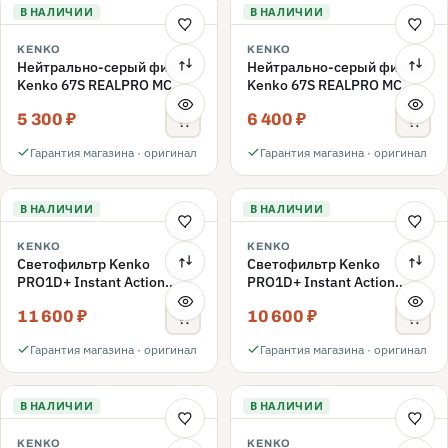
В НАЛИЧИИ
В НАЛИЧИИ
KENKO
KENKO
Нейтрально-серый фильтр
Нейтрально-серый фильтр
Kenko 67S REALPRO MC
Kenko 67S REALPRO MC
ND16 67mm
ND1000 67mm
5 300 ₽
6 400 ₽
Гарантия магазина · оригинал
Гарантия магазина · оригинал
В НАЛИЧИИ
В НАЛИЧИИ
KENKO
KENKO
Светофильтр Kenko
Светофильтр Kenko
PRO1D+ Instant Action
PRO1D+ Instant Action
Variable NDX3-450+C-PLS
Variable NDX3-450+C-PL
11 600 ₽
10 600 ₽
переменной плотности
переменной плотности
67mm
67mm
Гарантия магазина · оригинал
Гарантия магазина · оригинал
В НАЛИЧИИ
В НАЛИЧИИ
KENKO
KENKO