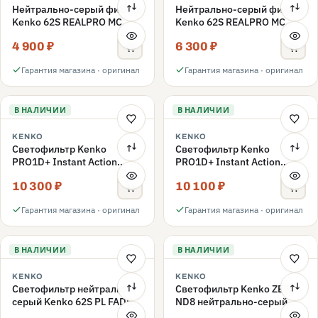
Нейтрально-серый фильтр
Нейтрально-серый фильтр
Kenko 62S REALPRO MC
Kenko 62S REALPRO MC
ND16 62mm
ND1000 62mm
4 900 ₽
6 300 ₽
Гарантия магазина · оригинал
Гарантия магазина · оригинал
В НАЛИЧИИ
В НАЛИЧИИ
KENKO
KENKO
Светофильтр Kenko
Светофильтр Kenko
PRO1D+ Instant Action
PRO1D+ Instant Action
Variable NDX3-450+C-PLS
Variable NDX3-450+C-PL
10 300 ₽
10 100 ₽
переменной плотности
переменной плотности
62mm
62mm
Гарантия магазина · оригинал
Гарантия магазина · оригинал
В НАЛИЧИИ
В НАЛИЧИИ
KENKO
KENKO
Светофильтр нейтрально-
Светофильтр Kenko ZETA
серый Kenko 62S PL FADER
ND8 нейтрально-серый
с переменной плотностью
58mm