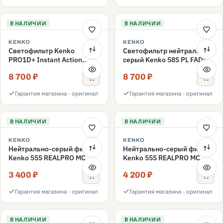
В НАЛИЧИИ
В НАЛИЧИИ
KENKO
KENKO
Светофильтр Kenko
Светофильтр нейтрально-
PRO1D+ Instant Action
серый Kenko 58S PL FADER
Variable NDX3-450+C-PL
с переменной плотностью
8 700 ₽
8 700 ₽
переменной плотности
ND3-ND400 58mm
58mm
Гарантия магазина · оригинал
Гарантия магазина · оригинал
В НАЛИЧИИ
В НАЛИЧИИ
KENKO
KENKO
Нейтрально-серый фильтр
Нейтрально-серый фильтр
Kenko 55S REALPRO MC
Kenko 55S REALPRO MC
ND16 55mm
ND1000 55mm
3 400 ₽
4 200 ₽
Гарантия магазина · оригинал
Гарантия магазина · оригинал
В НАЛИЧИИ
В НАЛИЧИИ