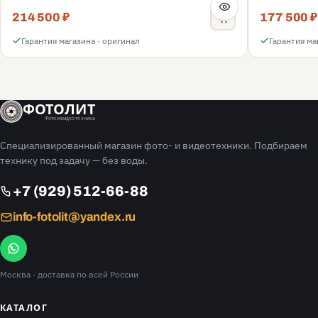
214 500 ₽
177 500 ₽
Гарантия магазина · оригинал
Гарантия ма
ФОТОЛИТ
Фото и видео техника
Специализированный магазин фото- и видеотехники. Подбираем
технику под задачу — без воды.
+7 (929) 512-66-88
info-fotolit@yandex.ru
Москва
· доставка по всей России
КАТАЛОГ