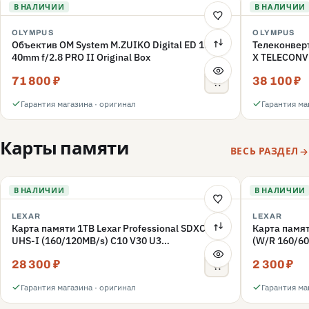
В НАЛИЧИИ
В НАЛИЧИИ
OLYMPUS
OLYMPUS
Объектив OM System M.ZUIKO Digital ED 12-
Телеконвер
40mm f/2.8 PRO II Original Box
X TELECONV
71 800 ₽
38 100 ₽
Гарантия магазина · оригинал
Гарантия ма
Карты памяти
ВЕСЬ РАЗДЕЛ
В НАЛИЧИИ
В НАЛИЧИИ
LEXAR
LEXAR
Карта памяти 1TB Lexar Professional SDXC
Карта памят
UHS-I (160/120MB/s) C10 V30 U3
(W/R 160/60
(LSD1066001T-BNNNG)
(LMSFLYX0
28 300 ₽
2 300 ₽
Гарантия магазина · оригинал
Гарантия ма