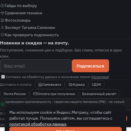
Гайды по выбору
Сравнения техники
Фотословарь
Эксперт Татьяна Семенюк
Как проверить подлинность
Новинки и скидки — на почту.
Поступления, снижения цен и подборки. Без спама, отписка в один
клик.
Подписаться
Согласен на обработку данных и получение писем (
политика
)
Доставка и оплата:
Самовывоз
Курьер
СДЭК
Почта России
Оплата при получении
Безналичный расчёт
проверяем оригинальность · гарантия нашего магазина (РФ) · не серый
импорт · покажем, как проверить подлинность
Мы используем cookie и Яндекс.Метрику, чтобы сайт
© 2026 fotolit. Все права защищены.
работал лучше. Пользуясь сайтом, вы соглашаетесь с
fotolit — независимый магазин-реселлер с собственной гарантией. Цены и
политикой обработки данных
.
наличие уточняйте у менеджера.