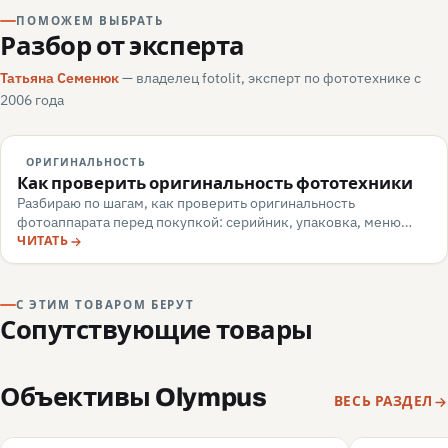
ПОМОЖЕМ ВЫБРАТЬ
Разбор от эксперта
Татьяна Семенюк
— владелец fotolit, эксперт по фототехнике с
2006 года
ОРИГИНАЛЬНОСТЬ
Как проверить оригинальность фототехники
Разбираю по шагам, как проверить оригинальность
фотоаппарата перед покупкой: серийник, упаковка, меню
камеры, маркировка, документы — и какие красные флаги
ЧИТАТЬ
говорят о подделке или сером импорте.
С ЭТИМ ТОВАРОМ БЕРУТ
Сопутствующие товары
Объективы Olympus
ВЕСЬ РАЗДЕЛ