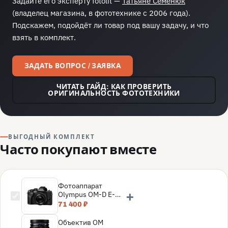
Задайте его эксперту fotolit —
Татьяне Семенюк
(владелец магазина, в фототехнике с 2006 года).
Подскажем, подойдёт ли товар под вашу задачу, и что
взять в комплект.
ЗАДАТЬ ВОПРОС / ЗАЯВКА
ЧИТАТЬ ГАЙД: КАК ПРОВЕРИТЬ
ОРИГИНАЛЬНОСТЬ ФОТОТЕХНИКИ
ВЫГОДНЫЙ КОМПЛЕКТ
Часто покупают вместе
Фотоаппарат
+
Olympus OM-D E-
M10 Mark IV Kit 14-
71 400 ₽
42 EZ, Черный
Объектив OM