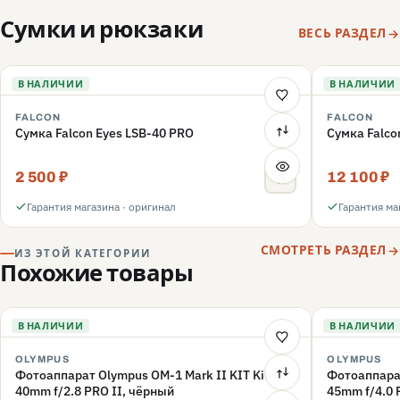
Сумки и рюкзаки
ВЕСЬ РАЗДЕЛ
В НАЛИЧИИ
В НАЛИЧИИ
FALCON
FALCON
Сумка Falcon Eyes LSB-40 PRO
Сумка Falco
2 500 ₽
12 100 ₽
Гарантия магазина · оригинал
Гарантия ма
СМОТРЕТЬ РАЗДЕЛ
ИЗ ЭТОЙ КАТЕГОРИИ
Похожие товары
В НАЛИЧИИ
В НАЛИЧИИ
OLYMPUS
OLYMPUS
Фотоаппарат Olympus OM-1 Mark II KIT Kit 12-
Фотоаппарат
40mm f/2.8 PRO II, чёрный
45mm f/4.0