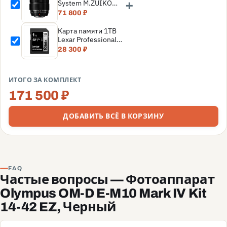
+
System M.ZUIKO
Digital ED 12-40mm
71 800 ₽
f/2.8 PRO II Original
Box
Карта памяти 1TB
Lexar Professional
SDXC UHS-I
28 300 ₽
(160/120MB/s) C10
V30 U3
(LSD1066001T-
ИТОГО ЗА КОМПЛЕКТ
BNNNG)
171 500 ₽
ДОБАВИТЬ ВСЁ В КОРЗИНУ
FAQ
Частые вопросы — Фотоаппарат
Olympus OM-D E-M10 Mark IV Kit
14-42 EZ, Черный