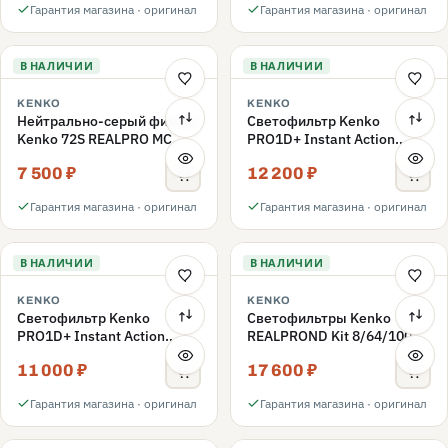
Гарантия магазина · оригинал
Гарантия магазина · оригинал
В НАЛИЧИИ
В НАЛИЧИИ
KENKO
KENKO
Нейтрально-серый фильтр
Светофильтр Kenko
Kenko 72S REALPRO MC
PRO1D+ Instant Action
ND1000 72mm
Variable NDX3-450+C-PLS
7 500 ₽
12 200 ₽
переменной плотности
72mm
Гарантия магазина · оригинал
Гарантия магазина · оригинал
В НАЛИЧИИ
В НАЛИЧИИ
KENKO
KENKO
Светофильтр Kenko
Светофильтры Kenko
PRO1D+ Instant Action
REALPROND Kit 8/64/1000
Variable NDX3-450+C-PL
комплект 67mm
11 000 ₽
17 600 ₽
переменной плотности
72mm
Гарантия магазина · оригинал
Гарантия магазина · оригинал