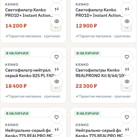
KENKO
KENKO
Светофильтр Kenko
Светофильтр Kenko
PRO1D+ Instant Action
PRO1D+ Instant Action
Variable NDX3-450+C-PLS
Variable NDX3-450+C-PL
14 200 ₽
12 900 ₽
переменной плотности
переменной плотности
82mm
82mm
Гарантия магазина · оригинал
Гарантия магазина · оригинал
В НАЛИЧИИ
В НАЛИЧИИ
KENKO
KENKO
Светофильтр нейтрально-
Светофильтры Kenko
серый Kenko 82S PL FADER
REALPROND Kit 8/64/1000
с переменной плотностью
комплект 77mm
18 400 ₽
22 300 ₽
ND3-ND400 82mm
Гарантия магазина · оригинал
Гарантия магазина · оригинал
В НАЛИЧИИ
В НАЛИЧИИ
KENKO
KENKO
Нейтрально-серый фильтр
Нейтрально-серый фильтр
Kenko 77S REALPRO MC
Kenko 77S REALPRO MC