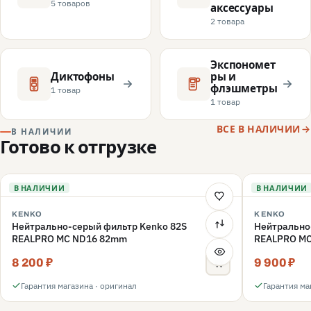
5 товаров
аксессуары
2 товара
Экспономет
Диктофоны
ры и
флэшметры
1 товар
1 товар
ВСЕ В НАЛИЧИИ
В НАЛИЧИИ
Готово к отгрузке
В НАЛИЧИИ
В НАЛИЧИИ
KENKO
KENKO
Нейтрально-серый фильтр Kenko 82S
Нейтрально
REALPRO MC ND16 82mm
REALPRO M
8 200 ₽
9 900 ₽
Гарантия магазина · оригинал
Гарантия ма