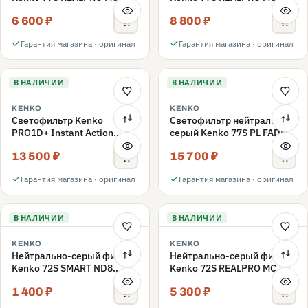
ND16 77mm
ND1000 77mm
6 600 ₽
8 800 ₽
Гарантия магазина · оригинал
Гарантия магазина · оригинал
В НАЛИЧИИ
В НАЛИЧИИ
KENKO
KENKO
Светофильтр Kenko
Светофильтр нейтрально-
PRO1D+ Instant Action
серый Kenko 77S PL FADER
Variable NDX3-450+C-PL
с переменной плотностью
13 500 ₽
15 700 ₽
переменной плотности
ND3-ND400 77mm
77mm
Гарантия магазина · оригинал
Гарантия магазина · оригинал
В НАЛИЧИИ
В НАЛИЧИИ
KENKO
KENKO
Нейтрально-серый фильтр
Нейтрально-серый фильтр
Kenko 72S SMART ND8
Kenko 72S REALPRO MC
72mm
ND16 72mm
1 400 ₽
5 300 ₽