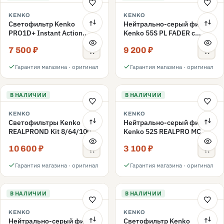
KENKO
KENKO
Светофильтр Kenko
Нейтрально-серый фильтр
PRO1D+ Instant Action
Kenko 55S PL FADER с
Variable NDX3-450+C-PLS
переменной плотностью
7 500 ₽
9 200 ₽
переменной плотности
ND3-ND400 55mm
55mm
Гарантия магазина · оригинал
Гарантия магазина · оригинал
В НАЛИЧИИ
В НАЛИЧИИ
KENKO
KENKO
Светофильтры Kenko
Нейтрально-серый фильтр
REALPROND Kit 8/64/1000
Kenko 52S REALPRO MC
комплект 52mm
ND16 52mm
10 600 ₽
3 100 ₽
Гарантия магазина · оригинал
Гарантия магазина · оригинал
В НАЛИЧИИ
В НАЛИЧИИ
KENKO
KENKO
Нейтрально-серый фильтр
Светофильтр Kenko