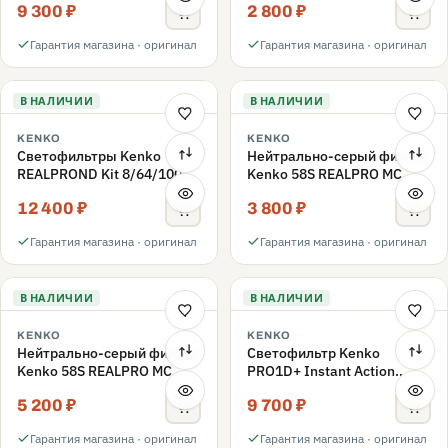
9 300 ₽
2 800 ₽
ND3-ND400 62mm
Гарантия магазина · оригинал
Гарантия магазина · оригинал
В НАЛИЧИИ
В НАЛИЧИИ
KENKO
KENKO
Светофильтры Kenko
Нейтрально-серый фильтр
REALPROND Kit 8/64/1000
Kenko 58S REALPRO MC
комплект 58mm
ND16 58mm
12 400 ₽
3 800 ₽
Гарантия магазина · оригинал
Гарантия магазина · оригинал
В НАЛИЧИИ
В НАЛИЧИИ
KENKO
KENKO
Нейтрально-серый фильтр
Светофильтр Kenko
Kenko 58S REALPRO MC
PRO1D+ Instant Action
ND1000 58mm
Variable NDX3-450+C-PLS
5 200 ₽
9 700 ₽
переменной плотности
58mm
Гарантия магазина · оригинал
Гарантия магазина · оригинал