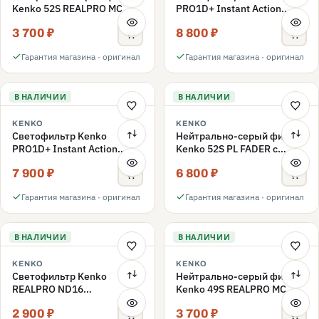
Kenko 52S REALPRO MC
PRO1D+ Instant Action
ND1000 52mm
Variable NDX3-450+C-PLS
3 700 ₽
8 800 ₽
переменной плотности
52mm
Гарантия магазина · оригинал
Гарантия магазина · оригинал
В НАЛИЧИИ
В НАЛИЧИИ
KENKO
KENKO
Светофильтр Kenko
Нейтрально-серый фильтр
PRO1D+ Instant Action
Kenko 52S PL FADER с
Variable NDX3-450+C-PL
переменной плотностью
7 900 ₽
6 800 ₽
переменной плотности
ND3-ND400 52mm
52mm
Гарантия магазина · оригинал
Гарантия магазина · оригинал
В НАЛИЧИИ
В НАЛИЧИИ
KENKO
KENKO
Светофильтр Kenko
Нейтрально-серый фильтр
REALPRO ND16
Kenko 49S REALPRO MC
нейтрально-серый 49mm
ND1000 49mm
2 900 ₽
3 700 ₽