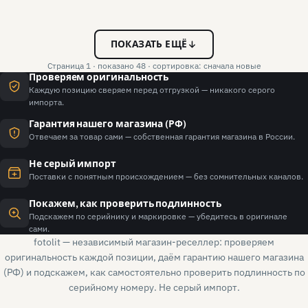
ПОКАЗАТЬ ЕЩЁ
Страница 1 · показано 48 · сортировка: сначала новые
Проверяем оригинальность
Каждую позицию сверяем перед отгрузкой — никакого серого
импорта.
Гарантия нашего магазина (РФ)
Отвечаем за товар сами — собственная гарантия магазина в России.
Не серый импорт
Поставки с понятным происхождением — без сомнительных каналов.
Покажем, как проверить подлинность
Подскажем по серийнику и маркировке — убедитесь в оригинале
сами.
fotolit — независимый магазин-реселлер: проверяем
оригинальность каждой позиции, даём гарантию нашего магазина
(РФ) и подскажем, как самостоятельно проверить подлинность по
серийному номеру. Не серый импорт.