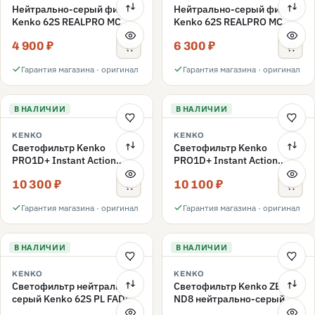
Нейтрально-серый фильтр
Нейтрально-серый фильтр
Kenko 62S REALPRO MC
Kenko 62S REALPRO MC
ND16 62mm
ND1000 62mm
4 900 ₽
6 300 ₽
Гарантия магазина · оригинал
Гарантия магазина · оригинал
В НАЛИЧИИ
В НАЛИЧИИ
KENKO
KENKO
Светофильтр Kenko
Светофильтр Kenko
PRO1D+ Instant Action
PRO1D+ Instant Action
Variable NDX3-450+C-PLS
Variable NDX3-450+C-PL
10 300 ₽
10 100 ₽
переменной плотности
переменной плотности
62mm
62mm
Гарантия магазина · оригинал
Гарантия магазина · оригинал
В НАЛИЧИИ
В НАЛИЧИИ
KENKO
KENKO
Светофильтр нейтрально-
Светофильтр Kenko ZETA
серый Kenko 62S PL FADER
ND8 нейтрально-серый
с переменной плотностью
58mm