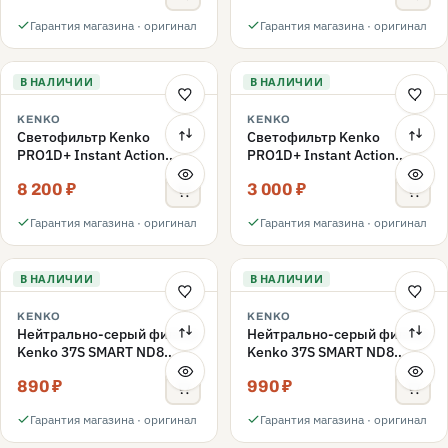
Гарантия магазина · оригинал
Гарантия магазина · оригинал
В НАЛИЧИИ
В НАЛИЧИИ
KENKO
KENKO
Светофильтр Kenko
Светофильтр Kenko
PRO1D+ Instant Action
PRO1D+ Instant Action
Variable NDX3-450+C-PLS
Variable NDX3-450+C-PL
8 200 ₽
3 000 ₽
переменной плотности
поляризационный 49mm
49mm
Гарантия магазина · оригинал
Гарантия магазина · оригинал
В НАЛИЧИИ
В НАЛИЧИИ
KENKO
KENKO
Нейтрально-серый фильтр
Нейтрально-серый фильтр
Kenko 37S SMART ND8
Kenko 37S SMART ND8
40.5mm
37mm
890 ₽
990 ₽
Гарантия магазина · оригинал
Гарантия магазина · оригинал