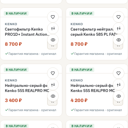
В НАЛИЧИИ
В НАЛИЧИИ
KENKO
KENKO
Светофильтр Kenko
Светофильтр нейтрально-
PRO1D+ Instant Action
серый Kenko 58S PL FADER
Variable NDX3-450+C-PL
с переменной плотностью
8 700 ₽
8 700 ₽
переменной плотности
ND3-ND400 58mm
58mm
Гарантия магазина · оригинал
Гарантия магазина · оригинал
В НАЛИЧИИ
В НАЛИЧИИ
KENKO
KENKO
Нейтрально-серый фильтр
Нейтрально-серый фильтр
Kenko 55S REALPRO MC
Kenko 55S REALPRO MC
ND16 55mm
ND1000 55mm
3 400 ₽
4 200 ₽
Гарантия магазина · оригинал
Гарантия магазина · оригинал
В НАЛИЧИИ
В НАЛИЧИИ