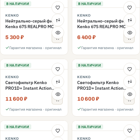
В НАЛИЧИИ
В НАЛИЧИИ
KENKO
KENKO
Нейтрально-серый фильтр
Нейтрально-серый фильтр
Kenko 67S REALPRO MC
Kenko 67S REALPRO MC
ND16 67mm
ND1000 67mm
5 300 ₽
6 400 ₽
Гарантия магазина · оригинал
Гарантия магазина · оригинал
В НАЛИЧИИ
В НАЛИЧИИ
KENKO
KENKO
Светофильтр Kenko
Светофильтр Kenko
PRO1D+ Instant Action
PRO1D+ Instant Action
Variable NDX3-450+C-PLS
Variable NDX3-450+C-PL
11 600 ₽
10 600 ₽
переменной плотности
переменной плотности
67mm
67mm
Гарантия магазина · оригинал
Гарантия магазина · оригинал
В НАЛИЧИИ
В НАЛИЧИИ
KENKO
KENKO