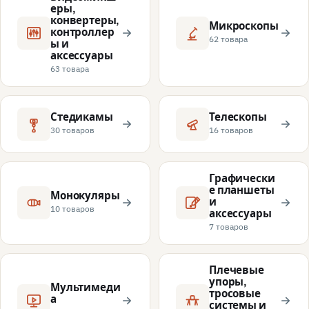
еры,
конвертеры,
Микроскопы
контроллер
62 товара
ы и
аксессуары
63 товара
Стедикамы
Телескопы
30 товаров
16 товаров
Графически
е планшеты
Монокуляры
и
10 товаров
аксессуары
7 товаров
Плечевые
упоры,
Мультимеди
тросовые
а
системы и