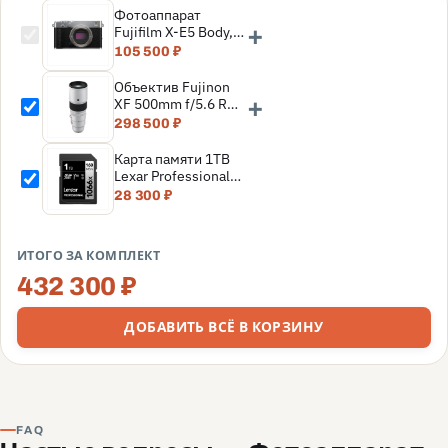
Фотоаппарат
+
Fujifilm X-E5 Body,
серебро
105 500 ₽
Объектив Fujinon
+
XF 500mm f/5.6 R
LM OIS WR, белый
298 500 ₽
Карта памяти 1TB
Lexar Professional
SDXC UHS-I
28 300 ₽
(160/120MB/s) C10
V30 U3
(LSD1066001T-
ИТОГО ЗА КОМПЛЕКТ
BNNNG)
432 300 ₽
ДОБАВИТЬ ВСЁ В КОРЗИНУ
FAQ