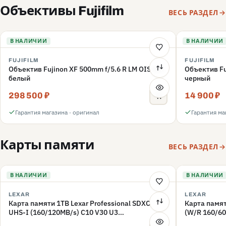
Объективы Fujifilm
ВЕСЬ РАЗДЕЛ
В НАЛИЧИИ
В НАЛИЧИИ
FUJIFILM
FUJIFILM
Объектив Fujinon XF 500mm f/5.6 R LM OIS WR,
Объектив Fu
белый
черный
298 500 ₽
14 900 ₽
Гарантия магазина · оригинал
Гарантия ма
Карты памяти
ВЕСЬ РАЗДЕЛ
В НАЛИЧИИ
В НАЛИЧИИ
LEXAR
LEXAR
Карта памяти 1TB Lexar Professional SDXC
Карта памят
UHS-I (160/120MB/s) C10 V30 U3
(W/R 160/60
(LSD1066001T-BNNNG)
(LMSFLYX0