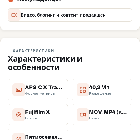
Видео, блогинг и контент-продакшен
ХАРАКТЕРИСТИКИ
Характеристики и
особенности
APS‑C X‑Trans CMOS 5 HR
40,2 Мп
Формат матрицы
Разрешение
Fujifilm X
MOV, MP4 (кодеки H.265/H.264, 10‑бит)
Байонет
Видео
Пятиосевая стабилизация в корпусе (IBIS), до 7 ступеней по CIPA