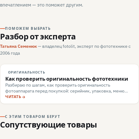
впечатлением — это поможет другим.
ПОМОЖЕМ ВЫБРАТЬ
Разбор от эксперта
Татьяна Семенюк
— владелец fotolit, эксперт по фототехнике с
2006 года
ОРИГИНАЛЬНОСТЬ
Как проверить оригинальность фототехники
Разбираю по шагам, как проверить оригинальность
фотоаппарата перед покупкой: серийник, упаковка, меню
камеры, маркировка, документы — и какие красные флаги
ЧИТАТЬ
говорят о подделке или сером импорте.
С ЭТИМ ТОВАРОМ БЕРУТ
Сопутствующие товары