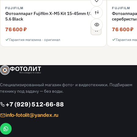
FUJIFILM
FUJIFILM
Фотоаппарат Fujifilm X-M5 Kit 15-45mm f/3.5-
Фотоаппарат 
5.6 Black
серебристы
76 600 ₽
76 600 ₽
Гарантия магазина · оригинал
Гарантия ма
ФОТОЛИТ
Фото и видео техника
Специализированный магазин фото- и видеотехники. Подбираем
технику под задачу — без воды.
+7 (929) 512-66-88
info-fotolit@yandex.ru