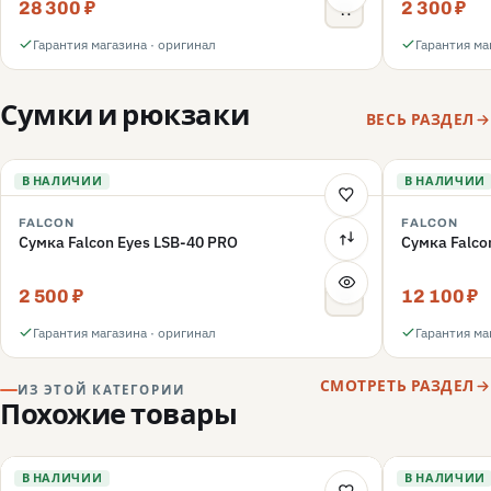
28 300 ₽
2 300 ₽
Гарантия магазина · оригинал
Гарантия ма
Сумки и рюкзаки
ВЕСЬ РАЗДЕЛ
В НАЛИЧИИ
В НАЛИЧИИ
FALCON
FALCON
Сумка Falcon Eyes LSB-40 PRO
Сумка Falco
2 500 ₽
12 100 ₽
Гарантия магазина · оригинал
Гарантия ма
СМОТРЕТЬ РАЗДЕЛ
ИЗ ЭТОЙ КАТЕГОРИИ
Похожие товары
В НАЛИЧИИ
В НАЛИЧИИ