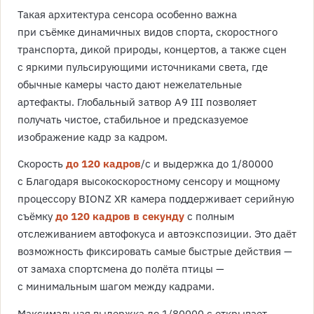
Такая архитектура сенсора особенно важна
при съёмке динамичных видов спорта, скоростного
транспорта, дикой природы, концертов, а также сцен
с яркими пульсирующими источниками света, где
обычные камеры часто дают нежелательные
артефакты. Глобальный затвор A9 III позволяет
получать чистое, стабильное и предсказуемое
изображение кадр за кадром.
Скорость
до 120 кадров
/с и выдержка до 1/80000
с Благодаря высокоскоростному сенсору и мощному
процессору BIONZ XR камера поддерживает серийную
съёмку
до 120 кадров в секунду
с полным
отслеживанием автофокуса и автоэкспозиции. Это даёт
возможность фиксировать самые быстрые действия —
от замаха спортсмена до полёта птицы —
с минимальным шагом между кадрами.
Максимальная выдержка до 1/80000 с открывает