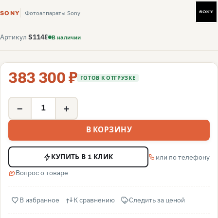
S
Фотоаппараты Sony
SONY
Артикул
S1148
В наличии
383 300 ₽
ГОТОВ К ОТГРУЗКЕ
−
+
В КОРЗИНУ
или по телефону
КУПИТЬ В 1 КЛИК
Вопрос о товаре
В избранное
К сравнению
Следить за ценой