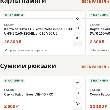
Карты памяти
ВЕСЬ РАЗДЕЛ
В НАЛИЧИИ
В НАЛИЧИИ
LEXAR
LEXAR
Карта памяти 1TB Lexar Professional SDXC
Карта памят
UHS-I (160/120MB/s) C10 V30 U3
(W/R 160/60
(LSD1066001T-BNNNG)
(LMSFLYX0
28 300 ₽
2 300 ₽
Гарантия магазина · оригинал
Гарантия ма
Сумки и рюкзаки
ВЕСЬ РАЗДЕЛ
В НАЛИЧИИ
В НАЛИЧИИ
FALCON
FALCON
Сумка Falcon Eyes LSB-40 PRO
Сумка Falco
2 500 ₽
12 100 ₽