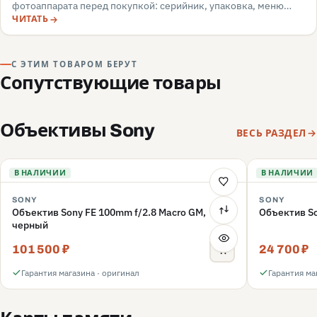
фотоаппарата перед покупкой: серийник, упаковка, меню
камеры, маркировка, документы — и какие красные флаги
ЧИТАТЬ
говорят о подделке или сером импорте.
С ЭТИМ ТОВАРОМ БЕРУТ
Сопутствующие товары
Объективы Sony
ВЕСЬ РАЗДЕЛ
В НАЛИЧИИ
В НАЛИЧИИ
SONY
SONY
Объектив Sony FE 100mm f/2.8 Macro GM,
Объектив So
черный
101 500 ₽
24 700 ₽
Гарантия магазина · оригинал
Гарантия ма