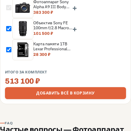
Фотоаппарат Sony
+
Alpha A9 III Body
(ILCE-9M3), Черный
383 300 ₽
Объектив Sony FE
+
100mm f/2.8 Macro
GM, черный
101 500 ₽
Карта памяти 1TB
Lexar Professional
SDXC UHS-I
28 300 ₽
(160/120MB/s) C10
V30 U3
(LSD1066001T-
ИТОГО ЗА КОМПЛЕКТ
BNNNG)
513 100 ₽
ДОБАВИТЬ ВСЁ В КОРЗИНУ
FAQ
Частые вопросы — Фотоаппарат