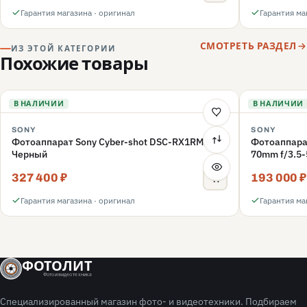
Гарантия магазина · оригинал
Гарантия ма
СМОТРЕТЬ РАЗДЕЛ
ИЗ ЭТОЙ КАТЕГОРИИ
Похожие товары
В НАЛИЧИИ
В НАЛИЧИИ
SONY
SONY
Фотоаппарат Sony Cyber-shot DSC-RX1RM3,
Фотоаппарат
Черный
70mm f/3.5-
327 400 ₽
193 000 ₽
Гарантия магазина · оригинал
Гарантия ма
ФОТОЛИТ
Фото и видео техника
Специализированный магазин фото- и видеотехники. Подбираем