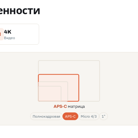
енности
4K
Видео
матрица
APS-C
Полнокадровая
APS-C
Micro 4/3
1"