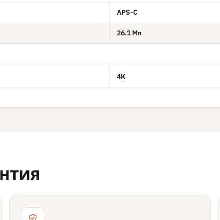
APS-C
26.1 Мп
4K
антия