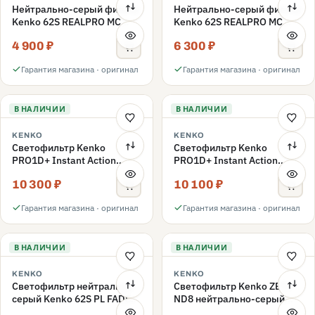
Нейтрально-серый фильтр
Нейтрально-серый фильтр
Kenko 62S REALPRO MC
Kenko 62S REALPRO MC
ND16 62mm
ND1000 62mm
4 900 ₽
6 300 ₽
Гарантия магазина · оригинал
Гарантия магазина · оригинал
В НАЛИЧИИ
В НАЛИЧИИ
KENKO
KENKO
Светофильтр Kenko
Светофильтр Kenko
PRO1D+ Instant Action
PRO1D+ Instant Action
Variable NDX3-450+C-PLS
Variable NDX3-450+C-PL
10 300 ₽
10 100 ₽
переменной плотности
переменной плотности
62mm
62mm
Гарантия магазина · оригинал
Гарантия магазина · оригинал
В НАЛИЧИИ
В НАЛИЧИИ
KENKO
KENKO
Светофильтр нейтрально-
Светофильтр Kenko ZETA
серый Kenko 62S PL FADER
ND8 нейтрально-серый
с переменной плотностью
58mm