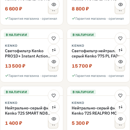
ND16 77mm
ND1000 77mm
6 600 ₽
8 800 ₽
Гарантия магазина · оригинал
Гарантия магазина · оригинал
В НАЛИЧИИ
В НАЛИЧИИ
KENKO
KENKO
Светофильтр Kenko
Светофильтр нейтрально-
PRO1D+ Instant Action
серый Kenko 77S PL FADER
Variable NDX3-450+C-PL
с переменной плотностью
13 500 ₽
15 700 ₽
переменной плотности
ND3-ND400 77mm
77mm
Гарантия магазина · оригинал
Гарантия магазина · оригинал
В НАЛИЧИИ
В НАЛИЧИИ
KENKO
KENKO
Нейтрально-серый фильтр
Нейтрально-серый фильтр
Kenko 72S SMART ND8
Kenko 72S REALPRO MC
72mm
ND16 72mm
1 400 ₽
5 300 ₽