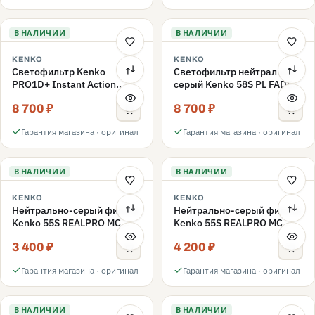
В НАЛИЧИИ
В НАЛИЧИИ
KENKO
KENKO
Светофильтр Kenko
Светофильтр нейтрально-
PRO1D+ Instant Action
серый Kenko 58S PL FADER
Variable NDX3-450+C-PL
с переменной плотностью
8 700 ₽
8 700 ₽
переменной плотности
ND3-ND400 58mm
58mm
Гарантия магазина · оригинал
Гарантия магазина · оригинал
В НАЛИЧИИ
В НАЛИЧИИ
KENKO
KENKO
Нейтрально-серый фильтр
Нейтрально-серый фильтр
Kenko 55S REALPRO MC
Kenko 55S REALPRO MC
ND16 55mm
ND1000 55mm
3 400 ₽
4 200 ₽
Гарантия магазина · оригинал
Гарантия магазина · оригинал
В НАЛИЧИИ
В НАЛИЧИИ