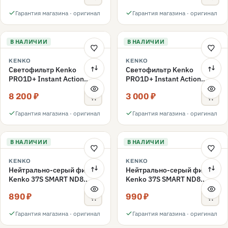
Гарантия магазина · оригинал
Гарантия магазина · оригинал
В НАЛИЧИИ
В НАЛИЧИИ
KENKO
KENKO
Светофильтр Kenko
Светофильтр Kenko
PRO1D+ Instant Action
PRO1D+ Instant Action
Variable NDX3-450+C-PLS
Variable NDX3-450+C-PL
8 200 ₽
3 000 ₽
переменной плотности
поляризационный 49mm
49mm
Гарантия магазина · оригинал
Гарантия магазина · оригинал
В НАЛИЧИИ
В НАЛИЧИИ
KENKO
KENKO
Нейтрально-серый фильтр
Нейтрально-серый фильтр
Kenko 37S SMART ND8
Kenko 37S SMART ND8
40.5mm
37mm
890 ₽
990 ₽
Гарантия магазина · оригинал
Гарантия магазина · оригинал