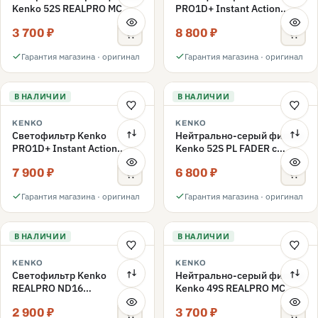
Kenko 52S REALPRO MC
PRO1D+ Instant Action
ND1000 52mm
Variable NDX3-450+C-PLS
3 700 ₽
8 800 ₽
переменной плотности
52mm
Гарантия магазина · оригинал
Гарантия магазина · оригинал
В НАЛИЧИИ
В НАЛИЧИИ
KENKO
KENKO
Светофильтр Kenko
Нейтрально-серый фильтр
PRO1D+ Instant Action
Kenko 52S PL FADER с
Variable NDX3-450+C-PL
переменной плотностью
7 900 ₽
6 800 ₽
переменной плотности
ND3-ND400 52mm
52mm
Гарантия магазина · оригинал
Гарантия магазина · оригинал
В НАЛИЧИИ
В НАЛИЧИИ
KENKO
KENKO
Светофильтр Kenko
Нейтрально-серый фильтр
REALPRO ND16
Kenko 49S REALPRO MC
нейтрально-серый 49mm
ND1000 49mm
2 900 ₽
3 700 ₽