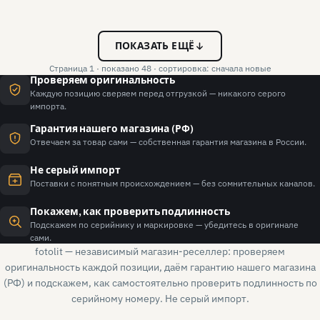
ПОКАЗАТЬ ЕЩЁ
Страница 1 · показано 48 · сортировка: сначала новые
Проверяем оригинальность
Каждую позицию сверяем перед отгрузкой — никакого серого
импорта.
Гарантия нашего магазина (РФ)
Отвечаем за товар сами — собственная гарантия магазина в России.
Не серый импорт
Поставки с понятным происхождением — без сомнительных каналов.
Покажем, как проверить подлинность
Подскажем по серийнику и маркировке — убедитесь в оригинале
сами.
fotolit — независимый магазин-реселлер: проверяем
оригинальность каждой позиции, даём гарантию нашего магазина
(РФ) и подскажем, как самостоятельно проверить подлинность по
серийному номеру. Не серый импорт.