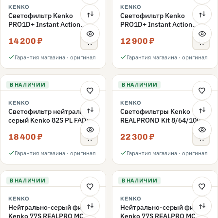
KENKO
KENKO
Светофильтр Kenko
Светофильтр Kenko
PRO1D+ Instant Action
PRO1D+ Instant Action
Variable NDX3-450+C-PLS
Variable NDX3-450+C-PL
14 200 ₽
12 900 ₽
переменной плотности
переменной плотности
82mm
82mm
Гарантия магазина · оригинал
Гарантия магазина · оригинал
В НАЛИЧИИ
В НАЛИЧИИ
KENKO
KENKO
Светофильтр нейтрально-
Светофильтры Kenko
серый Kenko 82S PL FADER
REALPROND Kit 8/64/1000
с переменной плотностью
комплект 77mm
18 400 ₽
22 300 ₽
ND3-ND400 82mm
Гарантия магазина · оригинал
Гарантия магазина · оригинал
В НАЛИЧИИ
В НАЛИЧИИ
KENKO
KENKO
Нейтрально-серый фильтр
Нейтрально-серый фильтр
Kenko 77S REALPRO MC
Kenko 77S REALPRO MC