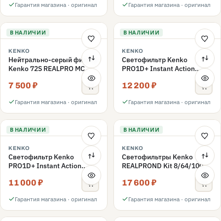
Гарантия магазина · оригинал
Гарантия магазина · оригинал
В НАЛИЧИИ
В НАЛИЧИИ
KENKO
KENKO
Нейтрально-серый фильтр
Светофильтр Kenko
Kenko 72S REALPRO MC
PRO1D+ Instant Action
ND1000 72mm
Variable NDX3-450+C-PLS
7 500 ₽
12 200 ₽
переменной плотности
72mm
Гарантия магазина · оригинал
Гарантия магазина · оригинал
В НАЛИЧИИ
В НАЛИЧИИ
KENKO
KENKO
Светофильтр Kenko
Светофильтры Kenko
PRO1D+ Instant Action
REALPROND Kit 8/64/1000
Variable NDX3-450+C-PL
комплект 67mm
11 000 ₽
17 600 ₽
переменной плотности
72mm
Гарантия магазина · оригинал
Гарантия магазина · оригинал