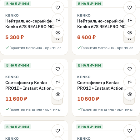
В НАЛИЧИИ
В НАЛИЧИИ
KENKO
KENKO
Нейтрально-серый фильтр
Нейтрально-серый фильтр
Kenko 67S REALPRO MC
Kenko 67S REALPRO MC
ND16 67mm
ND1000 67mm
5 300 ₽
6 400 ₽
Гарантия магазина · оригинал
Гарантия магазина · оригинал
В НАЛИЧИИ
В НАЛИЧИИ
KENKO
KENKO
Светофильтр Kenko
Светофильтр Kenko
PRO1D+ Instant Action
PRO1D+ Instant Action
Variable NDX3-450+C-PLS
Variable NDX3-450+C-PL
11 600 ₽
10 600 ₽
переменной плотности
переменной плотности
67mm
67mm
Гарантия магазина · оригинал
Гарантия магазина · оригинал
В НАЛИЧИИ
В НАЛИЧИИ
KENKO
KENKO