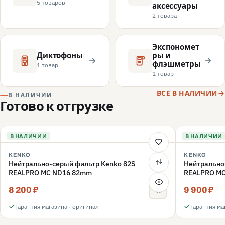
5 товаров
аксессуары
2 товара
Экспономет
Диктофоны
ры и
флэшметры
1 товар
1 товар
ВСЕ В НАЛИЧИИ
В НАЛИЧИИ
Готово к отгрузке
В НАЛИЧИИ
В НАЛИЧИИ
KENKO
KENKO
Нейтрально-серый фильтр Kenko 82S
Нейтрально
REALPRO MC ND16 82mm
REALPRO M
8 200 ₽
9 900 ₽
Гарантия магазина · оригинал
Гарантия ма