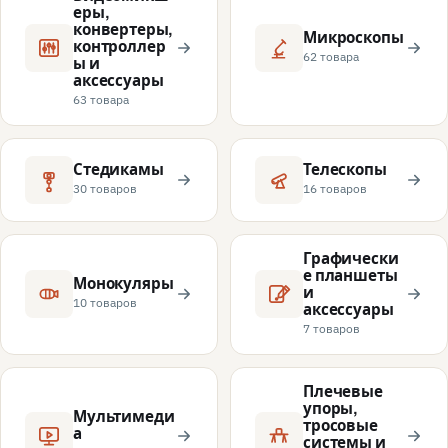
еры,
конвертеры,
Микроскопы
контроллер
62 товара
ы и
аксессуары
63 товара
Стедикамы
Телескопы
30 товаров
16 товаров
Графически
е планшеты
Монокуляры
и
10 товаров
аксессуары
7 товаров
Плечевые
упоры,
Мультимеди
тросовые
а
системы и