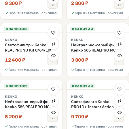
9 300 ₽
2 800 ₽
ND3-ND400 62mm
Гарантия магазина · оригинал
Гарантия магазина · оригинал
В НАЛИЧИИ
В НАЛИЧИИ
KENKO
KENKO
Светофильтры Kenko
Нейтрально-серый фильтр
REALPROND Kit 8/64/1000
Kenko 58S REALPRO MC
комплект 58mm
ND16 58mm
12 400 ₽
3 800 ₽
Гарантия магазина · оригинал
Гарантия магазина · оригинал
В НАЛИЧИИ
В НАЛИЧИИ
KENKO
KENKO
Нейтрально-серый фильтр
Светофильтр Kenko
Kenko 58S REALPRO MC
PRO1D+ Instant Action
ND1000 58mm
Variable NDX3-450+C-PLS
5 200 ₽
9 700 ₽
переменной плотности
58mm
Гарантия магазина · оригинал
Гарантия магазина · оригинал