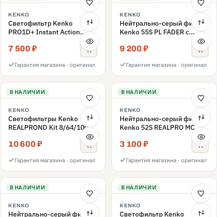
KENKO
KENKO
Светофильтр Kenko
Нейтрально-серый фильтр
PRO1D+ Instant Action
Kenko 55S PL FADER с
Variable NDX3-450+C-PLS
переменной плотностью
7 500 ₽
9 200 ₽
переменной плотности
ND3-ND400 55mm
55mm
Гарантия магазина · оригинал
Гарантия магазина · оригинал
В НАЛИЧИИ
В НАЛИЧИИ
KENKO
KENKO
Светофильтры Kenko
Нейтрально-серый фильтр
REALPROND Kit 8/64/1000
Kenko 52S REALPRO MC
комплект 52mm
ND16 52mm
10 600 ₽
3 100 ₽
Гарантия магазина · оригинал
Гарантия магазина · оригинал
В НАЛИЧИИ
В НАЛИЧИИ
KENKO
KENKO
Нейтрально-серый фильтр
Светофильтр Kenko