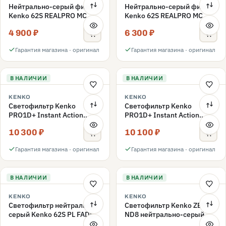
Нейтрально-серый фильтр
Нейтрально-серый фильтр
Kenko 62S REALPRO MC
Kenko 62S REALPRO MC
ND16 62mm
ND1000 62mm
4 900 ₽
6 300 ₽
Гарантия магазина · оригинал
Гарантия магазина · оригинал
В НАЛИЧИИ
В НАЛИЧИИ
KENKO
KENKO
Светофильтр Kenko
Светофильтр Kenko
PRO1D+ Instant Action
PRO1D+ Instant Action
Variable NDX3-450+C-PLS
Variable NDX3-450+C-PL
10 300 ₽
10 100 ₽
переменной плотности
переменной плотности
62mm
62mm
Гарантия магазина · оригинал
Гарантия магазина · оригинал
В НАЛИЧИИ
В НАЛИЧИИ
KENKO
KENKO
Светофильтр нейтрально-
Светофильтр Kenko ZETA
серый Kenko 62S PL FADER
ND8 нейтрально-серый
с переменной плотностью
58mm