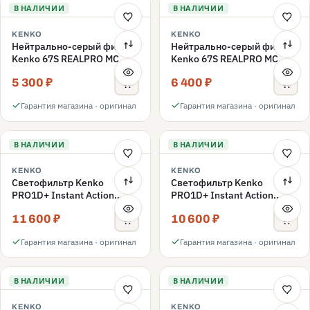
В НАЛИЧИИ
В НАЛИЧИИ
KENKO
KENKO
Нейтрально-серый фильтр
Нейтрально-серый фильтр
Kenko 67S REALPRO MC
Kenko 67S REALPRO MC
ND16 67mm
ND1000 67mm
5 300 ₽
6 400 ₽
Гарантия магазина · оригинал
Гарантия магазина · оригинал
В НАЛИЧИИ
В НАЛИЧИИ
KENKO
KENKO
Светофильтр Kenko
Светофильтр Kenko
PRO1D+ Instant Action
PRO1D+ Instant Action
Variable NDX3-450+C-PLS
Variable NDX3-450+C-PL
11 600 ₽
10 600 ₽
переменной плотности
переменной плотности
67mm
67mm
Гарантия магазина · оригинал
Гарантия магазина · оригинал
В НАЛИЧИИ
В НАЛИЧИИ
KENKO
KENKO