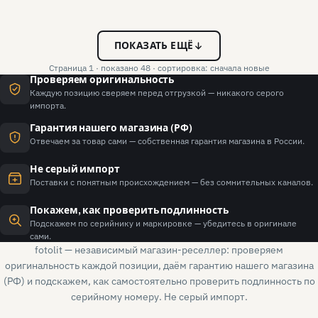
ПОКАЗАТЬ ЕЩЁ
Страница 1 · показано 48 · сортировка: сначала новые
Проверяем оригинальность
Каждую позицию сверяем перед отгрузкой — никакого серого
импорта.
Гарантия нашего магазина (РФ)
Отвечаем за товар сами — собственная гарантия магазина в России.
Не серый импорт
Поставки с понятным происхождением — без сомнительных каналов.
Покажем, как проверить подлинность
Подскажем по серийнику и маркировке — убедитесь в оригинале
сами.
fotolit — независимый магазин-реселлер: проверяем
оригинальность каждой позиции, даём гарантию нашего магазина
(РФ) и подскажем, как самостоятельно проверить подлинность по
серийному номеру. Не серый импорт.