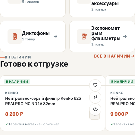
5 товаров
аксессуары
2 товара
Экспономет
Диктофоны
ры и
флэшметры
1 товар
1 товар
ВСЕ В НАЛИЧИИ
В НАЛИЧИИ
Готово к отгрузке
В НАЛИЧИИ
В НАЛИЧИИ
KENKO
KENKO
Нейтрально-серый фильтр Kenko 82S
Нейтрально
REALPRO MC ND16 82mm
REALPRO M
8 200 ₽
9 900 ₽
Гарантия магазина · оригинал
Гарантия ма