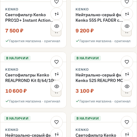
KENKO
KENKO
Светофильтр Kenko
Нейтрально-серый фильтр
PRO1D+ Instant Action
Kenko 55S PL FADER с
Variable NDX3-450+C-PLS
переменной плотностью
7 500 ₽
9 200 ₽
переменной плотности
ND3-ND400 55mm
55mm
Гарантия магазина · оригинал
Гарантия магазина · оригинал
В НАЛИЧИИ
В НАЛИЧИИ
KENKO
KENKO
Светофильтры Kenko
Нейтрально-серый фильтр
REALPROND Kit 8/64/1000
Kenko 52S REALPRO MC
комплект 52mm
ND16 52mm
10 600 ₽
3 100 ₽
Гарантия магазина · оригинал
Гарантия магазина · оригинал
В НАЛИЧИИ
В НАЛИЧИИ
KENKO
KENKO
Нейтрально-серый фильтр
Светофильтр Kenko