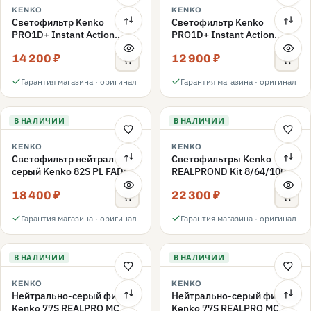
KENKO
KENKO
Светофильтр Kenko
Светофильтр Kenko
PRO1D+ Instant Action
PRO1D+ Instant Action
Variable NDX3-450+C-PLS
Variable NDX3-450+C-PL
14 200 ₽
12 900 ₽
переменной плотности
переменной плотности
82mm
82mm
Гарантия магазина · оригинал
Гарантия магазина · оригинал
В НАЛИЧИИ
В НАЛИЧИИ
KENKO
KENKO
Светофильтр нейтрально-
Светофильтры Kenko
серый Kenko 82S PL FADER
REALPROND Kit 8/64/1000
с переменной плотностью
комплект 77mm
18 400 ₽
22 300 ₽
ND3-ND400 82mm
Гарантия магазина · оригинал
Гарантия магазина · оригинал
В НАЛИЧИИ
В НАЛИЧИИ
KENKO
KENKO
Нейтрально-серый фильтр
Нейтрально-серый фильтр
Kenko 77S REALPRO MC
Kenko 77S REALPRO MC