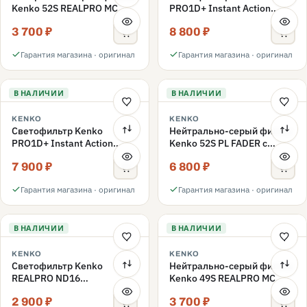
Kenko 52S REALPRO MC
PRO1D+ Instant Action
ND1000 52mm
Variable NDX3-450+C-PLS
3 700 ₽
8 800 ₽
переменной плотности
52mm
Гарантия магазина · оригинал
Гарантия магазина · оригинал
В НАЛИЧИИ
В НАЛИЧИИ
KENKO
KENKO
Светофильтр Kenko
Нейтрально-серый фильтр
PRO1D+ Instant Action
Kenko 52S PL FADER с
Variable NDX3-450+C-PL
переменной плотностью
7 900 ₽
6 800 ₽
переменной плотности
ND3-ND400 52mm
52mm
Гарантия магазина · оригинал
Гарантия магазина · оригинал
В НАЛИЧИИ
В НАЛИЧИИ
KENKO
KENKO
Светофильтр Kenko
Нейтрально-серый фильтр
REALPRO ND16
Kenko 49S REALPRO MC
нейтрально-серый 49mm
ND1000 49mm
2 900 ₽
3 700 ₽