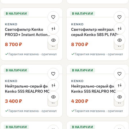
В НАЛИЧИИ
В НАЛИЧИИ
KENKO
KENKO
Светофильтр Kenko
Светофильтр нейтрально-
PRO1D+ Instant Action
серый Kenko 58S PL FADER
Variable NDX3-450+C-PL
с переменной плотностью
8 700 ₽
8 700 ₽
переменной плотности
ND3-ND400 58mm
58mm
Гарантия магазина · оригинал
Гарантия магазина · оригинал
В НАЛИЧИИ
В НАЛИЧИИ
KENKO
KENKO
Нейтрально-серый фильтр
Нейтрально-серый фильтр
Kenko 55S REALPRO MC
Kenko 55S REALPRO MC
ND16 55mm
ND1000 55mm
3 400 ₽
4 200 ₽
Гарантия магазина · оригинал
Гарантия магазина · оригинал
В НАЛИЧИИ
В НАЛИЧИИ