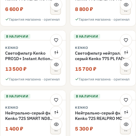
ND16 77mm
ND1000 77mm
6 600 ₽
8 800 ₽
Гарантия магазина · оригинал
Гарантия магазина · оригинал
В НАЛИЧИИ
В НАЛИЧИИ
KENKO
KENKO
Светофильтр Kenko
Светофильтр нейтрально-
PRO1D+ Instant Action
серый Kenko 77S PL FADER
Variable NDX3-450+C-PL
с переменной плотностью
13 500 ₽
15 700 ₽
переменной плотности
ND3-ND400 77mm
77mm
Гарантия магазина · оригинал
Гарантия магазина · оригинал
В НАЛИЧИИ
В НАЛИЧИИ
KENKO
KENKO
Нейтрально-серый фильтр
Нейтрально-серый фильтр
Kenko 72S SMART ND8
Kenko 72S REALPRO MC
72mm
ND16 72mm
1 400 ₽
5 300 ₽