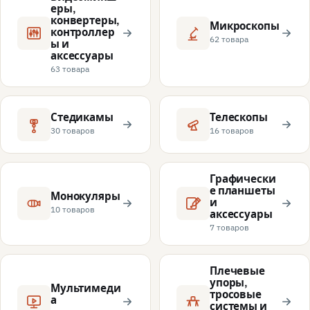
еры,
конвертеры,
Микроскопы
контроллер
62 товара
ы и
аксессуары
63 товара
Стедикамы
Телескопы
30 товаров
16 товаров
Графически
е планшеты
Монокуляры
и
10 товаров
аксессуары
7 товаров
Плечевые
упоры,
Мультимеди
тросовые
а
системы и