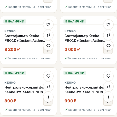
Гарантия магазина · оригинал
Гарантия магазина · оригинал
В НАЛИЧИИ
В НАЛИЧИИ
KENKO
KENKO
Светофильтр Kenko
Светофильтр Kenko
PRO1D+ Instant Action
PRO1D+ Instant Action
Variable NDX3-450+C-PLS
Variable NDX3-450+C-PL
8 200 ₽
3 000 ₽
переменной плотности
поляризационный 49mm
49mm
Гарантия магазина · оригинал
Гарантия магазина · оригинал
В НАЛИЧИИ
В НАЛИЧИИ
KENKO
KENKO
Нейтрально-серый фильтр
Нейтрально-серый фильтр
Kenko 37S SMART ND8
Kenko 37S SMART ND8
40.5mm
37mm
890 ₽
990 ₽
Гарантия магазина · оригинал
Гарантия магазина · оригинал