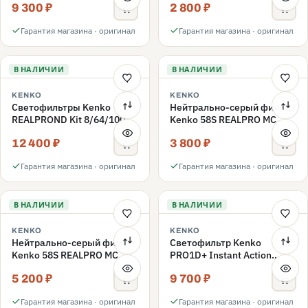
9 300 ₽
2 800 ₽
ND3-ND400 62mm
Гарантия магазина · оригинал
Гарантия магазина · оригинал
В НАЛИЧИИ
В НАЛИЧИИ
KENKO
KENKO
Светофильтры Kenko
Нейтрально-серый фильтр
REALPROND Kit 8/64/1000
Kenko 58S REALPRO MC
комплект 58mm
ND16 58mm
12 400 ₽
3 800 ₽
Гарантия магазина · оригинал
Гарантия магазина · оригинал
В НАЛИЧИИ
В НАЛИЧИИ
KENKO
KENKO
Нейтрально-серый фильтр
Светофильтр Kenko
Kenko 58S REALPRO MC
PRO1D+ Instant Action
ND1000 58mm
Variable NDX3-450+C-PLS
5 200 ₽
9 700 ₽
переменной плотности
58mm
Гарантия магазина · оригинал
Гарантия магазина · оригинал