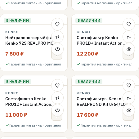
Гарантия магазина · оригинал
Гарантия магазина · оригинал
В НАЛИЧИИ
В НАЛИЧИИ
KENKO
KENKO
Нейтрально-серый фильтр
Светофильтр Kenko
Kenko 72S REALPRO MC
PRO1D+ Instant Action
ND1000 72mm
Variable NDX3-450+C-PLS
7 500 ₽
12 200 ₽
переменной плотности
72mm
Гарантия магазина · оригинал
Гарантия магазина · оригинал
В НАЛИЧИИ
В НАЛИЧИИ
KENKO
KENKO
Светофильтр Kenko
Светофильтры Kenko
PRO1D+ Instant Action
REALPROND Kit 8/64/1000
Variable NDX3-450+C-PL
комплект 67mm
11 000 ₽
17 600 ₽
переменной плотности
72mm
Гарантия магазина · оригинал
Гарантия магазина · оригинал