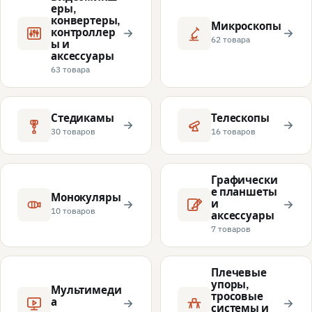
еры,
конвертеры,
Микроскопы
контроллер
62 товара
ы и
аксессуары
63 товара
Стедикамы
Телескопы
30 товаров
16 товаров
Графически
е планшеты
Монокуляры
и
10 товаров
аксессуары
7 товаров
Плечевые
упоры,
Мультимеди
тросовые
а
системы и