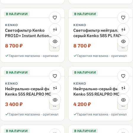
В НАЛИЧИИ
В НАЛИЧИИ
KENKO
KENKO
Светофильтр Kenko
Светофильтр нейтрально-
PRO1D+ Instant Action
серый Kenko 58S PL FADER
Variable NDX3-450+C-PL
с переменной плотностью
8 700 ₽
8 700 ₽
переменной плотности
ND3-ND400 58mm
58mm
Гарантия магазина · оригинал
Гарантия магазина · оригинал
В НАЛИЧИИ
В НАЛИЧИИ
KENKO
KENKO
Нейтрально-серый фильтр
Нейтрально-серый фильтр
Kenko 55S REALPRO MC
Kenko 55S REALPRO MC
ND16 55mm
ND1000 55mm
3 400 ₽
4 200 ₽
Гарантия магазина · оригинал
Гарантия магазина · оригинал
В НАЛИЧИИ
В НАЛИЧИИ