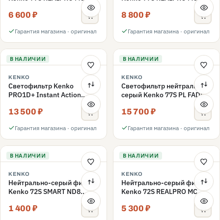
ND16 77mm
ND1000 77mm
6 600 ₽
8 800 ₽
Гарантия магазина · оригинал
Гарантия магазина · оригинал
В НАЛИЧИИ
В НАЛИЧИИ
KENKO
KENKO
Светофильтр Kenko
Светофильтр нейтрально-
PRO1D+ Instant Action
серый Kenko 77S PL FADER
Variable NDX3-450+C-PL
с переменной плотностью
13 500 ₽
15 700 ₽
переменной плотности
ND3-ND400 77mm
77mm
Гарантия магазина · оригинал
Гарантия магазина · оригинал
В НАЛИЧИИ
В НАЛИЧИИ
KENKO
KENKO
Нейтрально-серый фильтр
Нейтрально-серый фильтр
Kenko 72S SMART ND8
Kenko 72S REALPRO MC
72mm
ND16 72mm
1 400 ₽
5 300 ₽