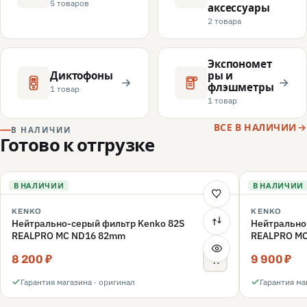
5 товаров
аксессуары
2 товара
Экспономет
Диктофоны
ры и
флэшметры
1 товар
1 товар
ВСЕ В НАЛИЧИИ
В НАЛИЧИИ
Готово к отгрузке
В НАЛИЧИИ
В НАЛИЧИИ
KENKO
KENKO
Нейтрально-серый фильтр Kenko 82S
Нейтрально
REALPRO MC ND16 82mm
REALPRO M
8 200 ₽
9 900 ₽
Гарантия магазина · оригинал
Гарантия ма