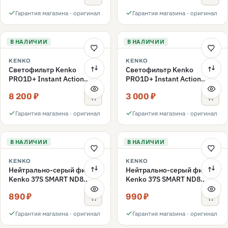
Гарантия магазина · оригинал
Гарантия магазина · оригинал
В НАЛИЧИИ
В НАЛИЧИИ
KENKO
KENKO
Светофильтр Kenko
Светофильтр Kenko
PRO1D+ Instant Action
PRO1D+ Instant Action
Variable NDX3-450+C-PLS
Variable NDX3-450+C-PL
8 200 ₽
3 000 ₽
переменной плотности
поляризационный 49mm
49mm
Гарантия магазина · оригинал
Гарантия магазина · оригинал
В НАЛИЧИИ
В НАЛИЧИИ
KENKO
KENKO
Нейтрально-серый фильтр
Нейтрально-серый фильтр
Kenko 37S SMART ND8
Kenko 37S SMART ND8
40.5mm
37mm
890 ₽
990 ₽
Гарантия магазина · оригинал
Гарантия магазина · оригинал