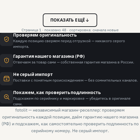
ПОКАЗАТЬ ЕЩЁ
Страница 1 · показано 48 · сортировка: сначала новые
Проверяем оригинальность
Каждую позицию сверяем перед отгрузкой — никакого серого
импорта.
Гарантия нашего магазина (РФ)
Отвечаем за товар сами — собственная гарантия магазина в России.
Не серый импорт
Поставки с понятным происхождением — без сомнительных каналов.
Покажем, как проверить подлинность
Подскажем по серийнику и маркировке — убедитесь в оригинале
сами.
fotolit — независимый магазин-реселлер: проверяем
оригинальность каждой позиции, даём гарантию нашего магазина
(РФ) и подскажем, как самостоятельно проверить подлинность по
серийному номеру. Не серый импорт.