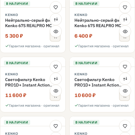
В НАЛИЧИИ
В НАЛИЧИИ
KENKO
KENKO
Нейтрально-серый фильтр
Нейтрально-серый фильтр
Kenko 67S REALPRO MC
Kenko 67S REALPRO MC
ND16 67mm
ND1000 67mm
5 300 ₽
6 400 ₽
Гарантия магазина · оригинал
Гарантия магазина · оригинал
В НАЛИЧИИ
В НАЛИЧИИ
KENKO
KENKO
Светофильтр Kenko
Светофильтр Kenko
PRO1D+ Instant Action
PRO1D+ Instant Action
Variable NDX3-450+C-PLS
Variable NDX3-450+C-PL
11 600 ₽
10 600 ₽
переменной плотности
переменной плотности
67mm
67mm
Гарантия магазина · оригинал
Гарантия магазина · оригинал
В НАЛИЧИИ
В НАЛИЧИИ
KENKO
KENKO