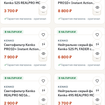
Kenko 52S REALPRO MC
PRO1D+ Instant Action
ND1000 52mm
Variable NDX3-450+C-PLS
3 700 ₽
8 800 ₽
переменной плотности
52mm
Гарантия магазина · оригинал
Гарантия магазина · оригинал
В НАЛИЧИИ
В НАЛИЧИИ
KENKO
KENKO
Светофильтр Kenko
Нейтрально-серый фильтр
PRO1D+ Instant Action
Kenko 52S PL FADER с
Variable NDX3-450+C-PL
переменной плотностью
7 900 ₽
6 800 ₽
переменной плотности
ND3-ND400 52mm
52mm
Гарантия магазина · оригинал
Гарантия магазина · оригинал
В НАЛИЧИИ
В НАЛИЧИИ
KENKO
KENKO
Светофильтр Kenko
Нейтрально-серый фильтр
REALPRO ND16
Kenko 49S REALPRO MC
нейтрально-серый 49mm
ND1000 49mm
2 900 ₽
3 700 ₽