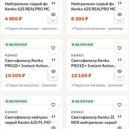
Нейтрально-серый фильтр
Нейтрально-серый фильтр
Kenko 62S REALPRO MC
Kenko 62S REALPRO MC
ND16 62mm
ND1000 62mm
4 900 ₽
6 300 ₽
Гарантия магазина · оригинал
Гарантия магазина · оригинал
В НАЛИЧИИ
В НАЛИЧИИ
KENKO
KENKO
Светофильтр Kenko
Светофильтр Kenko
PRO1D+ Instant Action
PRO1D+ Instant Action
Variable NDX3-450+C-PLS
Variable NDX3-450+C-PL
10 300 ₽
10 100 ₽
переменной плотности
переменной плотности
62mm
62mm
Гарантия магазина · оригинал
Гарантия магазина · оригинал
В НАЛИЧИИ
В НАЛИЧИИ
KENKO
KENKO
Светофильтр нейтрально-
Светофильтр Kenko ZETA
серый Kenko 62S PL FADER
ND8 нейтрально-серый
с переменной плотностью
58mm