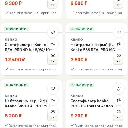
9 300 ₽
2 800 ₽
ND3-ND400 62mm
Гарантия магазина · оригинал
Гарантия магазина · оригинал
В НАЛИЧИИ
В НАЛИЧИИ
KENKO
KENKO
Светофильтры Kenko
Нейтрально-серый фильтр
REALPROND Kit 8/64/1000
Kenko 58S REALPRO MC
комплект 58mm
ND16 58mm
12 400 ₽
3 800 ₽
Гарантия магазина · оригинал
Гарантия магазина · оригинал
В НАЛИЧИИ
В НАЛИЧИИ
KENKO
KENKO
Нейтрально-серый фильтр
Светофильтр Kenko
Kenko 58S REALPRO MC
PRO1D+ Instant Action
ND1000 58mm
Variable NDX3-450+C-PLS
5 200 ₽
9 700 ₽
переменной плотности
58mm
Гарантия магазина · оригинал
Гарантия магазина · оригинал