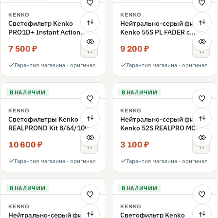
KENKO
KENKO
Светофильтр Kenko
Нейтрально-серый фильтр
PRO1D+ Instant Action
Kenko 55S PL FADER с
Variable NDX3-450+C-PLS
переменной плотностью
7 500 ₽
9 200 ₽
переменной плотности
ND3-ND400 55mm
55mm
Гарантия магазина · оригинал
Гарантия магазина · оригинал
В НАЛИЧИИ
В НАЛИЧИИ
KENKO
KENKO
Светофильтры Kenko
Нейтрально-серый фильтр
REALPROND Kit 8/64/1000
Kenko 52S REALPRO MC
комплект 52mm
ND16 52mm
10 600 ₽
3 100 ₽
Гарантия магазина · оригинал
Гарантия магазина · оригинал
В НАЛИЧИИ
В НАЛИЧИИ
KENKO
KENKO
Нейтрально-серый фильтр
Светофильтр Kenko