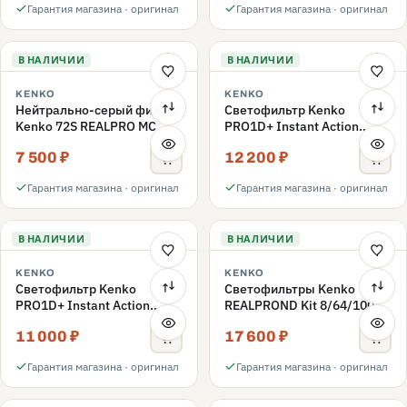
Гарантия магазина · оригинал
Гарантия магазина · оригинал
В НАЛИЧИИ
В НАЛИЧИИ
KENKO
KENKO
Нейтрально-серый фильтр
Светофильтр Kenko
Kenko 72S REALPRO MC
PRO1D+ Instant Action
ND1000 72mm
Variable NDX3-450+C-PLS
7 500 ₽
12 200 ₽
переменной плотности
72mm
Гарантия магазина · оригинал
Гарантия магазина · оригинал
В НАЛИЧИИ
В НАЛИЧИИ
KENKO
KENKO
Светофильтр Kenko
Светофильтры Kenko
PRO1D+ Instant Action
REALPROND Kit 8/64/1000
Variable NDX3-450+C-PL
комплект 67mm
11 000 ₽
17 600 ₽
переменной плотности
72mm
Гарантия магазина · оригинал
Гарантия магазина · оригинал