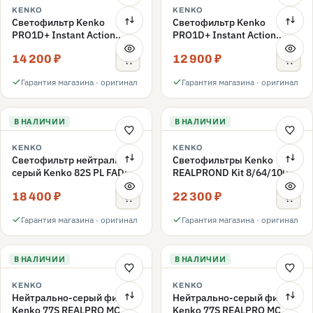
KENKO
KENKO
Светофильтр Kenko
Светофильтр Kenko
PRO1D+ Instant Action
PRO1D+ Instant Action
Variable NDX3-450+C-PLS
Variable NDX3-450+C-PL
14 200 ₽
12 900 ₽
переменной плотности
переменной плотности
82mm
82mm
Гарантия магазина · оригинал
Гарантия магазина · оригинал
В НАЛИЧИИ
В НАЛИЧИИ
KENKO
KENKO
Светофильтр нейтрально-
Светофильтры Kenko
серый Kenko 82S PL FADER
REALPROND Kit 8/64/1000
с переменной плотностью
комплект 77mm
18 400 ₽
22 300 ₽
ND3-ND400 82mm
Гарантия магазина · оригинал
Гарантия магазина · оригинал
В НАЛИЧИИ
В НАЛИЧИИ
KENKO
KENKO
Нейтрально-серый фильтр
Нейтрально-серый фильтр
Kenko 77S REALPRO MC
Kenko 77S REALPRO MC