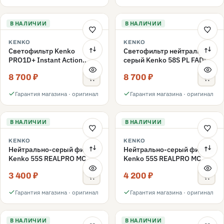
В НАЛИЧИИ
В НАЛИЧИИ
KENKO
KENKO
Светофильтр Kenko
Светофильтр нейтрально-
PRO1D+ Instant Action
серый Kenko 58S PL FADER
Variable NDX3-450+C-PL
с переменной плотностью
8 700 ₽
8 700 ₽
переменной плотности
ND3-ND400 58mm
58mm
Гарантия магазина · оригинал
Гарантия магазина · оригинал
В НАЛИЧИИ
В НАЛИЧИИ
KENKO
KENKO
Нейтрально-серый фильтр
Нейтрально-серый фильтр
Kenko 55S REALPRO MC
Kenko 55S REALPRO MC
ND16 55mm
ND1000 55mm
3 400 ₽
4 200 ₽
Гарантия магазина · оригинал
Гарантия магазина · оригинал
В НАЛИЧИИ
В НАЛИЧИИ