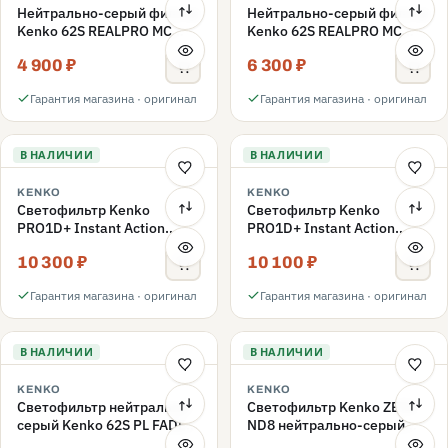
Нейтрально-серый фильтр
Нейтрально-серый фильтр
Kenko 62S REALPRO MC
Kenko 62S REALPRO MC
ND16 62mm
ND1000 62mm
4 900 ₽
6 300 ₽
Гарантия магазина · оригинал
Гарантия магазина · оригинал
В НАЛИЧИИ
В НАЛИЧИИ
KENKO
KENKO
Светофильтр Kenko
Светофильтр Kenko
PRO1D+ Instant Action
PRO1D+ Instant Action
Variable NDX3-450+C-PLS
Variable NDX3-450+C-PL
10 300 ₽
10 100 ₽
переменной плотности
переменной плотности
62mm
62mm
Гарантия магазина · оригинал
Гарантия магазина · оригинал
В НАЛИЧИИ
В НАЛИЧИИ
KENKO
KENKO
Светофильтр нейтрально-
Светофильтр Kenko ZETA
серый Kenko 62S PL FADER
ND8 нейтрально-серый
с переменной плотностью
58mm