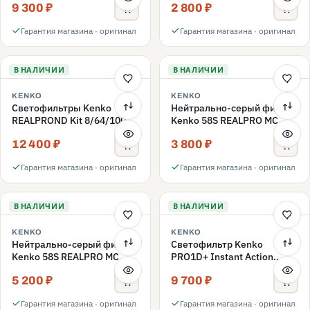
9 300 ₽
2 800 ₽
ND3-ND400 62mm
Гарантия магазина · оригинал
Гарантия магазина · оригинал
В НАЛИЧИИ
В НАЛИЧИИ
KENKO
KENKO
Светофильтры Kenko
Нейтрально-серый фильтр
REALPROND Kit 8/64/1000
Kenko 58S REALPRO MC
комплект 58mm
ND16 58mm
12 400 ₽
3 800 ₽
Гарантия магазина · оригинал
Гарантия магазина · оригинал
В НАЛИЧИИ
В НАЛИЧИИ
KENKO
KENKO
Нейтрально-серый фильтр
Светофильтр Kenko
Kenko 58S REALPRO MC
PRO1D+ Instant Action
ND1000 58mm
Variable NDX3-450+C-PLS
5 200 ₽
9 700 ₽
переменной плотности
58mm
Гарантия магазина · оригинал
Гарантия магазина · оригинал