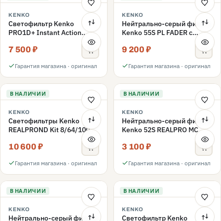
KENKO
KENKO
Светофильтр Kenko
Нейтрально-серый фильтр
PRO1D+ Instant Action
Kenko 55S PL FADER с
Variable NDX3-450+C-PLS
переменной плотностью
7 500 ₽
9 200 ₽
переменной плотности
ND3-ND400 55mm
55mm
Гарантия магазина · оригинал
Гарантия магазина · оригинал
В НАЛИЧИИ
В НАЛИЧИИ
KENKO
KENKO
Светофильтры Kenko
Нейтрально-серый фильтр
REALPROND Kit 8/64/1000
Kenko 52S REALPRO MC
комплект 52mm
ND16 52mm
10 600 ₽
3 100 ₽
Гарантия магазина · оригинал
Гарантия магазина · оригинал
В НАЛИЧИИ
В НАЛИЧИИ
KENKO
KENKO
Нейтрально-серый фильтр
Светофильтр Kenko