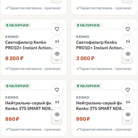
Гарантия магазина · оригинал
Гарантия магазина · оригинал
В НАЛИЧИИ
В НАЛИЧИИ
KENKO
KENKO
Светофильтр Kenko
Светофильтр Kenko
PRO1D+ Instant Action
PRO1D+ Instant Action
Variable NDX3-450+C-PLS
Variable NDX3-450+C-PL
8 200 ₽
3 000 ₽
переменной плотности
поляризационный 49mm
49mm
Гарантия магазина · оригинал
Гарантия магазина · оригинал
В НАЛИЧИИ
В НАЛИЧИИ
KENKO
KENKO
Нейтрально-серый фильтр
Нейтрально-серый фильтр
Kenko 37S SMART ND8
Kenko 37S SMART ND8
40.5mm
37mm
890 ₽
990 ₽
Гарантия магазина · оригинал
Гарантия магазина · оригинал