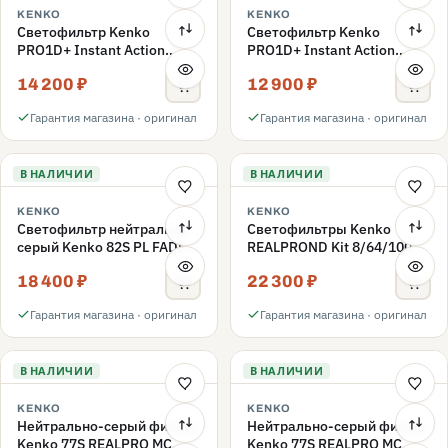
KENKO
KENKO
Светофильтр Kenko
Светофильтр Kenko
PRO1D+ Instant Action
PRO1D+ Instant Action
Variable NDX3-450+C-PLS
Variable NDX3-450+C-PL
14 200 ₽
12 900 ₽
переменной плотности
переменной плотности
82mm
82mm
Гарантия магазина · оригинал
Гарантия магазина · оригинал
В НАЛИЧИИ
В НАЛИЧИИ
KENKO
KENKO
Светофильтр нейтрально-
Светофильтры Kenko
серый Kenko 82S PL FADER
REALPROND Kit 8/64/1000
с переменной плотностью
комплект 77mm
18 400 ₽
22 300 ₽
ND3-ND400 82mm
Гарантия магазина · оригинал
Гарантия магазина · оригинал
В НАЛИЧИИ
В НАЛИЧИИ
KENKO
KENKO
Нейтрально-серый фильтр
Нейтрально-серый фильтр
Kenko 77S REALPRO MC
Kenko 77S REALPRO MC