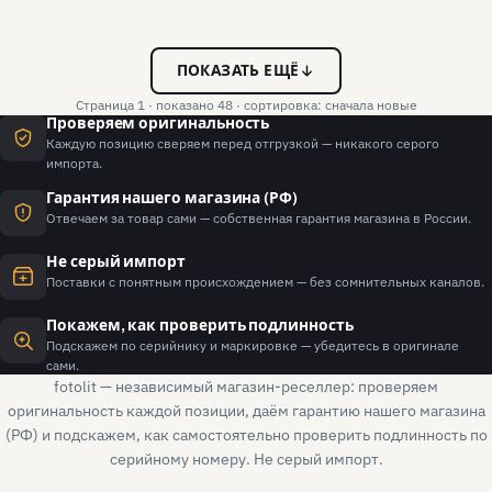
ПОКАЗАТЬ ЕЩЁ
Страница 1 · показано 48 · сортировка: сначала новые
Проверяем оригинальность
Каждую позицию сверяем перед отгрузкой — никакого серого
импорта.
Гарантия нашего магазина (РФ)
Отвечаем за товар сами — собственная гарантия магазина в России.
Не серый импорт
Поставки с понятным происхождением — без сомнительных каналов.
Покажем, как проверить подлинность
Подскажем по серийнику и маркировке — убедитесь в оригинале
сами.
fotolit — независимый магазин-реселлер: проверяем
оригинальность каждой позиции, даём гарантию нашего магазина
(РФ) и подскажем, как самостоятельно проверить подлинность по
серийному номеру. Не серый импорт.