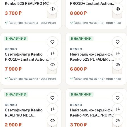
Kenko 52S REALPRO MC
PRO1D+ Instant Action
ND1000 52mm
Variable NDX3-450+C-PLS
3 700 ₽
8 800 ₽
переменной плотности
52mm
Гарантия магазина · оригинал
Гарантия магазина · оригинал
В НАЛИЧИИ
В НАЛИЧИИ
KENKO
KENKO
Светофильтр Kenko
Нейтрально-серый фильтр
PRO1D+ Instant Action
Kenko 52S PL FADER с
Variable NDX3-450+C-PL
переменной плотностью
7 900 ₽
6 800 ₽
переменной плотности
ND3-ND400 52mm
52mm
Гарантия магазина · оригинал
Гарантия магазина · оригинал
В НАЛИЧИИ
В НАЛИЧИИ
KENKO
KENKO
Светофильтр Kenko
Нейтрально-серый фильтр
REALPRO ND16
Kenko 49S REALPRO MC
нейтрально-серый 49mm
ND1000 49mm
2 900 ₽
3 700 ₽