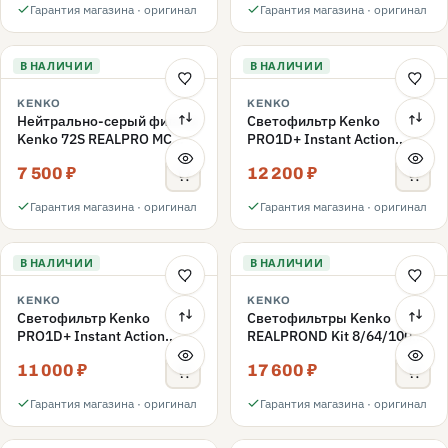
Гарантия магазина · оригинал
Гарантия магазина · оригинал
В НАЛИЧИИ
В НАЛИЧИИ
KENKO
KENKO
Нейтрально-серый фильтр
Светофильтр Kenko
Kenko 72S REALPRO MC
PRO1D+ Instant Action
ND1000 72mm
Variable NDX3-450+C-PLS
7 500 ₽
12 200 ₽
переменной плотности
72mm
Гарантия магазина · оригинал
Гарантия магазина · оригинал
В НАЛИЧИИ
В НАЛИЧИИ
KENKO
KENKO
Светофильтр Kenko
Светофильтры Kenko
PRO1D+ Instant Action
REALPROND Kit 8/64/1000
Variable NDX3-450+C-PL
комплект 67mm
11 000 ₽
17 600 ₽
переменной плотности
72mm
Гарантия магазина · оригинал
Гарантия магазина · оригинал