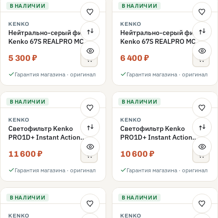
В НАЛИЧИИ
В НАЛИЧИИ
KENKO
KENKO
Нейтрально-серый фильтр
Нейтрально-серый фильтр
Kenko 67S REALPRO MC
Kenko 67S REALPRO MC
ND16 67mm
ND1000 67mm
5 300 ₽
6 400 ₽
Гарантия магазина · оригинал
Гарантия магазина · оригинал
В НАЛИЧИИ
В НАЛИЧИИ
KENKO
KENKO
Светофильтр Kenko
Светофильтр Kenko
PRO1D+ Instant Action
PRO1D+ Instant Action
Variable NDX3-450+C-PLS
Variable NDX3-450+C-PL
11 600 ₽
10 600 ₽
переменной плотности
переменной плотности
67mm
67mm
Гарантия магазина · оригинал
Гарантия магазина · оригинал
В НАЛИЧИИ
В НАЛИЧИИ
KENKO
KENKO