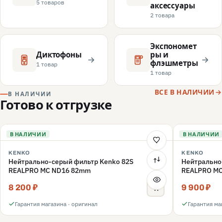
5 товаров
аксессуары
2 товара
Экспономет
Диктофоны
ры и
флэшметры
1 товар
1 товар
ВСЕ В НАЛИЧИИ
В НАЛИЧИИ
Готово к отгрузке
В НАЛИЧИИ
В НАЛИЧИИ
KENKO
KENKO
Нейтрально-серый фильтр Kenko 82S
Нейтрально
REALPRO MC ND16 82mm
REALPRO M
8 200 ₽
9 900 ₽
Гарантия магазина · оригинал
Гарантия ма