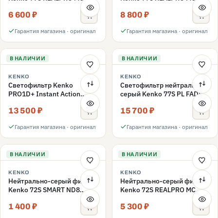
ND16 77mm
ND1000 77mm
6 600 ₽
8 800 ₽
Гарантия магазина · оригинал
Гарантия магазина · оригинал
В НАЛИЧИИ
В НАЛИЧИИ
KENKO
KENKO
Светофильтр Kenko
Светофильтр нейтрально-
PRO1D+ Instant Action
серый Kenko 77S PL FADER
Variable NDX3-450+C-PL
с переменной плотностью
13 500 ₽
15 700 ₽
переменной плотности
ND3-ND400 77mm
77mm
Гарантия магазина · оригинал
Гарантия магазина · оригинал
В НАЛИЧИИ
В НАЛИЧИИ
KENKO
KENKO
Нейтрально-серый фильтр
Нейтрально-серый фильтр
Kenko 72S SMART ND8
Kenko 72S REALPRO MC
72mm
ND16 72mm
1 400 ₽
5 300 ₽