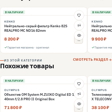
В НАЛИЧИИ
В НАЛИЧИИ
KENKO
KENKO
Нейтрально-серый фильтр Kenko 82S
Нейтрально
REALPRO MC ND16 82mm
REALPRO M
8 200 ₽
9 900 ₽
Гарантия магазина · оригинал
Гарантия ма
СМОТРЕТЬ РАЗДЕЛ
ИЗ ЭТОЙ КАТЕГОРИИ
Похожие товары
В НАЛИЧИИ
В НАЛИЧИИ
OLYMPUS
OLYMPUS
Объектив OM System M.ZUIKO Digital ED 12-
Телеконвер
40mm f/2.8 PRO II Original Box
X TELECONV
71 800 ₽
38 100 ₽