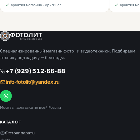
Гарантия магазина · оригинал
Гарантия ма
ФОТОЛИТ
Фото и видео техника
Специализированный магазин фото- и видеотехники. Подбираем
технику под задачу — без воды.
+7 (929) 512-66-88
info-fotolit@yandex.ru
Москва
· доставка по всей России
КАТАЛОГ
Фотоаппараты