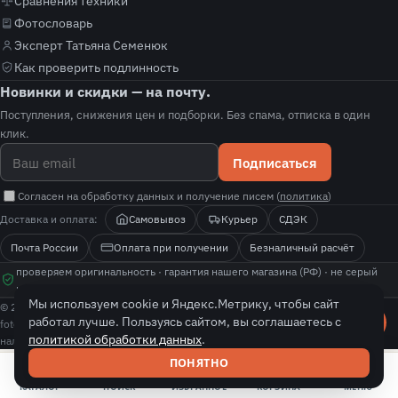
Сравнения техники
Фотословарь
Эксперт Татьяна Семенюк
Как проверить подлинность
Новинки и скидки — на почту.
Поступления, снижения цен и подборки. Без спама, отписка в один
клик.
Подписаться
Согласен на обработку данных и получение писем (
политика
)
Доставка и оплата:
Самовывоз
Курьер
СДЭК
Почта России
Оплата при получении
Безналичный расчёт
проверяем оригинальность · гарантия нашего магазина (РФ) · не серый
импорт · покажем, как проверить подлинность
Мы используем cookie и Яндекс.Метрику, чтобы сайт
© 2026 fotolit. Все права защищены.
работал лучше. Пользуясь сайтом, вы соглашаетесь с
fotolit — независимый магазин-реселлер с собственной гарантией. Цены и
политикой обработки данных
.
наличие уточняйте у менеджера.
ПОНЯТНО
КАТАЛОГ
ПОИСК
ИЗБРАННОЕ
КОРЗИНА
МЕНЮ