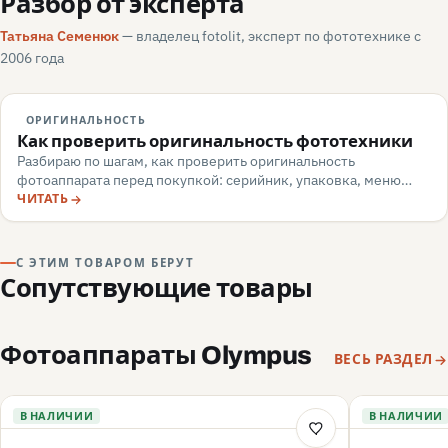
Разбор от эксперта
Татьяна Семенюк
— владелец fotolit, эксперт по фототехнике с
2006 года
ОРИГИНАЛЬНОСТЬ
Как проверить оригинальность фототехники
Разбираю по шагам, как проверить оригинальность
фотоаппарата перед покупкой: серийник, упаковка, меню
камеры, маркировка, документы — и какие красные флаги
ЧИТАТЬ
говорят о подделке или сером импорте.
С ЭТИМ ТОВАРОМ БЕРУТ
Сопутствующие товары
Фотоаппараты Olympus
ВЕСЬ РАЗДЕЛ
В НАЛИЧИИ
В НАЛИЧИИ