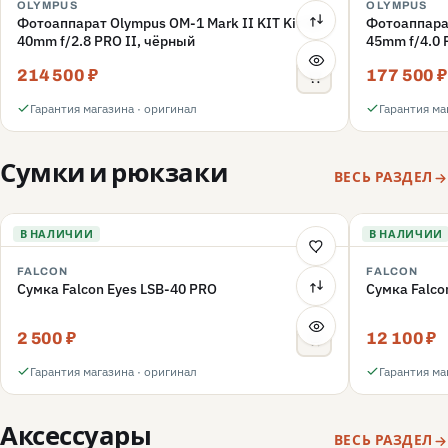
OLYMPUS
OLYMPUS
Фотоаппарат Olympus OM-1 Mark II KIT Kit 12-
Фотоаппарат
40mm f/2.8 PRO II, чёрный
45mm f/4.0
214 500 ₽
177 500 ₽
Гарантия магазина · оригинал
Гарантия ма
Сумки и рюкзаки
ВЕСЬ РАЗДЕЛ
В НАЛИЧИИ
В НАЛИЧИИ
FALCON
FALCON
Сумка Falcon Eyes LSB-40 PRO
Сумка Falco
2 500 ₽
12 100 ₽
Гарантия магазина · оригинал
Гарантия ма
Аксессуары
ВЕСЬ РАЗДЕЛ