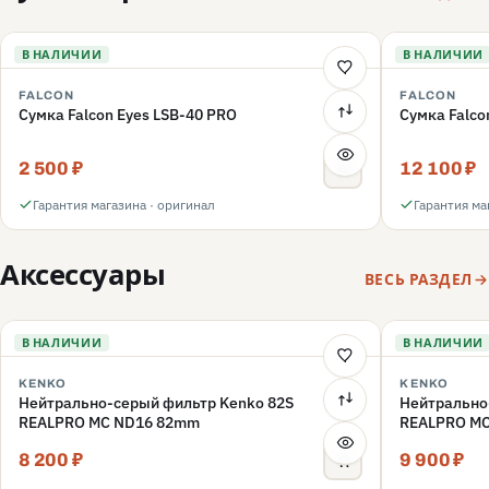
В НАЛИЧИИ
В НАЛИЧИИ
FALCON
FALCON
Сумка Falcon Eyes LSB-40 PRO
Сумка Falco
2 500 ₽
12 100 ₽
Гарантия магазина · оригинал
Гарантия ма
Аксессуары
ВЕСЬ РАЗДЕЛ
В НАЛИЧИИ
В НАЛИЧИИ
KENKO
KENKO
Нейтрально-серый фильтр Kenko 82S
Нейтрально
REALPRO MC ND16 82mm
REALPRO M
8 200 ₽
9 900 ₽