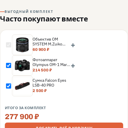
ВЫГОДНЫЙ КОМПЛЕКТ
Часто покупают вместе
Объектив OM
+
SYSTEM M.Zuiko
Digital ED 9–18 мм
60 900 ₽
f/4–5.6 II (Micro
Four Thirds)
Фотоаппарат
+
Olympus OM-1 Mark
II KIT Kit 12-40mm
214 500 ₽
f/2.8 PRO II, чёрный
Сумка Falcon Eyes
LSB-40 PRO
2 500 ₽
ИТОГО ЗА КОМПЛЕКТ
277 900 ₽