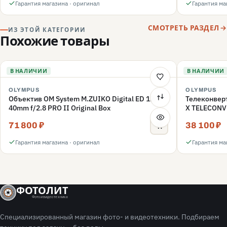
Гарантия магазина · оригинал
Гарантия ма
СМОТРЕТЬ РАЗДЕЛ
ИЗ ЭТОЙ КАТЕГОРИИ
Похожие товары
В НАЛИЧИИ
В НАЛИЧИИ
OLYMPUS
OLYMPUS
Объектив OM System M.ZUIKO Digital ED 12-
Телеконвер
40mm f/2.8 PRO II Original Box
X TELECONV
71 800 ₽
38 100 ₽
Гарантия магазина · оригинал
Гарантия ма
ФОТОЛИТ
Фото и видео техника
Специализированный магазин фото- и видеотехники. Подбираем