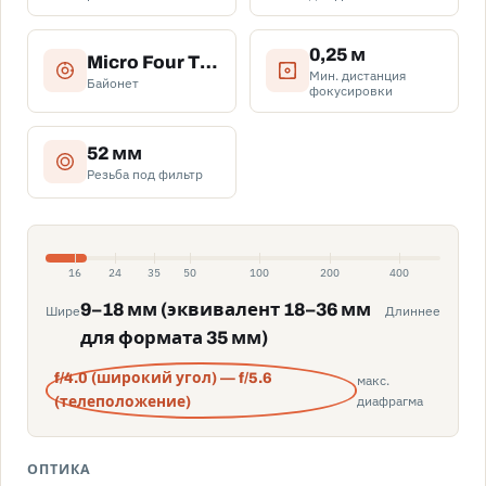
0,25 м
Micro Four Thirds (MFT)
Мин. дистанция
Байонет
фокусировки
52 мм
Резьба под фильтр
16
24
35
50
100
200
400
9–18 мм (эквивалент 18–36 мм
Шире
Длиннее
для формата 35 мм)
f/4.0 (широкий угол) — f/5.6
макс.
диафрагма
(телеположение)
ОПТИКА