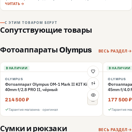
камеры, маркировка, документы — и какие красные флаги
ЧИТАТЬ
говорят о подделке или сером импорте.
С ЭТИМ ТОВАРОМ БЕРУТ
Сопутствующие товары
Фотоаппараты Olympus
ВЕСЬ РАЗДЕЛ
В НАЛИЧИИ
В НАЛИЧИИ
OLYMPUS
OLYMPUS
Фотоаппарат Olympus OM-1 Mark II KIT Kit 12-
Фотоаппарат
40mm f/2.8 PRO II, чёрный
45mm f/4.0
214 500 ₽
177 500 ₽
Гарантия магазина · оригинал
Гарантия ма
Сумки и рюкзаки
ВЕСЬ РАЗДЕЛ