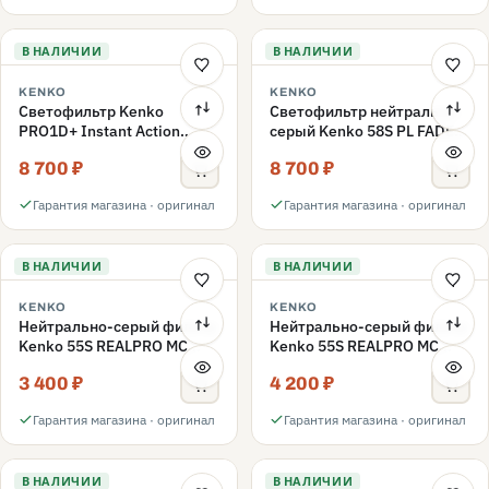
В НАЛИЧИИ
В НАЛИЧИИ
KENKO
KENKO
Светофильтр Kenko
Светофильтр нейтрально-
PRO1D+ Instant Action
серый Kenko 58S PL FADER
Variable NDX3-450+C-PL
с переменной плотностью
8 700 ₽
8 700 ₽
переменной плотности
ND3-ND400 58mm
58mm
Гарантия магазина · оригинал
Гарантия магазина · оригинал
В НАЛИЧИИ
В НАЛИЧИИ
KENKO
KENKO
Нейтрально-серый фильтр
Нейтрально-серый фильтр
Kenko 55S REALPRO MC
Kenko 55S REALPRO MC
ND16 55mm
ND1000 55mm
3 400 ₽
4 200 ₽
Гарантия магазина · оригинал
Гарантия магазина · оригинал
В НАЛИЧИИ
В НАЛИЧИИ