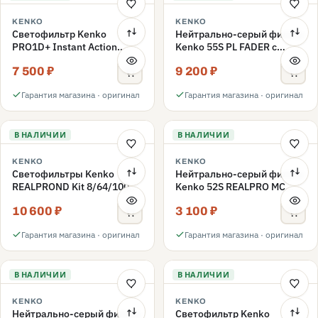
KENKO
KENKO
Светофильтр Kenko
Нейтрально-серый фильтр
PRO1D+ Instant Action
Kenko 55S PL FADER с
Variable NDX3-450+C-PLS
переменной плотностью
7 500 ₽
9 200 ₽
переменной плотности
ND3-ND400 55mm
55mm
Гарантия магазина · оригинал
Гарантия магазина · оригинал
В НАЛИЧИИ
В НАЛИЧИИ
KENKO
KENKO
Светофильтры Kenko
Нейтрально-серый фильтр
REALPROND Kit 8/64/1000
Kenko 52S REALPRO MC
комплект 52mm
ND16 52mm
10 600 ₽
3 100 ₽
Гарантия магазина · оригинал
Гарантия магазина · оригинал
В НАЛИЧИИ
В НАЛИЧИИ
KENKO
KENKO
Нейтрально-серый фильтр
Светофильтр Kenko