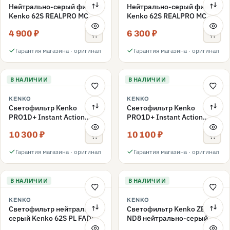
Нейтрально-серый фильтр
Нейтрально-серый фильтр
Kenko 62S REALPRO MC
Kenko 62S REALPRO MC
ND16 62mm
ND1000 62mm
4 900 ₽
6 300 ₽
Гарантия магазина · оригинал
Гарантия магазина · оригинал
В НАЛИЧИИ
В НАЛИЧИИ
KENKO
KENKO
Светофильтр Kenko
Светофильтр Kenko
PRO1D+ Instant Action
PRO1D+ Instant Action
Variable NDX3-450+C-PLS
Variable NDX3-450+C-PL
10 300 ₽
10 100 ₽
переменной плотности
переменной плотности
62mm
62mm
Гарантия магазина · оригинал
Гарантия магазина · оригинал
В НАЛИЧИИ
В НАЛИЧИИ
KENKO
KENKO
Светофильтр нейтрально-
Светофильтр Kenko ZETA
серый Kenko 62S PL FADER
ND8 нейтрально-серый
с переменной плотностью
58mm