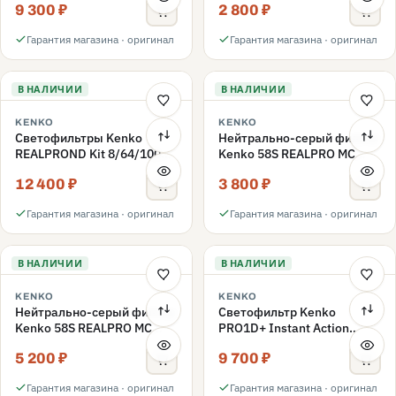
9 300 ₽
2 800 ₽
ND3-ND400 62mm
Гарантия магазина · оригинал
Гарантия магазина · оригинал
В НАЛИЧИИ
В НАЛИЧИИ
KENKO
KENKO
Светофильтры Kenko
Нейтрально-серый фильтр
REALPROND Kit 8/64/1000
Kenko 58S REALPRO MC
комплект 58mm
ND16 58mm
12 400 ₽
3 800 ₽
Гарантия магазина · оригинал
Гарантия магазина · оригинал
В НАЛИЧИИ
В НАЛИЧИИ
KENKO
KENKO
Нейтрально-серый фильтр
Светофильтр Kenko
Kenko 58S REALPRO MC
PRO1D+ Instant Action
ND1000 58mm
Variable NDX3-450+C-PLS
5 200 ₽
9 700 ₽
переменной плотности
58mm
Гарантия магазина · оригинал
Гарантия магазина · оригинал