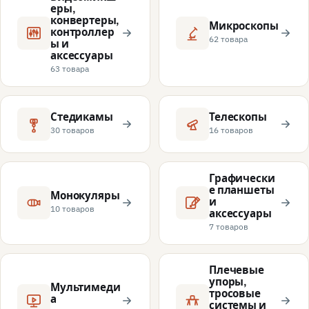
еры,
конвертеры,
Микроскопы
контроллер
62 товара
ы и
аксессуары
63 товара
Стедикамы
Телескопы
30 товаров
16 товаров
Графически
е планшеты
Монокуляры
и
10 товаров
аксессуары
7 товаров
Плечевые
упоры,
Мультимеди
тросовые
а
системы и