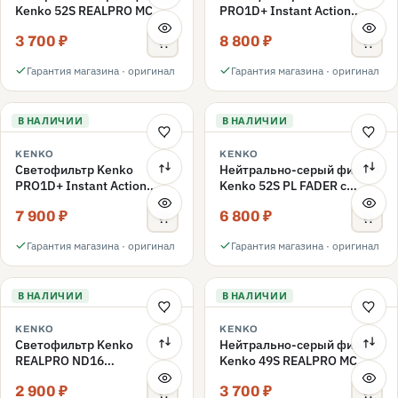
Kenko 52S REALPRO MC
PRO1D+ Instant Action
ND1000 52mm
Variable NDX3-450+C-PLS
3 700 ₽
8 800 ₽
переменной плотности
52mm
Гарантия магазина · оригинал
Гарантия магазина · оригинал
В НАЛИЧИИ
В НАЛИЧИИ
KENKO
KENKO
Светофильтр Kenko
Нейтрально-серый фильтр
PRO1D+ Instant Action
Kenko 52S PL FADER с
Variable NDX3-450+C-PL
переменной плотностью
7 900 ₽
6 800 ₽
переменной плотности
ND3-ND400 52mm
52mm
Гарантия магазина · оригинал
Гарантия магазина · оригинал
В НАЛИЧИИ
В НАЛИЧИИ
KENKO
KENKO
Светофильтр Kenko
Нейтрально-серый фильтр
REALPRO ND16
Kenko 49S REALPRO MC
нейтрально-серый 49mm
ND1000 49mm
2 900 ₽
3 700 ₽