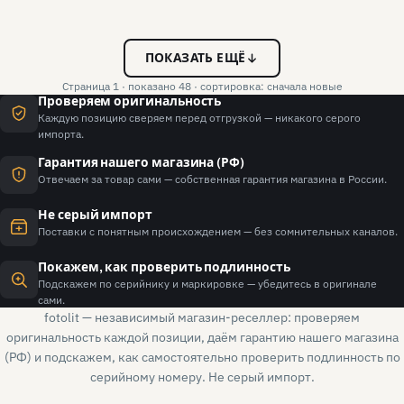
ПОКАЗАТЬ ЕЩЁ
Страница 1 · показано 48 · сортировка: сначала новые
Проверяем оригинальность
Каждую позицию сверяем перед отгрузкой — никакого серого
импорта.
Гарантия нашего магазина (РФ)
Отвечаем за товар сами — собственная гарантия магазина в России.
Не серый импорт
Поставки с понятным происхождением — без сомнительных каналов.
Покажем, как проверить подлинность
Подскажем по серийнику и маркировке — убедитесь в оригинале
сами.
fotolit — независимый магазин-реселлер: проверяем
оригинальность каждой позиции, даём гарантию нашего магазина
(РФ) и подскажем, как самостоятельно проверить подлинность по
серийному номеру. Не серый импорт.