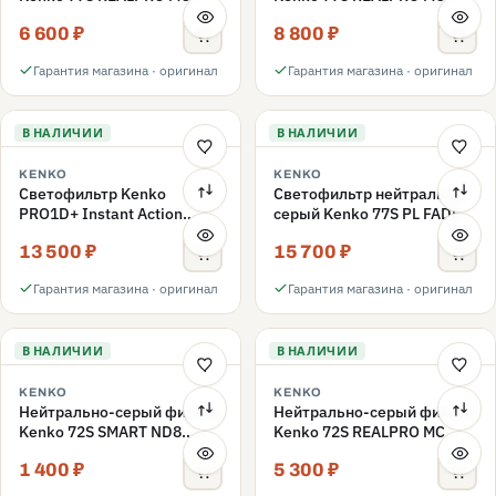
ND16 77mm
ND1000 77mm
6 600 ₽
8 800 ₽
Гарантия магазина · оригинал
Гарантия магазина · оригинал
В НАЛИЧИИ
В НАЛИЧИИ
KENKO
KENKO
Светофильтр Kenko
Светофильтр нейтрально-
PRO1D+ Instant Action
серый Kenko 77S PL FADER
Variable NDX3-450+C-PL
с переменной плотностью
13 500 ₽
15 700 ₽
переменной плотности
ND3-ND400 77mm
77mm
Гарантия магазина · оригинал
Гарантия магазина · оригинал
В НАЛИЧИИ
В НАЛИЧИИ
KENKO
KENKO
Нейтрально-серый фильтр
Нейтрально-серый фильтр
Kenko 72S SMART ND8
Kenko 72S REALPRO MC
72mm
ND16 72mm
1 400 ₽
5 300 ₽