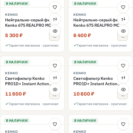
В НАЛИЧИИ
В НАЛИЧИИ
KENKO
KENKO
Нейтрально-серый фильтр
Нейтрально-серый фильтр
Kenko 67S REALPRO MC
Kenko 67S REALPRO MC
ND16 67mm
ND1000 67mm
5 300 ₽
6 400 ₽
Гарантия магазина · оригинал
Гарантия магазина · оригинал
В НАЛИЧИИ
В НАЛИЧИИ
KENKO
KENKO
Светофильтр Kenko
Светофильтр Kenko
PRO1D+ Instant Action
PRO1D+ Instant Action
Variable NDX3-450+C-PLS
Variable NDX3-450+C-PL
11 600 ₽
10 600 ₽
переменной плотности
переменной плотности
67mm
67mm
Гарантия магазина · оригинал
Гарантия магазина · оригинал
В НАЛИЧИИ
В НАЛИЧИИ
KENKO
KENKO