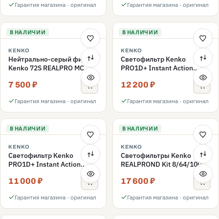
Гарантия магазина · оригинал
Гарантия магазина · оригинал
В НАЛИЧИИ
В НАЛИЧИИ
KENKO
KENKO
Нейтрально-серый фильтр
Светофильтр Kenko
Kenko 72S REALPRO MC
PRO1D+ Instant Action
ND1000 72mm
Variable NDX3-450+C-PLS
7 500 ₽
12 200 ₽
переменной плотности
72mm
Гарантия магазина · оригинал
Гарантия магазина · оригинал
В НАЛИЧИИ
В НАЛИЧИИ
KENKO
KENKO
Светофильтр Kenko
Светофильтры Kenko
PRO1D+ Instant Action
REALPROND Kit 8/64/1000
Variable NDX3-450+C-PL
комплект 67mm
11 000 ₽
17 600 ₽
переменной плотности
72mm
Гарантия магазина · оригинал
Гарантия магазина · оригинал