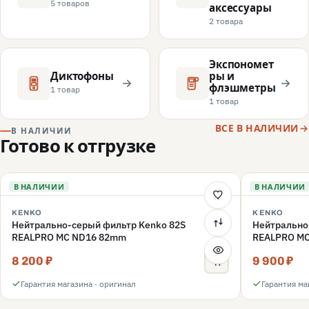
5 товаров
аксессуары
2 товара
Экспономет
Диктофоны
ры и
флэшметры
1 товар
1 товар
ВСЕ В НАЛИЧИИ
В НАЛИЧИИ
Готово к отгрузке
В НАЛИЧИИ
В НАЛИЧИИ
KENKO
KENKO
Нейтрально-серый фильтр Kenko 82S
Нейтрально
REALPRO MC ND16 82mm
REALPRO M
8 200 ₽
9 900 ₽
Гарантия магазина · оригинал
Гарантия ма