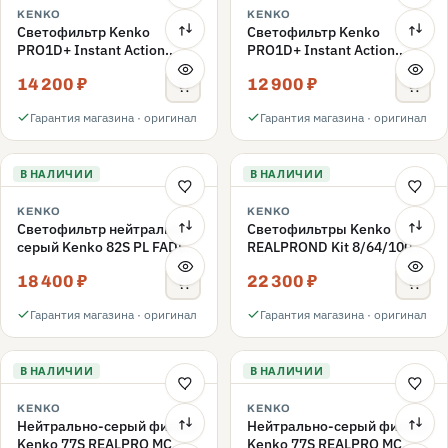
KENKO
KENKO
Светофильтр Kenko
Светофильтр Kenko
PRO1D+ Instant Action
PRO1D+ Instant Action
Variable NDX3-450+C-PLS
Variable NDX3-450+C-PL
14 200 ₽
12 900 ₽
переменной плотности
переменной плотности
82mm
82mm
Гарантия магазина · оригинал
Гарантия магазина · оригинал
В НАЛИЧИИ
В НАЛИЧИИ
KENKO
KENKO
Светофильтр нейтрально-
Светофильтры Kenko
серый Kenko 82S PL FADER
REALPROND Kit 8/64/1000
с переменной плотностью
комплект 77mm
18 400 ₽
22 300 ₽
ND3-ND400 82mm
Гарантия магазина · оригинал
Гарантия магазина · оригинал
В НАЛИЧИИ
В НАЛИЧИИ
KENKO
KENKO
Нейтрально-серый фильтр
Нейтрально-серый фильтр
Kenko 77S REALPRO MC
Kenko 77S REALPRO MC