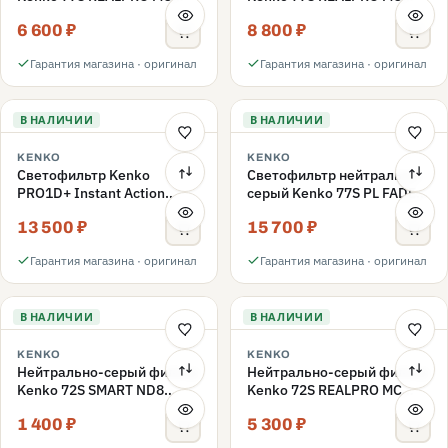
ND16 77mm
ND1000 77mm
6 600 ₽
8 800 ₽
Гарантия магазина · оригинал
Гарантия магазина · оригинал
В НАЛИЧИИ
В НАЛИЧИИ
KENKO
KENKO
Светофильтр Kenko
Светофильтр нейтрально-
PRO1D+ Instant Action
серый Kenko 77S PL FADER
Variable NDX3-450+C-PL
с переменной плотностью
13 500 ₽
15 700 ₽
переменной плотности
ND3-ND400 77mm
77mm
Гарантия магазина · оригинал
Гарантия магазина · оригинал
В НАЛИЧИИ
В НАЛИЧИИ
KENKO
KENKO
Нейтрально-серый фильтр
Нейтрально-серый фильтр
Kenko 72S SMART ND8
Kenko 72S REALPRO MC
72mm
ND16 72mm
1 400 ₽
5 300 ₽