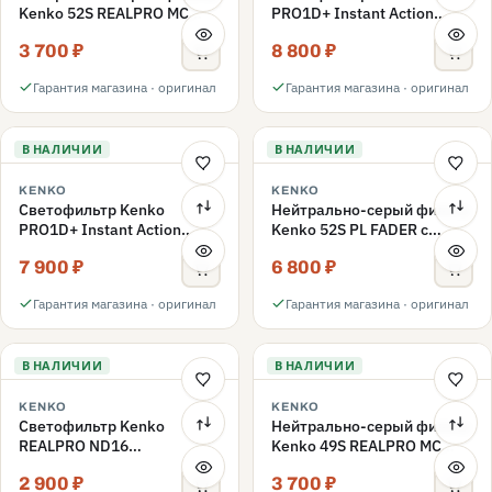
Kenko 52S REALPRO MC
PRO1D+ Instant Action
ND1000 52mm
Variable NDX3-450+C-PLS
3 700 ₽
8 800 ₽
переменной плотности
52mm
Гарантия магазина · оригинал
Гарантия магазина · оригинал
В НАЛИЧИИ
В НАЛИЧИИ
KENKO
KENKO
Светофильтр Kenko
Нейтрально-серый фильтр
PRO1D+ Instant Action
Kenko 52S PL FADER с
Variable NDX3-450+C-PL
переменной плотностью
7 900 ₽
6 800 ₽
переменной плотности
ND3-ND400 52mm
52mm
Гарантия магазина · оригинал
Гарантия магазина · оригинал
В НАЛИЧИИ
В НАЛИЧИИ
KENKO
KENKO
Светофильтр Kenko
Нейтрально-серый фильтр
REALPRO ND16
Kenko 49S REALPRO MC
нейтрально-серый 49mm
ND1000 49mm
2 900 ₽
3 700 ₽