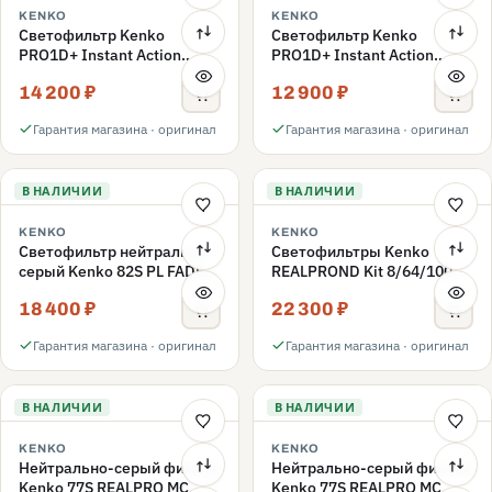
KENKO
KENKO
Светофильтр Kenko
Светофильтр Kenko
PRO1D+ Instant Action
PRO1D+ Instant Action
Variable NDX3-450+C-PLS
Variable NDX3-450+C-PL
14 200 ₽
12 900 ₽
переменной плотности
переменной плотности
82mm
82mm
Гарантия магазина · оригинал
Гарантия магазина · оригинал
В НАЛИЧИИ
В НАЛИЧИИ
KENKO
KENKO
Светофильтр нейтрально-
Светофильтры Kenko
серый Kenko 82S PL FADER
REALPROND Kit 8/64/1000
с переменной плотностью
комплект 77mm
18 400 ₽
22 300 ₽
ND3-ND400 82mm
Гарантия магазина · оригинал
Гарантия магазина · оригинал
В НАЛИЧИИ
В НАЛИЧИИ
KENKO
KENKO
Нейтрально-серый фильтр
Нейтрально-серый фильтр
Kenko 77S REALPRO MC
Kenko 77S REALPRO MC