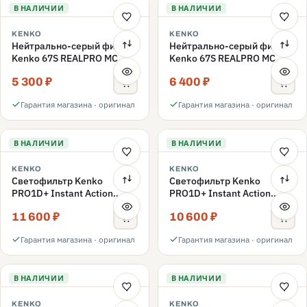
В НАЛИЧИИ
В НАЛИЧИИ
KENKO
KENKO
Нейтрально-серый фильтр
Нейтрально-серый фильтр
Kenko 67S REALPRO MC
Kenko 67S REALPRO MC
ND16 67mm
ND1000 67mm
5 300 ₽
6 400 ₽
Гарантия магазина · оригинал
Гарантия магазина · оригинал
В НАЛИЧИИ
В НАЛИЧИИ
KENKO
KENKO
Светофильтр Kenko
Светофильтр Kenko
PRO1D+ Instant Action
PRO1D+ Instant Action
Variable NDX3-450+C-PLS
Variable NDX3-450+C-PL
11 600 ₽
10 600 ₽
переменной плотности
переменной плотности
67mm
67mm
Гарантия магазина · оригинал
Гарантия магазина · оригинал
В НАЛИЧИИ
В НАЛИЧИИ
KENKO
KENKO