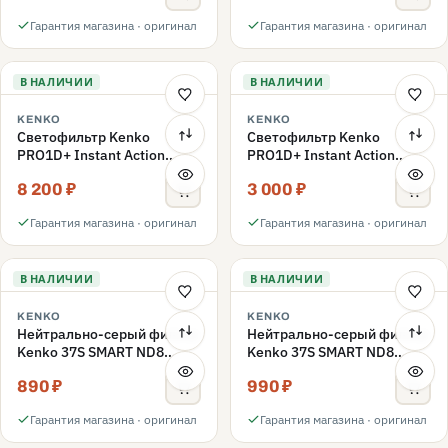
Гарантия магазина · оригинал
Гарантия магазина · оригинал
В НАЛИЧИИ
В НАЛИЧИИ
KENKO
KENKO
Светофильтр Kenko
Светофильтр Kenko
PRO1D+ Instant Action
PRO1D+ Instant Action
Variable NDX3-450+C-PLS
Variable NDX3-450+C-PL
8 200 ₽
3 000 ₽
переменной плотности
поляризационный 49mm
49mm
Гарантия магазина · оригинал
Гарантия магазина · оригинал
В НАЛИЧИИ
В НАЛИЧИИ
KENKO
KENKO
Нейтрально-серый фильтр
Нейтрально-серый фильтр
Kenko 37S SMART ND8
Kenko 37S SMART ND8
40.5mm
37mm
890 ₽
990 ₽
Гарантия магазина · оригинал
Гарантия магазина · оригинал