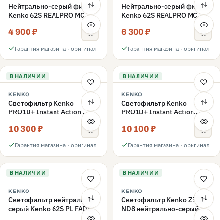
Нейтрально-серый фильтр
Нейтрально-серый фильтр
Kenko 62S REALPRO MC
Kenko 62S REALPRO MC
ND16 62mm
ND1000 62mm
4 900 ₽
6 300 ₽
Гарантия магазина · оригинал
Гарантия магазина · оригинал
В НАЛИЧИИ
В НАЛИЧИИ
KENKO
KENKO
Светофильтр Kenko
Светофильтр Kenko
PRO1D+ Instant Action
PRO1D+ Instant Action
Variable NDX3-450+C-PLS
Variable NDX3-450+C-PL
10 300 ₽
10 100 ₽
переменной плотности
переменной плотности
62mm
62mm
Гарантия магазина · оригинал
Гарантия магазина · оригинал
В НАЛИЧИИ
В НАЛИЧИИ
KENKO
KENKO
Светофильтр нейтрально-
Светофильтр Kenko ZETA
серый Kenko 62S PL FADER
ND8 нейтрально-серый
с переменной плотностью
58mm