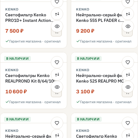
KENKO
KENKO
Светофильтр Kenko
Нейтрально-серый фильтр
PRO1D+ Instant Action
Kenko 55S PL FADER с
Variable NDX3-450+C-PLS
переменной плотностью
7 500 ₽
9 200 ₽
переменной плотности
ND3-ND400 55mm
55mm
Гарантия магазина · оригинал
Гарантия магазина · оригинал
В НАЛИЧИИ
В НАЛИЧИИ
KENKO
KENKO
Светофильтры Kenko
Нейтрально-серый фильтр
REALPROND Kit 8/64/1000
Kenko 52S REALPRO MC
комплект 52mm
ND16 52mm
10 600 ₽
3 100 ₽
Гарантия магазина · оригинал
Гарантия магазина · оригинал
В НАЛИЧИИ
В НАЛИЧИИ
KENKO
KENKO
Нейтрально-серый фильтр
Светофильтр Kenko