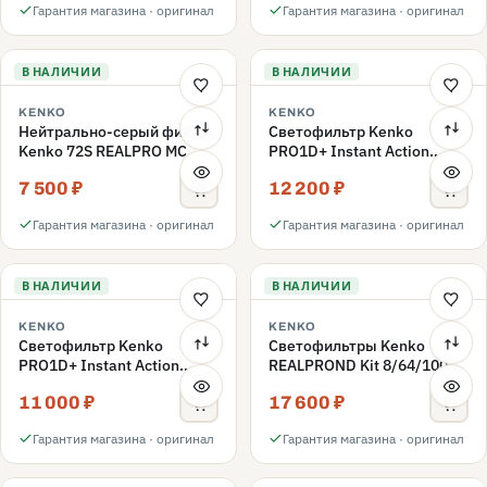
Гарантия магазина · оригинал
Гарантия магазина · оригинал
В НАЛИЧИИ
В НАЛИЧИИ
KENKO
KENKO
Нейтрально-серый фильтр
Светофильтр Kenko
Kenko 72S REALPRO MC
PRO1D+ Instant Action
ND1000 72mm
Variable NDX3-450+C-PLS
7 500 ₽
12 200 ₽
переменной плотности
72mm
Гарантия магазина · оригинал
Гарантия магазина · оригинал
В НАЛИЧИИ
В НАЛИЧИИ
KENKO
KENKO
Светофильтр Kenko
Светофильтры Kenko
PRO1D+ Instant Action
REALPROND Kit 8/64/1000
Variable NDX3-450+C-PL
комплект 67mm
11 000 ₽
17 600 ₽
переменной плотности
72mm
Гарантия магазина · оригинал
Гарантия магазина · оригинал