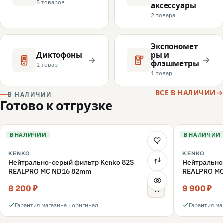
5 товаров
аксессуары
2 товара
Экспономет
Диктофоны
ры и
флэшметры
1 товар
1 товар
ВСЕ В НАЛИЧИИ
В НАЛИЧИИ
Готово к отгрузке
В НАЛИЧИИ
В НАЛИЧИИ
KENKO
KENKO
Нейтрально-серый фильтр Kenko 82S
Нейтрально
REALPRO MC ND16 82mm
REALPRO M
8 200 ₽
9 900 ₽
Гарантия магазина · оригинал
Гарантия ма