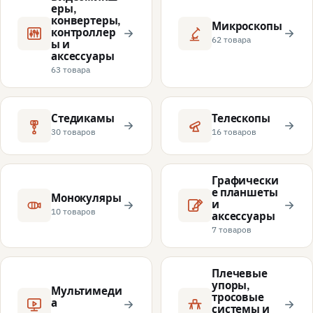
еры,
конвертеры,
Микроскопы
контроллер
62 товара
ы и
аксессуары
63 товара
Стедикамы
Телескопы
30 товаров
16 товаров
Графически
е планшеты
Монокуляры
и
10 товаров
аксессуары
7 товаров
Плечевые
упоры,
Мультимеди
тросовые
а
системы и