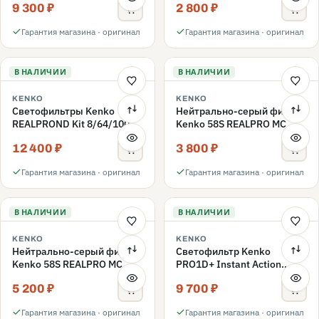
9 300 ₽
2 800 ₽
ND3-ND400 62mm
Гарантия магазина · оригинал
Гарантия магазина · оригинал
В НАЛИЧИИ
В НАЛИЧИИ
KENKO
KENKO
Светофильтры Kenko
Нейтрально-серый фильтр
REALPROND Kit 8/64/1000
Kenko 58S REALPRO MC
комплект 58mm
ND16 58mm
12 400 ₽
3 800 ₽
Гарантия магазина · оригинал
Гарантия магазина · оригинал
В НАЛИЧИИ
В НАЛИЧИИ
KENKO
KENKO
Нейтрально-серый фильтр
Светофильтр Kenko
Kenko 58S REALPRO MC
PRO1D+ Instant Action
ND1000 58mm
Variable NDX3-450+C-PLS
5 200 ₽
9 700 ₽
переменной плотности
58mm
Гарантия магазина · оригинал
Гарантия магазина · оригинал