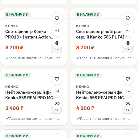
В НАЛИЧИИ
В НАЛИЧИИ
KENKO
KENKO
Светофильтр Kenko
Светофильтр нейтрально-
PRO1D+ Instant Action
серый Kenko 58S PL FADER
Variable NDX3-450+C-PL
с переменной плотностью
8 700 ₽
8 700 ₽
переменной плотности
ND3-ND400 58mm
58mm
Гарантия магазина · оригинал
Гарантия магазина · оригинал
В НАЛИЧИИ
В НАЛИЧИИ
KENKO
KENKO
Нейтрально-серый фильтр
Нейтрально-серый фильтр
Kenko 55S REALPRO MC
Kenko 55S REALPRO MC
ND16 55mm
ND1000 55mm
3 400 ₽
4 200 ₽
Гарантия магазина · оригинал
Гарантия магазина · оригинал
В НАЛИЧИИ
В НАЛИЧИИ