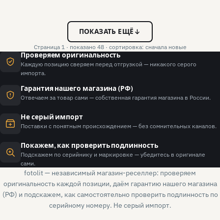
ПОКАЗАТЬ ЕЩЁ
Страница 1 · показано 48 · сортировка: сначала новые
Проверяем оригинальность
Каждую позицию сверяем перед отгрузкой — никакого серого
импорта.
Гарантия нашего магазина (РФ)
Отвечаем за товар сами — собственная гарантия магазина в России.
Не серый импорт
Поставки с понятным происхождением — без сомнительных каналов.
Покажем, как проверить подлинность
Подскажем по серийнику и маркировке — убедитесь в оригинале
сами.
fotolit — независимый магазин-реселлер: проверяем
оригинальность каждой позиции, даём гарантию нашего магазина
(РФ) и подскажем, как самостоятельно проверить подлинность по
серийному номеру. Не серый импорт.