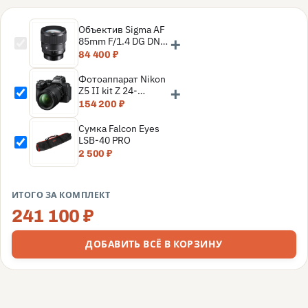
Объектив Sigma AF
+
85mm F/1.4 DG DN
Art L-mount
84 400 ₽
Фотоаппарат Nikon
+
Z5 II kit Z 24-
200mm f/4-6.3 VR,
154 200 ₽
Черный
Сумка Falcon Eyes
LSB-40 PRO
2 500 ₽
ИТОГО ЗА КОМПЛЕКТ
241 100 ₽
ДОБАВИТЬ ВСЁ В КОРЗИНУ