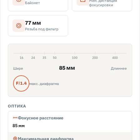
Мин. дистанция
Байонет
фокусировки
77 мм
Резьба под фильтр
16
24
35
50
100
200
400
85 мм
Шире
Длиннее
макс. диафрагма
F/1.4
ОПТИКА
Фокусное расстояние
85 мм
Максимальная диафрагма