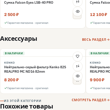
Сумка Falcon Eyes LSB-40 PRO
Сумка Falco
2 500 ₽
12 100 ₽
Гарантия магазина · оригинал
Гарантия ма
Аксессуары
ВЕСЬ РАЗДЕЛ
В НАЛИЧИИ
В НАЛИЧИИ
KENKO
KENKO
Нейтрально-серый фильтр Kenko 82S
Нейтрально
REALPRO MC ND16 82mm
REALPRO M
8 200 ₽
9 900 ₽
Гарантия магазина · оригинал
Гарантия ма
СМОТРЕТЬ РАЗДЕЛ
ИЗ ЭТОЙ КАТЕГОРИИ
Похожие товары