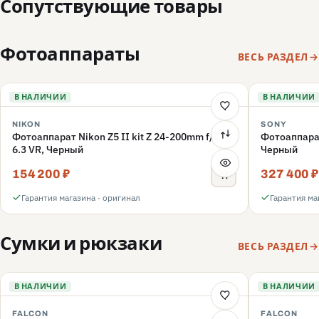
Сопутствующие товары
Фотоаппараты
ВЕСЬ РАЗДЕЛ
В НАЛИЧИИ
В НАЛИЧИИ
NIKON
SONY
Фотоаппарат Nikon Z5 II kit Z 24-200mm f/4-
Фотоаппара
6.3 VR, Черный
Черный
154 200 ₽
327 400 ₽
Гарантия магазина · оригинал
Гарантия ма
Сумки и рюкзаки
ВЕСЬ РАЗДЕЛ
В НАЛИЧИИ
В НАЛИЧИИ
FALCON
FALCON