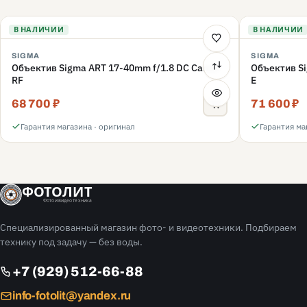
В НАЛИЧИИ
В НАЛИЧИИ
SIGMA
SIGMA
Объектив Sigma ART 17-40mm f/1.8 DC Canon
Объектив Si
RF
E
68 700 ₽
71 600 ₽
Гарантия магазина · оригинал
Гарантия ма
ФОТОЛИТ
Фото и видео техника
Специализированный магазин фото- и видеотехники. Подбираем
технику под задачу — без воды.
+7 (929) 512-66-88
info-fotolit@yandex.ru