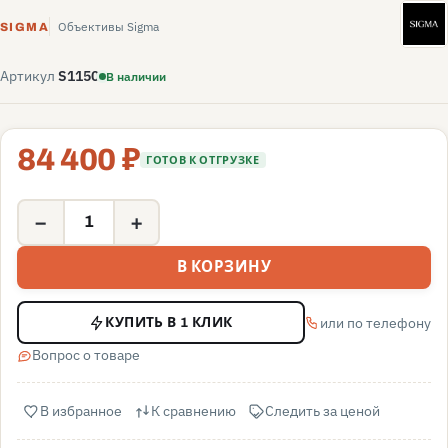
S
Объективы Sigma
SIGMA
Артикул
S1150
В наличии
84 400 ₽
ГОТОВ К ОТГРУЗКЕ
−
+
В КОРЗИНУ
или по телефону
КУПИТЬ В 1 КЛИК
Вопрос о товаре
В избранное
К сравнению
Следить за ценой