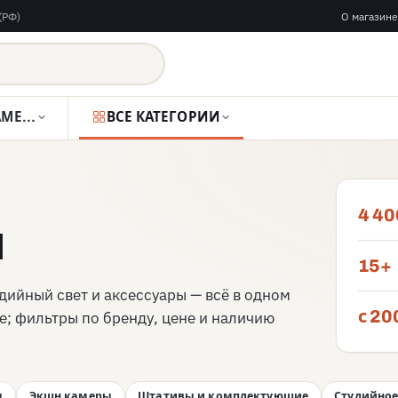
(РФ)
О магазине
ВИДЕОКАМЕРЫ
ВСЕ КАТЕГОРИИ
4 40
и
15+
дийный свет и аксессуары — всё в одном
с 20
е; фильтры по бренду, цене и наличию
ы
Экшн камеры
Штативы и комплектующие
Студийное