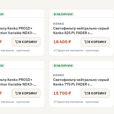
ИИ
В НАЛИЧИИ
KENKO
льтр Kenko PRO1D+
Светофильтр нейтрально-серый
ction Variable NDX3-
Kenko 82S PL FADER с
 переменной плотности
переменной плотностью ND3-
₽
18 400 ₽
ND400 82mm
В КОРЗИНУ
В КОРЗИНУ
 магазина · оригинал
Гарантия магазина · оригинал
ИИ
В НАЛИЧИИ
KENKO
льтр Kenko PRO1D+
Светофильтр нейтрально-серый
ction Variable NDX3-
Kenko 77S PL FADER с
 переменной плотности
переменной плотностью ND3-
₽
15 700 ₽
ND400 77mm
В КОРЗИНУ
В КОРЗИНУ
 магазина · оригинал
Гарантия магазина · оригинал