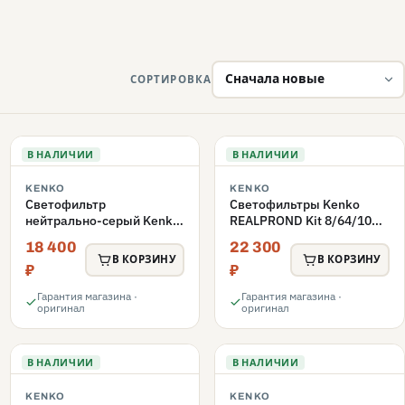
СОРТИРОВКА
В НАЛИЧИИ
В НАЛИЧИИ
KENKO
KENKO
Светофильтр
Светофильтры Kenko
нейтрально-серый Kenko
REALPROND Kit 8/64/1000
82S PL FADER с
комплект 77mm
18 400
22 300
переменной плотностью
В КОРЗИНУ
В КОРЗИНУ
ND3-ND400 82mm
₽
₽
Гарантия магазина ·
Гарантия магазина ·
оригинал
оригинал
В НАЛИЧИИ
В НАЛИЧИИ
KENKO
KENKO