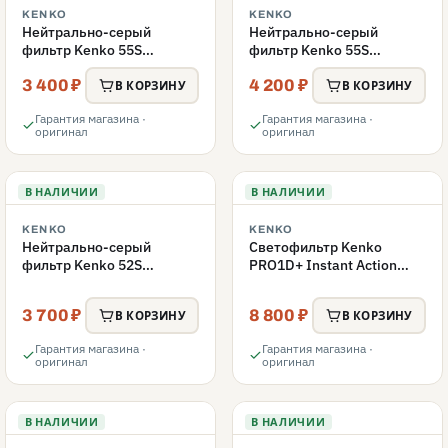
KENKO
KENKO
Нейтрально-серый
Нейтрально-серый
фильтр Kenko 55S
фильтр Kenko 55S
REALPRO MC ND16 55mm
REALPRO MC ND1000
3 400 ₽
4 200 ₽
55mm
В КОРЗИНУ
В КОРЗИНУ
Гарантия магазина ·
Гарантия магазина ·
оригинал
оригинал
В НАЛИЧИИ
В НАЛИЧИИ
KENKO
KENKO
Нейтрально-серый
Светофильтр Kenko
фильтр Kenko 52S
PRO1D+ Instant Action
REALPRO MC ND1000
Variable NDX3-450+C-PLS
52mm
переменной плотности
3 700 ₽
8 800 ₽
В КОРЗИНУ
В КОРЗИНУ
52mm
Гарантия магазина ·
Гарантия магазина ·
оригинал
оригинал
В НАЛИЧИИ
В НАЛИЧИИ