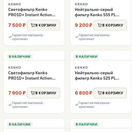
KENKO
KENKO
Светофильтр Kenko
Нейтрально-серый
PRO1D+ Instant Action
фильтр Kenko 55S PL
Variable NDX3-450+C-PLS
FADER с переменной
7 500 ₽
9 200 ₽
переменной плотности
плотностью ND3-ND400
В КОРЗИНУ
В КОРЗИНУ
55mm
55mm
Гарантия магазина ·
Гарантия магазина ·
оригинал
оригинал
В НАЛИЧИИ
В НАЛИЧИИ
KENKO
KENKO
Светофильтр Kenko
Нейтрально-серый
PRO1D+ Instant Action
фильтр Kenko 52S PL
Variable NDX3-450+C-PL
FADER с переменной
переменной плотности
плотностью ND3-ND400
7 900 ₽
6 800 ₽
В КОРЗИНУ
В КОРЗИНУ
52mm
52mm
Гарантия магазина ·
Гарантия магазина ·
оригинал
оригинал
В НАЛИЧИИ
В НАЛИЧИИ