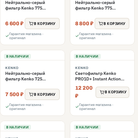
Нейтрально-серый
Нейтрально-серый
фильтр Kenko 77S
фильтр Kenko 77S
REALPRO MC ND16 77mm
REALPRO MC ND1000
77mm
6 600 ₽
8 800 ₽
В КОРЗИНУ
В КОРЗИНУ
Гарантия магазина ·
Гарантия магазина ·
оригинал
оригинал
В НАЛИЧИИ
В НАЛИЧИИ
KENKO
KENKO
Нейтрально-серый
Светофильтр Kenko
фильтр Kenko 72S
PRO1D+ Instant Action
REALPRO MC ND1000
Variable NDX3-450+C-PLS
12 200
72mm
переменной плотности
В КОРЗИНУ
7 500 ₽
В КОРЗИНУ
72mm
₽
Гарантия магазина ·
Гарантия магазина ·
оригинал
оригинал
В НАЛИЧИИ
В НАЛИЧИИ