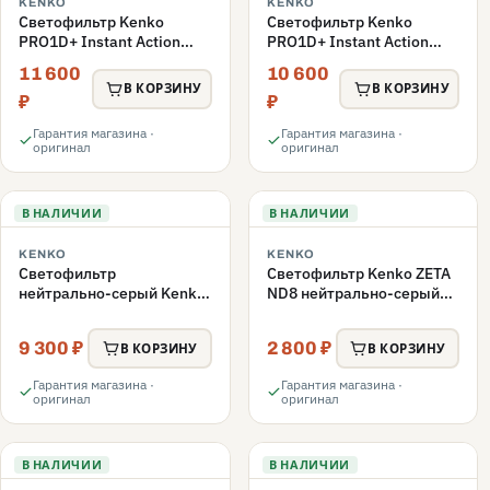
KENKO
KENKO
Светофильтр Kenko
Светофильтр Kenko
PRO1D+ Instant Action
PRO1D+ Instant Action
Variable NDX3-450+C-PLS
Variable NDX3-450+C-PL
11 600
10 600
переменной плотности
переменной плотности
В КОРЗИНУ
В КОРЗИНУ
67mm
67mm
₽
₽
Гарантия магазина ·
Гарантия магазина ·
оригинал
оригинал
В НАЛИЧИИ
В НАЛИЧИИ
KENKO
KENKO
Светофильтр
Светофильтр Kenko ZETA
нейтрально-серый Kenko
ND8 нейтрально-серый
62S PL FADER с
58mm
переменной плотностью
9 300 ₽
2 800 ₽
В КОРЗИНУ
В КОРЗИНУ
ND3-ND400 62mm
Гарантия магазина ·
Гарантия магазина ·
оригинал
оригинал
В НАЛИЧИИ
В НАЛИЧИИ