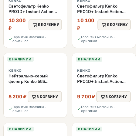
KENKO
KENKO
Светофильтр Kenko
Светофильтр Kenko
PRO1D+ Instant Action
PRO1D+ Instant Action
Variable NDX3-450+C-PLS
Variable NDX3-450+C-PL
10 300
10 100
переменной плотности
переменной плотности
В КОРЗИНУ
В КОРЗИНУ
62mm
62mm
₽
₽
Гарантия магазина ·
Гарантия магазина ·
оригинал
оригинал
В НАЛИЧИИ
В НАЛИЧИИ
KENKO
KENKO
Нейтрально-серый
Светофильтр Kenko
фильтр Kenko 58S
PRO1D+ Instant Action
REALPRO MC ND1000
Variable NDX3-450+C-PLS
58mm
переменной плотности
5 200 ₽
9 700 ₽
В КОРЗИНУ
В КОРЗИНУ
58mm
Гарантия магазина ·
Гарантия магазина ·
оригинал
оригинал
В НАЛИЧИИ
В НАЛИЧИИ