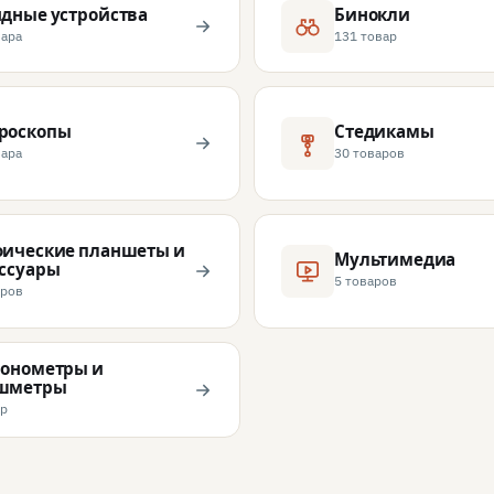
дные устройства
Бинокли
вара
131 товар
роскопы
Стедикамы
вара
30 товаров
фические планшеты и
Мультимедиа
ессуары
5 товаров
аров
понометры и
шметры
ар