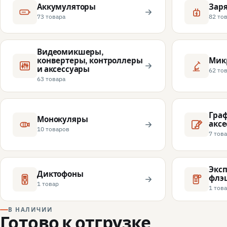
Аккумуляторы
Заря
73 товара
82 то
Видеомикшеры,
конвертеры, контроллеры
Мик
и аксессуары
62 то
63 товара
Гра
Монокуляры
акс
10 товаров
7 тов
Экс
Диктофоны
флэ
1 товар
1 тов
В НАЛИЧИИ
Готово к отгрузке