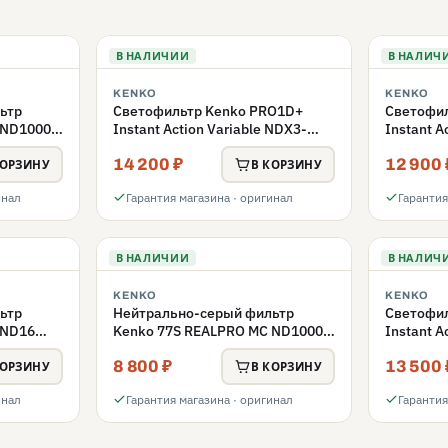
В НАЛИЧИИ
В НАЛИЧ
KENKO
KENKO
ьтр
Светофильтр Kenko PRO1D+
Светофи
 ND1000
Instant Action Variable NDX3-
Instant A
450+C-PLS переменной
450+C-PL
14 200 ₽
12 900 
плотности 82mm
82mm
КОРЗИНУ
В КОРЗИНУ
инал
Гарантия магазина · оригинал
Гарантия
В НАЛИЧИИ
В НАЛИЧ
KENKO
KENKO
ьтр
Нейтрально-серый фильтр
Светофи
 ND16
Kenko 77S REALPRO MC ND1000
Instant A
77mm
450+C-PL
8 800 ₽
13 500 
77mm
КОРЗИНУ
В КОРЗИНУ
инал
Гарантия магазина · оригинал
Гарантия