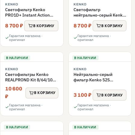
KENKO
KENKO
Светофильтр Kenko
Светофильтр
PRO1D+ Instant Action
нейтрально-серый Kenko
Variable NDX3-450+C-PL
58S PL FADER с
8 700 ₽
8 700 ₽
переменной плотности
переменной плотностью
В КОРЗИНУ
В КОРЗИНУ
58mm
ND3-ND400 58mm
Гарантия магазина ·
Гарантия магазина ·
оригинал
оригинал
В НАЛИЧИИ
В НАЛИЧИИ
KENKO
KENKO
Светофильтры Kenko
Нейтрально-серый
REALPROND Kit 8/64/1000
фильтр Kenko 52S
комплект 52mm
REALPRO MC ND16 52mm
10 600
В КОРЗИНУ
3 100 ₽
В КОРЗИНУ
₽
Гарантия магазина ·
Гарантия магазина ·
оригинал
оригинал
В НАЛИЧИИ
В НАЛИЧИИ