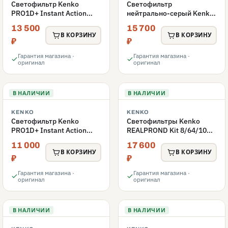
Светофильтр Kenko
Светофильтр
PRO1D+ Instant Action
нейтрально-серый Kenko
Variable NDX3-450+C-PL
77S PL FADER с
13 500
15 700
переменной плотности
переменной плотностью
В КОРЗИНУ
В КОРЗИНУ
77mm
ND3-ND400 77mm
₽
₽
Гарантия магазина ·
Гарантия магазина ·
оригинал
оригинал
В НАЛИЧИИ
В НАЛИЧИИ
KENKO
KENKO
Светофильтр Kenko
Светофильтры Kenko
PRO1D+ Instant Action
REALPROND Kit 8/64/1000
Variable NDX3-450+C-PL
комплект 67mm
11 000
17 600
переменной плотности
В КОРЗИНУ
В КОРЗИНУ
72mm
₽
₽
Гарантия магазина ·
Гарантия магазина ·
оригинал
оригинал
В НАЛИЧИИ
В НАЛИЧИИ