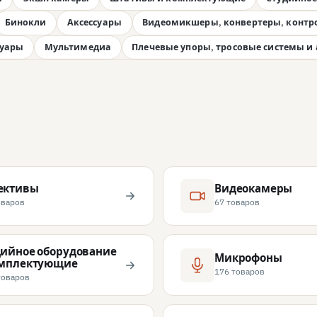
Бинокли
Аксессуары
Видеомикшеры, конвертеры, контро
суары
Мультимедиа
Плечевые упоры, тросовые системы и 
ективы
Видеокамеры
оваров
67 товаров
дийное оборудование
Микрофоны
омплектующие
176 товаров
товаров