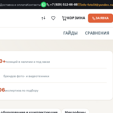
Доставка и оплата
Контакты
info-fotolit@yandex.ru
+7 (929) 512-66-88
КОРЗИНА
ЗАЯВКА
ГАЙДЫ
СРАВНЕНИЯ
0+
позиций в наличии и под заказ
брендов фото- и видеотехники
06
экспертиза по подбору
 оборудование и комплектующие
Микрофоны