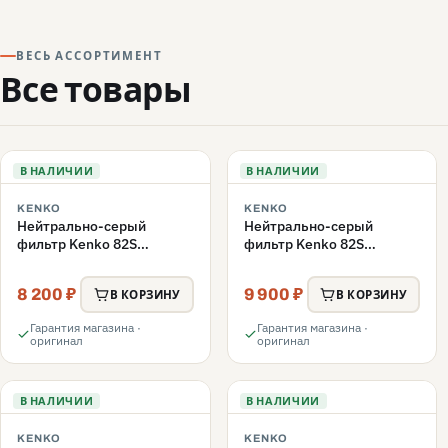
ВЕСЬ АССОРТИМЕНТ
Все товары
В НАЛИЧИИ
В НАЛИЧИИ
KENKO
KENKO
Нейтрально-серый
Нейтрально-серый
фильтр Kenko 82S
фильтр Kenko 82S
REALPRO MC ND16 82mm
REALPRO MC ND1000
82mm
8 200 ₽
9 900 ₽
В КОРЗИНУ
В КОРЗИНУ
Гарантия магазина ·
Гарантия магазина ·
оригинал
оригинал
В НАЛИЧИИ
В НАЛИЧИИ
KENKO
KENKO