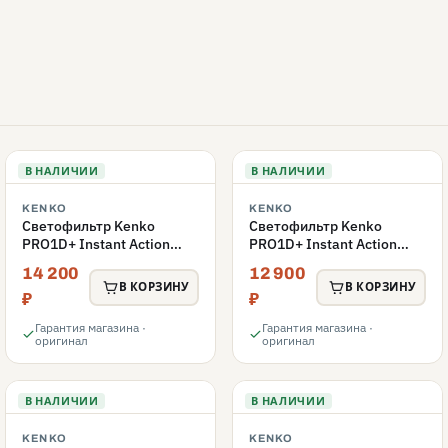
В НАЛИЧИИ
В НАЛИЧИИ
KENKO
KENKO
Светофильтр Kenko
Светофильтр Kenko
PRO1D+ Instant Action
PRO1D+ Instant Action
Variable NDX3-450+C-PLS
Variable NDX3-450+C-PL
14 200
12 900
переменной плотности
переменной плотности
В КОРЗИНУ
В КОРЗИНУ
82mm
82mm
₽
₽
Гарантия магазина ·
Гарантия магазина ·
оригинал
оригинал
В НАЛИЧИИ
В НАЛИЧИИ
KENKO
KENKO