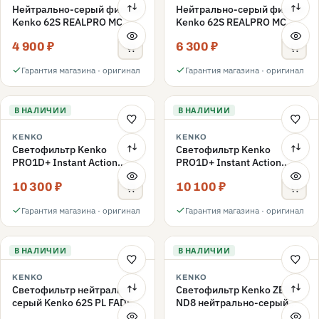
Нейтрально-серый фильтр
Нейтрально-серый фильтр
Kenko 62S REALPRO MC
Kenko 62S REALPRO MC
ND16 62mm
ND1000 62mm
4 900 ₽
6 300 ₽
Гарантия магазина · оригинал
Гарантия магазина · оригинал
В НАЛИЧИИ
В НАЛИЧИИ
KENKO
KENKO
Светофильтр Kenko
Светофильтр Kenko
PRO1D+ Instant Action
PRO1D+ Instant Action
Variable NDX3-450+C-PLS
Variable NDX3-450+C-PL
10 300 ₽
10 100 ₽
переменной плотности
переменной плотности
62mm
62mm
Гарантия магазина · оригинал
Гарантия магазина · оригинал
В НАЛИЧИИ
В НАЛИЧИИ
KENKO
KENKO
Светофильтр нейтрально-
Светофильтр Kenko ZETA
серый Kenko 62S PL FADER
ND8 нейтрально-серый
с переменной плотностью
58mm