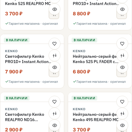
Kenko 52S REALPRO MC
PRO1D+ Instant Action
ND1000 52mm
Variable NDX3-450+C-PLS
3 700 ₽
8 800 ₽
переменной плотности
52mm
Гарантия магазина · оригинал
Гарантия магазина · оригинал
В НАЛИЧИИ
В НАЛИЧИИ
KENKO
KENKO
Светофильтр Kenko
Нейтрально-серый фильтр
PRO1D+ Instant Action
Kenko 52S PL FADER с
Variable NDX3-450+C-PL
переменной плотностью
7 900 ₽
6 800 ₽
переменной плотности
ND3-ND400 52mm
52mm
Гарантия магазина · оригинал
Гарантия магазина · оригинал
В НАЛИЧИИ
В НАЛИЧИИ
KENKO
KENKO
Светофильтр Kenko
Нейтрально-серый фильтр
REALPRO ND16
Kenko 49S REALPRO MC
нейтрально-серый 49mm
ND1000 49mm
2 900 ₽
3 700 ₽