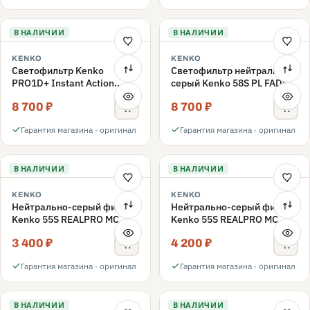
В НАЛИЧИИ
В НАЛИЧИИ
KENKO
KENKO
Светофильтр Kenko
Светофильтр нейтрально-
PRO1D+ Instant Action
серый Kenko 58S PL FADER
Variable NDX3-450+C-PL
с переменной плотностью
8 700 ₽
8 700 ₽
переменной плотности
ND3-ND400 58mm
58mm
Гарантия магазина · оригинал
Гарантия магазина · оригинал
В НАЛИЧИИ
В НАЛИЧИИ
KENKO
KENKO
Нейтрально-серый фильтр
Нейтрально-серый фильтр
Kenko 55S REALPRO MC
Kenko 55S REALPRO MC
ND16 55mm
ND1000 55mm
3 400 ₽
4 200 ₽
Гарантия магазина · оригинал
Гарантия магазина · оригинал
В НАЛИЧИИ
В НАЛИЧИИ