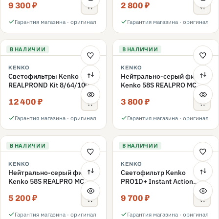
9 300 ₽
2 800 ₽
ND3-ND400 62mm
Гарантия магазина · оригинал
Гарантия магазина · оригинал
В НАЛИЧИИ
В НАЛИЧИИ
KENKO
KENKO
Светофильтры Kenko
Нейтрально-серый фильтр
REALPROND Kit 8/64/1000
Kenko 58S REALPRO MC
комплект 58mm
ND16 58mm
12 400 ₽
3 800 ₽
Гарантия магазина · оригинал
Гарантия магазина · оригинал
В НАЛИЧИИ
В НАЛИЧИИ
KENKO
KENKO
Нейтрально-серый фильтр
Светофильтр Kenko
Kenko 58S REALPRO MC
PRO1D+ Instant Action
ND1000 58mm
Variable NDX3-450+C-PLS
5 200 ₽
9 700 ₽
переменной плотности
58mm
Гарантия магазина · оригинал
Гарантия магазина · оригинал