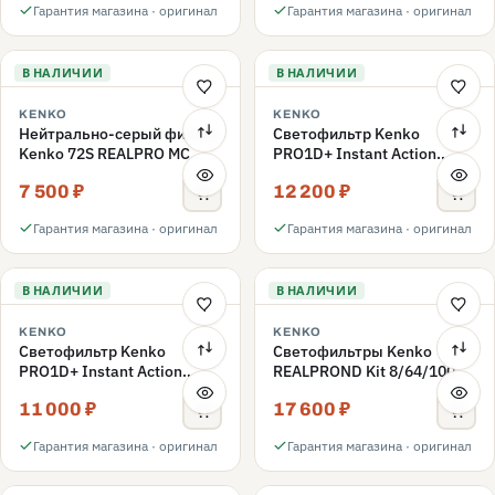
Гарантия магазина · оригинал
Гарантия магазина · оригинал
В НАЛИЧИИ
В НАЛИЧИИ
KENKO
KENKO
Нейтрально-серый фильтр
Светофильтр Kenko
Kenko 72S REALPRO MC
PRO1D+ Instant Action
ND1000 72mm
Variable NDX3-450+C-PLS
7 500 ₽
12 200 ₽
переменной плотности
72mm
Гарантия магазина · оригинал
Гарантия магазина · оригинал
В НАЛИЧИИ
В НАЛИЧИИ
KENKO
KENKO
Светофильтр Kenko
Светофильтры Kenko
PRO1D+ Instant Action
REALPROND Kit 8/64/1000
Variable NDX3-450+C-PL
комплект 67mm
11 000 ₽
17 600 ₽
переменной плотности
72mm
Гарантия магазина · оригинал
Гарантия магазина · оригинал