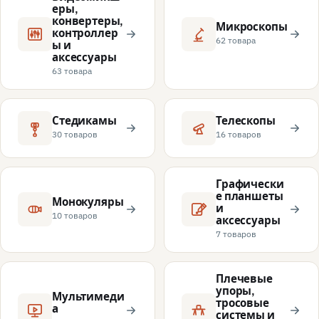
еры,
конвертеры,
Микроскопы
контроллер
62 товара
ы и
аксессуары
63 товара
Стедикамы
Телескопы
30 товаров
16 товаров
Графически
е планшеты
Монокуляры
и
10 товаров
аксессуары
7 товаров
Плечевые
упоры,
Мультимеди
тросовые
а
системы и