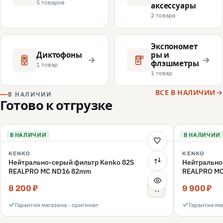
5 товаров
аксессуары
2 товара
Экспономет
Диктофоны
ры и
флэшметры
1 товар
1 товар
ВСЕ В НАЛИЧИИ
В НАЛИЧИИ
Готово к отгрузке
В НАЛИЧИИ
В НАЛИЧИИ
KENKO
KENKO
Нейтрально-серый фильтр Kenko 82S
Нейтрально
REALPRO MC ND16 82mm
REALPRO M
8 200 ₽
9 900 ₽
Гарантия магазина · оригинал
Гарантия ма