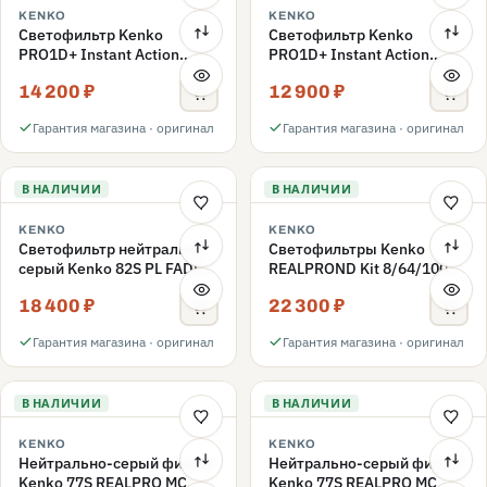
KENKO
KENKO
Светофильтр Kenko
Светофильтр Kenko
PRO1D+ Instant Action
PRO1D+ Instant Action
Variable NDX3-450+C-PLS
Variable NDX3-450+C-PL
14 200 ₽
12 900 ₽
переменной плотности
переменной плотности
82mm
82mm
Гарантия магазина · оригинал
Гарантия магазина · оригинал
В НАЛИЧИИ
В НАЛИЧИИ
KENKO
KENKO
Светофильтр нейтрально-
Светофильтры Kenko
серый Kenko 82S PL FADER
REALPROND Kit 8/64/1000
с переменной плотностью
комплект 77mm
18 400 ₽
22 300 ₽
ND3-ND400 82mm
Гарантия магазина · оригинал
Гарантия магазина · оригинал
В НАЛИЧИИ
В НАЛИЧИИ
KENKO
KENKO
Нейтрально-серый фильтр
Нейтрально-серый фильтр
Kenko 77S REALPRO MC
Kenko 77S REALPRO MC