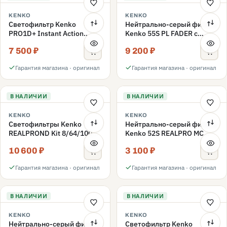
KENKO
KENKO
Светофильтр Kenko
Нейтрально-серый фильтр
PRO1D+ Instant Action
Kenko 55S PL FADER с
Variable NDX3-450+C-PLS
переменной плотностью
7 500 ₽
9 200 ₽
переменной плотности
ND3-ND400 55mm
55mm
Гарантия магазина · оригинал
Гарантия магазина · оригинал
В НАЛИЧИИ
В НАЛИЧИИ
KENKO
KENKO
Светофильтры Kenko
Нейтрально-серый фильтр
REALPROND Kit 8/64/1000
Kenko 52S REALPRO MC
комплект 52mm
ND16 52mm
10 600 ₽
3 100 ₽
Гарантия магазина · оригинал
Гарантия магазина · оригинал
В НАЛИЧИИ
В НАЛИЧИИ
KENKO
KENKO
Нейтрально-серый фильтр
Светофильтр Kenko