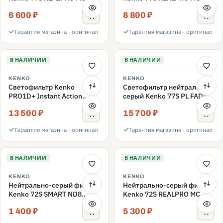
ND16 77mm
ND1000 77mm
6 600 ₽
8 800 ₽
Гарантия магазина · оригинал
Гарантия магазина · оригинал
В НАЛИЧИИ
В НАЛИЧИИ
KENKO
KENKO
Светофильтр Kenko
Светофильтр нейтрально-
PRO1D+ Instant Action
серый Kenko 77S PL FADER
Variable NDX3-450+C-PL
с переменной плотностью
13 500 ₽
15 700 ₽
переменной плотности
ND3-ND400 77mm
77mm
Гарантия магазина · оригинал
Гарантия магазина · оригинал
В НАЛИЧИИ
В НАЛИЧИИ
KENKO
KENKO
Нейтрально-серый фильтр
Нейтрально-серый фильтр
Kenko 72S SMART ND8
Kenko 72S REALPRO MC
72mm
ND16 72mm
1 400 ₽
5 300 ₽