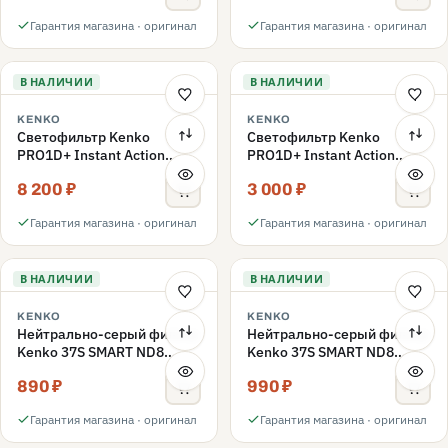
Гарантия магазина · оригинал
Гарантия магазина · оригинал
В НАЛИЧИИ
В НАЛИЧИИ
KENKO
KENKO
Светофильтр Kenko
Светофильтр Kenko
PRO1D+ Instant Action
PRO1D+ Instant Action
Variable NDX3-450+C-PLS
Variable NDX3-450+C-PL
8 200 ₽
3 000 ₽
переменной плотности
поляризационный 49mm
49mm
Гарантия магазина · оригинал
Гарантия магазина · оригинал
В НАЛИЧИИ
В НАЛИЧИИ
KENKO
KENKO
Нейтрально-серый фильтр
Нейтрально-серый фильтр
Kenko 37S SMART ND8
Kenko 37S SMART ND8
40.5mm
37mm
890 ₽
990 ₽
Гарантия магазина · оригинал
Гарантия магазина · оригинал