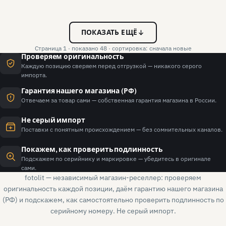
ПОКАЗАТЬ ЕЩЁ
Страница 1 · показано 48 · сортировка: сначала новые
Проверяем оригинальность
Каждую позицию сверяем перед отгрузкой — никакого серого
импорта.
Гарантия нашего магазина (РФ)
Отвечаем за товар сами — собственная гарантия магазина в России.
Не серый импорт
Поставки с понятным происхождением — без сомнительных каналов.
Покажем, как проверить подлинность
Подскажем по серийнику и маркировке — убедитесь в оригинале
сами.
fotolit — независимый магазин-реселлер: проверяем
оригинальность каждой позиции, даём гарантию нашего магазина
(РФ) и подскажем, как самостоятельно проверить подлинность по
серийному номеру. Не серый импорт.