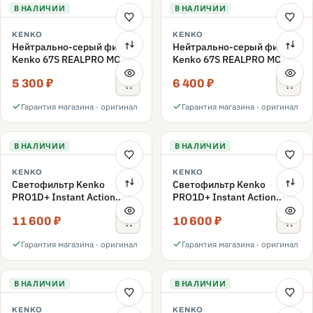
В НАЛИЧИИ
В НАЛИЧИИ
KENKO
KENKO
Нейтрально-серый фильтр
Нейтрально-серый фильтр
Kenko 67S REALPRO MC
Kenko 67S REALPRO MC
ND16 67mm
ND1000 67mm
5 300 ₽
6 400 ₽
Гарантия магазина · оригинал
Гарантия магазина · оригинал
В НАЛИЧИИ
В НАЛИЧИИ
KENKO
KENKO
Светофильтр Kenko
Светофильтр Kenko
PRO1D+ Instant Action
PRO1D+ Instant Action
Variable NDX3-450+C-PLS
Variable NDX3-450+C-PL
11 600 ₽
10 600 ₽
переменной плотности
переменной плотности
67mm
67mm
Гарантия магазина · оригинал
Гарантия магазина · оригинал
В НАЛИЧИИ
В НАЛИЧИИ
KENKO
KENKO