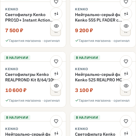
KENKO
KENKO
Светофильтр Kenko
Нейтрально-серый фильтр
PRO1D+ Instant Action
Kenko 55S PL FADER с
Variable NDX3-450+C-PLS
переменной плотностью
7 500 ₽
9 200 ₽
переменной плотности
ND3-ND400 55mm
55mm
Гарантия магазина · оригинал
Гарантия магазина · оригинал
В НАЛИЧИИ
В НАЛИЧИИ
KENKO
KENKO
Светофильтры Kenko
Нейтрально-серый фильтр
REALPROND Kit 8/64/1000
Kenko 52S REALPRO MC
комплект 52mm
ND16 52mm
10 600 ₽
3 100 ₽
Гарантия магазина · оригинал
Гарантия магазина · оригинал
В НАЛИЧИИ
В НАЛИЧИИ
KENKO
KENKO
Нейтрально-серый фильтр
Светофильтр Kenko