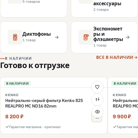
5 товаров
аксессуары
2 товара
Экспономет
Диктофоны
ры и
флэшметры
1 товар
1 товар
ВСЕ В НАЛИЧИИ
В НАЛИЧИИ
Готово к отгрузке
В НАЛИЧИИ
В НАЛИЧИИ
KENKO
KENKO
Нейтрально-серый фильтр Kenko 82S
Нейтрально
REALPRO MC ND16 82mm
REALPRO M
8 200 ₽
9 900 ₽
Гарантия магазина · оригинал
Гарантия ма