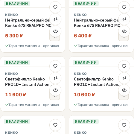
В НАЛИЧИИ
В НАЛИЧИИ
KENKO
KENKO
Нейтрально-серый фильтр
Нейтрально-серый фильтр
Kenko 67S REALPRO MC
Kenko 67S REALPRO MC
ND16 67mm
ND1000 67mm
5 300 ₽
6 400 ₽
Гарантия магазина · оригинал
Гарантия магазина · оригинал
В НАЛИЧИИ
В НАЛИЧИИ
KENKO
KENKO
Светофильтр Kenko
Светофильтр Kenko
PRO1D+ Instant Action
PRO1D+ Instant Action
Variable NDX3-450+C-PLS
Variable NDX3-450+C-PL
11 600 ₽
10 600 ₽
переменной плотности
переменной плотности
67mm
67mm
Гарантия магазина · оригинал
Гарантия магазина · оригинал
В НАЛИЧИИ
В НАЛИЧИИ
KENKO
KENKO