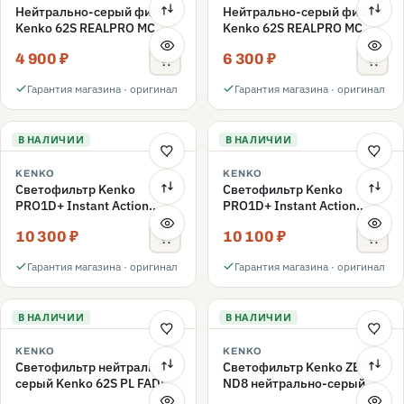
Нейтрально-серый фильтр
Нейтрально-серый фильтр
Kenko 62S REALPRO MC
Kenko 62S REALPRO MC
ND16 62mm
ND1000 62mm
4 900 ₽
6 300 ₽
Гарантия магазина · оригинал
Гарантия магазина · оригинал
В НАЛИЧИИ
В НАЛИЧИИ
KENKO
KENKO
Светофильтр Kenko
Светофильтр Kenko
PRO1D+ Instant Action
PRO1D+ Instant Action
Variable NDX3-450+C-PLS
Variable NDX3-450+C-PL
10 300 ₽
10 100 ₽
переменной плотности
переменной плотности
62mm
62mm
Гарантия магазина · оригинал
Гарантия магазина · оригинал
В НАЛИЧИИ
В НАЛИЧИИ
KENKO
KENKO
Светофильтр нейтрально-
Светофильтр Kenko ZETA
серый Kenko 62S PL FADER
ND8 нейтрально-серый
с переменной плотностью
58mm