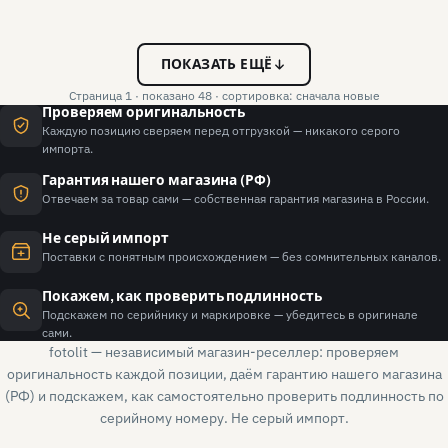
ПОКАЗАТЬ ЕЩЁ
Страница 1 · показано 48 · сортировка: сначала новые
Проверяем оригинальность
Каждую позицию сверяем перед отгрузкой — никакого серого
импорта.
Гарантия нашего магазина (РФ)
Отвечаем за товар сами — собственная гарантия магазина в России.
Не серый импорт
Поставки с понятным происхождением — без сомнительных каналов.
Покажем, как проверить подлинность
Подскажем по серийнику и маркировке — убедитесь в оригинале
сами.
fotolit — независимый магазин-реселлер: проверяем
оригинальность каждой позиции, даём гарантию нашего магазина
(РФ) и подскажем, как самостоятельно проверить подлинность по
серийному номеру. Не серый импорт.