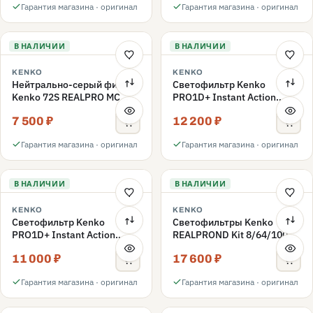
Гарантия магазина · оригинал
Гарантия магазина · оригинал
В НАЛИЧИИ
В НАЛИЧИИ
KENKO
KENKO
Нейтрально-серый фильтр
Светофильтр Kenko
Kenko 72S REALPRO MC
PRO1D+ Instant Action
ND1000 72mm
Variable NDX3-450+C-PLS
7 500 ₽
12 200 ₽
переменной плотности
72mm
Гарантия магазина · оригинал
Гарантия магазина · оригинал
В НАЛИЧИИ
В НАЛИЧИИ
KENKO
KENKO
Светофильтр Kenko
Светофильтры Kenko
PRO1D+ Instant Action
REALPROND Kit 8/64/1000
Variable NDX3-450+C-PL
комплект 67mm
11 000 ₽
17 600 ₽
переменной плотности
72mm
Гарантия магазина · оригинал
Гарантия магазина · оригинал