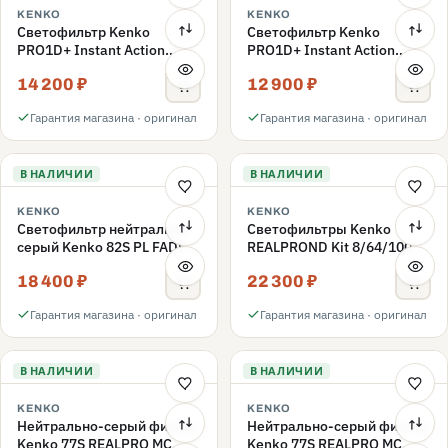
KENKO
KENKO
Светофильтр Kenko
Светофильтр Kenko
PRO1D+ Instant Action
PRO1D+ Instant Action
Variable NDX3-450+C-PLS
Variable NDX3-450+C-PL
14 200 ₽
12 900 ₽
переменной плотности
переменной плотности
82mm
82mm
Гарантия магазина · оригинал
Гарантия магазина · оригинал
В НАЛИЧИИ
В НАЛИЧИИ
KENKO
KENKO
Светофильтр нейтрально-
Светофильтры Kenko
серый Kenko 82S PL FADER
REALPROND Kit 8/64/1000
с переменной плотностью
комплект 77mm
18 400 ₽
22 300 ₽
ND3-ND400 82mm
Гарантия магазина · оригинал
Гарантия магазина · оригинал
В НАЛИЧИИ
В НАЛИЧИИ
KENKO
KENKO
Нейтрально-серый фильтр
Нейтрально-серый фильтр
Kenko 77S REALPRO MC
Kenko 77S REALPRO MC