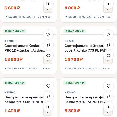
ND16 77mm
ND1000 77mm
6 600 ₽
8 800 ₽
Гарантия магазина · оригинал
Гарантия магазина · оригинал
В НАЛИЧИИ
В НАЛИЧИИ
KENKO
KENKO
Светофильтр Kenko
Светофильтр нейтрально-
PRO1D+ Instant Action
серый Kenko 77S PL FADER
Variable NDX3-450+C-PL
с переменной плотностью
13 500 ₽
15 700 ₽
переменной плотности
ND3-ND400 77mm
77mm
Гарантия магазина · оригинал
Гарантия магазина · оригинал
В НАЛИЧИИ
В НАЛИЧИИ
KENKO
KENKO
Нейтрально-серый фильтр
Нейтрально-серый фильтр
Kenko 72S SMART ND8
Kenko 72S REALPRO MC
72mm
ND16 72mm
1 400 ₽
5 300 ₽