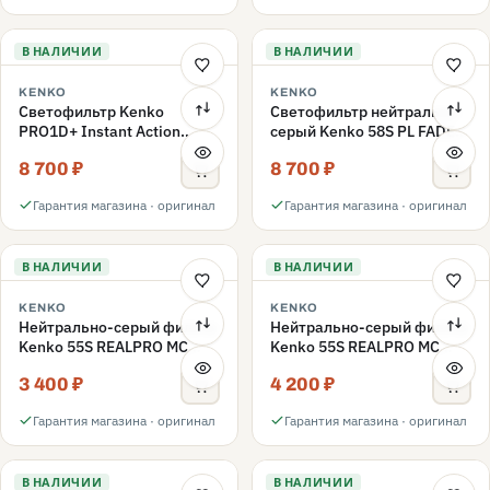
В НАЛИЧИИ
В НАЛИЧИИ
KENKO
KENKO
Светофильтр Kenko
Светофильтр нейтрально-
PRO1D+ Instant Action
серый Kenko 58S PL FADER
Variable NDX3-450+C-PL
с переменной плотностью
8 700 ₽
8 700 ₽
переменной плотности
ND3-ND400 58mm
58mm
Гарантия магазина · оригинал
Гарантия магазина · оригинал
В НАЛИЧИИ
В НАЛИЧИИ
KENKO
KENKO
Нейтрально-серый фильтр
Нейтрально-серый фильтр
Kenko 55S REALPRO MC
Kenko 55S REALPRO MC
ND16 55mm
ND1000 55mm
3 400 ₽
4 200 ₽
Гарантия магазина · оригинал
Гарантия магазина · оригинал
В НАЛИЧИИ
В НАЛИЧИИ