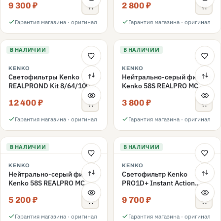
9 300 ₽
2 800 ₽
ND3-ND400 62mm
Гарантия магазина · оригинал
Гарантия магазина · оригинал
В НАЛИЧИИ
В НАЛИЧИИ
KENKO
KENKO
Светофильтры Kenko
Нейтрально-серый фильтр
REALPROND Kit 8/64/1000
Kenko 58S REALPRO MC
комплект 58mm
ND16 58mm
12 400 ₽
3 800 ₽
Гарантия магазина · оригинал
Гарантия магазина · оригинал
В НАЛИЧИИ
В НАЛИЧИИ
KENKO
KENKO
Нейтрально-серый фильтр
Светофильтр Kenko
Kenko 58S REALPRO MC
PRO1D+ Instant Action
ND1000 58mm
Variable NDX3-450+C-PLS
5 200 ₽
9 700 ₽
переменной плотности
58mm
Гарантия магазина · оригинал
Гарантия магазина · оригинал