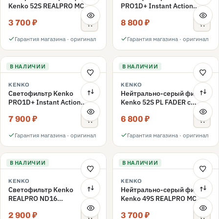
Kenko 52S REALPRO MC
PRO1D+ Instant Action
ND1000 52mm
Variable NDX3-450+C-PLS
3 700 ₽
8 800 ₽
переменной плотности
52mm
Гарантия магазина · оригинал
Гарантия магазина · оригинал
В НАЛИЧИИ
В НАЛИЧИИ
KENKO
KENKO
Светофильтр Kenko
Нейтрально-серый фильтр
PRO1D+ Instant Action
Kenko 52S PL FADER с
Variable NDX3-450+C-PL
переменной плотностью
7 900 ₽
6 800 ₽
переменной плотности
ND3-ND400 52mm
52mm
Гарантия магазина · оригинал
Гарантия магазина · оригинал
В НАЛИЧИИ
В НАЛИЧИИ
KENKO
KENKO
Светофильтр Kenko
Нейтрально-серый фильтр
REALPRO ND16
Kenko 49S REALPRO MC
нейтрально-серый 49mm
ND1000 49mm
2 900 ₽
3 700 ₽