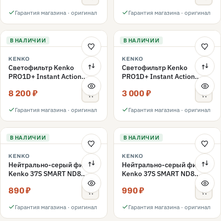
Гарантия магазина · оригинал
Гарантия магазина · оригинал
В НАЛИЧИИ
В НАЛИЧИИ
KENKO
KENKO
Светофильтр Kenko
Светофильтр Kenko
PRO1D+ Instant Action
PRO1D+ Instant Action
Variable NDX3-450+C-PLS
Variable NDX3-450+C-PL
8 200 ₽
3 000 ₽
переменной плотности
поляризационный 49mm
49mm
Гарантия магазина · оригинал
Гарантия магазина · оригинал
В НАЛИЧИИ
В НАЛИЧИИ
KENKO
KENKO
Нейтрально-серый фильтр
Нейтрально-серый фильтр
Kenko 37S SMART ND8
Kenko 37S SMART ND8
40.5mm
37mm
890 ₽
990 ₽
Гарантия магазина · оригинал
Гарантия магазина · оригинал