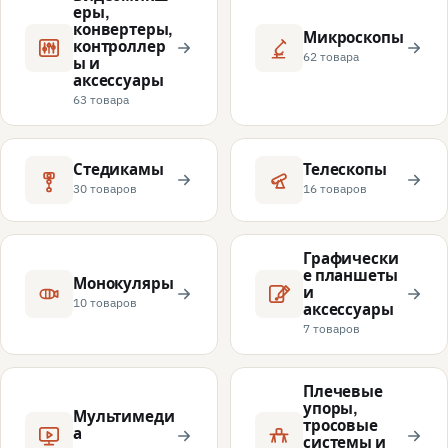
еры,
конвертеры,
Микроскопы
контроллер
62 товара
ы и
аксессуары
63 товара
Стедикамы
Телескопы
30 товаров
16 товаров
Графически
е планшеты
Монокуляры
и
10 товаров
аксессуары
7 товаров
Плечевые
упоры,
Мультимеди
тросовые
а
системы и