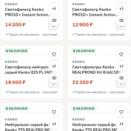
KENKO
KENKO
Светофильтр Kenko
Светофильтр Kenko
PRO1D+ Instant Action
PRO1D+ Instant Action
Variable NDX3-450+C-PLS
Variable NDX3-450+C-PL
14 200 ₽
12 900 ₽
переменной плотности
переменной плотности
82mm
82mm
Гарантия магазина · оригинал
Гарантия магазина · оригинал
В НАЛИЧИИ
В НАЛИЧИИ
KENKO
KENKO
Светофильтр нейтрально-
Светофильтры Kenko
серый Kenko 82S PL FADER
REALPROND Kit 8/64/1000
с переменной плотностью
комплект 77mm
18 400 ₽
22 300 ₽
ND3-ND400 82mm
Гарантия магазина · оригинал
Гарантия магазина · оригинал
В НАЛИЧИИ
В НАЛИЧИИ
KENKO
KENKO
Нейтрально-серый фильтр
Нейтрально-серый фильтр
Kenko 77S REALPRO MC
Kenko 77S REALPRO MC