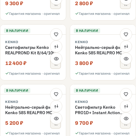
9 300 ₽
2 800 ₽
ND3-ND400 62mm
Гарантия магазина · оригинал
Гарантия магазина · оригинал
В НАЛИЧИИ
В НАЛИЧИИ
KENKO
KENKO
Светофильтры Kenko
Нейтрально-серый фильтр
REALPROND Kit 8/64/1000
Kenko 58S REALPRO MC
комплект 58mm
ND16 58mm
12 400 ₽
3 800 ₽
Гарантия магазина · оригинал
Гарантия магазина · оригинал
В НАЛИЧИИ
В НАЛИЧИИ
KENKO
KENKO
Нейтрально-серый фильтр
Светофильтр Kenko
Kenko 58S REALPRO MC
PRO1D+ Instant Action
ND1000 58mm
Variable NDX3-450+C-PLS
5 200 ₽
9 700 ₽
переменной плотности
58mm
Гарантия магазина · оригинал
Гарантия магазина · оригинал