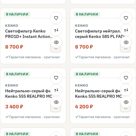
В НАЛИЧИИ
В НАЛИЧИИ
KENKO
KENKO
Светофильтр Kenko
Светофильтр нейтрально-
PRO1D+ Instant Action
серый Kenko 58S PL FADER
Variable NDX3-450+C-PL
с переменной плотностью
8 700 ₽
8 700 ₽
переменной плотности
ND3-ND400 58mm
58mm
Гарантия магазина · оригинал
Гарантия магазина · оригинал
В НАЛИЧИИ
В НАЛИЧИИ
KENKO
KENKO
Нейтрально-серый фильтр
Нейтрально-серый фильтр
Kenko 55S REALPRO MC
Kenko 55S REALPRO MC
ND16 55mm
ND1000 55mm
3 400 ₽
4 200 ₽
Гарантия магазина · оригинал
Гарантия магазина · оригинал
В НАЛИЧИИ
В НАЛИЧИИ