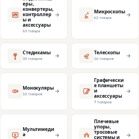
еры,
конвертеры,
Микроскопы
контроллер
62 товара
ы и
аксессуары
63 товара
Стедикамы
Телескопы
30 товаров
16 товаров
Графически
е планшеты
Монокуляры
и
10 товаров
аксессуары
7 товаров
Плечевые
упоры,
Мультимеди
тросовые
а
системы и