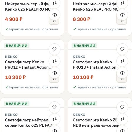
Нейтрально-серый фильтр
Нейтрально-серый фильтр
Kenko 62S REALPRO MC
Kenko 62S REALPRO MC
ND16 62mm
ND1000 62mm
4 900 ₽
6 300 ₽
Гарантия магазина · оригинал
Гарантия магазина · оригинал
В НАЛИЧИИ
В НАЛИЧИИ
KENKO
KENKO
Светофильтр Kenko
Светофильтр Kenko
PRO1D+ Instant Action
PRO1D+ Instant Action
Variable NDX3-450+C-PLS
Variable NDX3-450+C-PL
10 300 ₽
10 100 ₽
переменной плотности
переменной плотности
62mm
62mm
Гарантия магазина · оригинал
Гарантия магазина · оригинал
В НАЛИЧИИ
В НАЛИЧИИ
KENKO
KENKO
Светофильтр нейтрально-
Светофильтр Kenko ZETA
серый Kenko 62S PL FADER
ND8 нейтрально-серый
с переменной плотностью
58mm