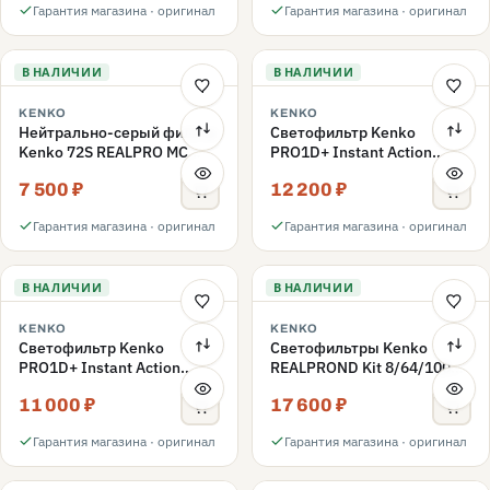
Гарантия магазина · оригинал
Гарантия магазина · оригинал
В НАЛИЧИИ
В НАЛИЧИИ
KENKO
KENKO
Нейтрально-серый фильтр
Светофильтр Kenko
Kenko 72S REALPRO MC
PRO1D+ Instant Action
ND1000 72mm
Variable NDX3-450+C-PLS
7 500 ₽
12 200 ₽
переменной плотности
72mm
Гарантия магазина · оригинал
Гарантия магазина · оригинал
В НАЛИЧИИ
В НАЛИЧИИ
KENKO
KENKO
Светофильтр Kenko
Светофильтры Kenko
PRO1D+ Instant Action
REALPROND Kit 8/64/1000
Variable NDX3-450+C-PL
комплект 67mm
11 000 ₽
17 600 ₽
переменной плотности
72mm
Гарантия магазина · оригинал
Гарантия магазина · оригинал