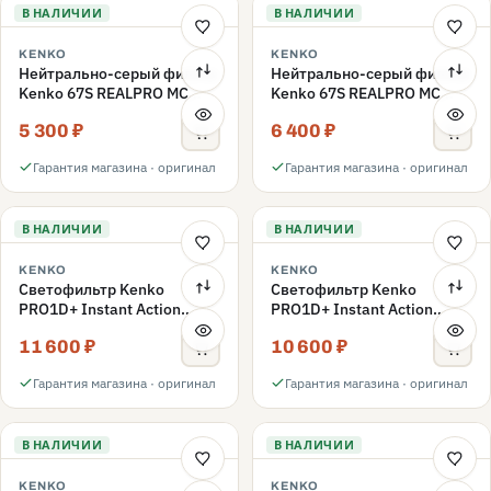
В НАЛИЧИИ
В НАЛИЧИИ
KENKO
KENKO
Нейтрально-серый фильтр
Нейтрально-серый фильтр
Kenko 67S REALPRO MC
Kenko 67S REALPRO MC
ND16 67mm
ND1000 67mm
5 300 ₽
6 400 ₽
Гарантия магазина · оригинал
Гарантия магазина · оригинал
В НАЛИЧИИ
В НАЛИЧИИ
KENKO
KENKO
Светофильтр Kenko
Светофильтр Kenko
PRO1D+ Instant Action
PRO1D+ Instant Action
Variable NDX3-450+C-PLS
Variable NDX3-450+C-PL
11 600 ₽
10 600 ₽
переменной плотности
переменной плотности
67mm
67mm
Гарантия магазина · оригинал
Гарантия магазина · оригинал
В НАЛИЧИИ
В НАЛИЧИИ
KENKO
KENKO