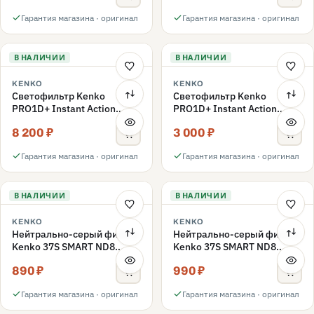
Гарантия магазина · оригинал
Гарантия магазина · оригинал
В НАЛИЧИИ
В НАЛИЧИИ
KENKO
KENKO
Светофильтр Kenko
Светофильтр Kenko
PRO1D+ Instant Action
PRO1D+ Instant Action
Variable NDX3-450+C-PLS
Variable NDX3-450+C-PL
8 200 ₽
3 000 ₽
переменной плотности
поляризационный 49mm
49mm
Гарантия магазина · оригинал
Гарантия магазина · оригинал
В НАЛИЧИИ
В НАЛИЧИИ
KENKO
KENKO
Нейтрально-серый фильтр
Нейтрально-серый фильтр
Kenko 37S SMART ND8
Kenko 37S SMART ND8
40.5mm
37mm
890 ₽
990 ₽
Гарантия магазина · оригинал
Гарантия магазина · оригинал