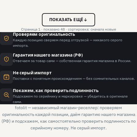
ПОКАЗАТЬ ЕЩЁ
Страница 1 · показано 48 · сортировка: сначала новые
Проверяем оригинальность
Каждую позицию сверяем перед отгрузкой — никакого серого
импорта.
Гарантия нашего магазина (РФ)
Отвечаем за товар сами — собственная гарантия магазина в России.
Не серый импорт
Поставки с понятным происхождением — без сомнительных каналов.
Покажем, как проверить подлинность
Подскажем по серийнику и маркировке — убедитесь в оригинале
сами.
fotolit — независимый магазин-реселлер: проверяем
оригинальность каждой позиции, даём гарантию нашего магазина
(РФ) и подскажем, как самостоятельно проверить подлинность по
серийному номеру. Не серый импорт.