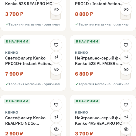
Kenko 52S REALPRO MC
PRO1D+ Instant Action
ND1000 52mm
Variable NDX3-450+C-PLS
3 700 ₽
8 800 ₽
переменной плотности
52mm
Гарантия магазина · оригинал
Гарантия магазина · оригинал
В НАЛИЧИИ
В НАЛИЧИИ
KENKO
KENKO
Светофильтр Kenko
Нейтрально-серый фильтр
PRO1D+ Instant Action
Kenko 52S PL FADER с
Variable NDX3-450+C-PL
переменной плотностью
7 900 ₽
6 800 ₽
переменной плотности
ND3-ND400 52mm
52mm
Гарантия магазина · оригинал
Гарантия магазина · оригинал
В НАЛИЧИИ
В НАЛИЧИИ
KENKO
KENKO
Светофильтр Kenko
Нейтрально-серый фильтр
REALPRO ND16
Kenko 49S REALPRO MC
нейтрально-серый 49mm
ND1000 49mm
2 900 ₽
3 700 ₽