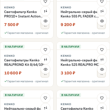
KENKO
KENKO
Светофильтр Kenko
Нейтрально-серый фильтр
PRO1D+ Instant Action
Kenko 55S PL FADER с
Variable NDX3-450+C-PLS
переменной плотностью
7 500 ₽
9 200 ₽
переменной плотности
ND3-ND400 55mm
55mm
Гарантия магазина · оригинал
Гарантия магазина · оригинал
В НАЛИЧИИ
В НАЛИЧИИ
KENKO
KENKO
Светофильтры Kenko
Нейтрально-серый фильтр
REALPROND Kit 8/64/1000
Kenko 52S REALPRO MC
комплект 52mm
ND16 52mm
10 600 ₽
3 100 ₽
Гарантия магазина · оригинал
Гарантия магазина · оригинал
В НАЛИЧИИ
В НАЛИЧИИ
KENKO
KENKO
Нейтрально-серый фильтр
Светофильтр Kenko