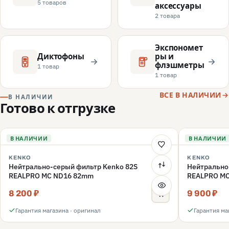
5 товаров
аксессуары
2 товара
Экспономет
Диктофоны
ры и
флэшметры
1 товар
1 товар
ВСЕ В НАЛИЧИИ
В НАЛИЧИИ
Готово к отгрузке
В НАЛИЧИИ
В НАЛИЧИИ
KENKO
KENKO
Нейтрально-серый фильтр Kenko 82S
Нейтрально
REALPRO MC ND16 82mm
REALPRO M
8 200 ₽
9 900 ₽
Гарантия магазина · оригинал
Гарантия ма