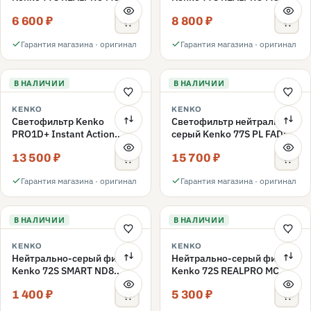
ND16 77mm
ND1000 77mm
6 600 ₽
8 800 ₽
Гарантия магазина · оригинал
Гарантия магазина · оригинал
В НАЛИЧИИ
В НАЛИЧИИ
KENKO
KENKO
Светофильтр Kenko
Светофильтр нейтрально-
PRO1D+ Instant Action
серый Kenko 77S PL FADER
Variable NDX3-450+C-PL
с переменной плотностью
13 500 ₽
15 700 ₽
переменной плотности
ND3-ND400 77mm
77mm
Гарантия магазина · оригинал
Гарантия магазина · оригинал
В НАЛИЧИИ
В НАЛИЧИИ
KENKO
KENKO
Нейтрально-серый фильтр
Нейтрально-серый фильтр
Kenko 72S SMART ND8
Kenko 72S REALPRO MC
72mm
ND16 72mm
1 400 ₽
5 300 ₽