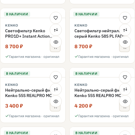
В НАЛИЧИИ
В НАЛИЧИИ
KENKO
KENKO
Светофильтр Kenko
Светофильтр нейтрально-
PRO1D+ Instant Action
серый Kenko 58S PL FADER
Variable NDX3-450+C-PL
с переменной плотностью
8 700 ₽
8 700 ₽
переменной плотности
ND3-ND400 58mm
58mm
Гарантия магазина · оригинал
Гарантия магазина · оригинал
В НАЛИЧИИ
В НАЛИЧИИ
KENKO
KENKO
Нейтрально-серый фильтр
Нейтрально-серый фильтр
Kenko 55S REALPRO MC
Kenko 55S REALPRO MC
ND16 55mm
ND1000 55mm
3 400 ₽
4 200 ₽
Гарантия магазина · оригинал
Гарантия магазина · оригинал
В НАЛИЧИИ
В НАЛИЧИИ