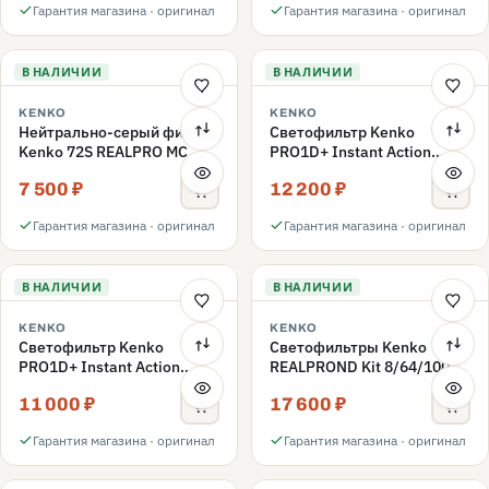
Гарантия магазина · оригинал
Гарантия магазина · оригинал
В НАЛИЧИИ
В НАЛИЧИИ
KENKO
KENKO
Нейтрально-серый фильтр
Светофильтр Kenko
Kenko 72S REALPRO MC
PRO1D+ Instant Action
ND1000 72mm
Variable NDX3-450+C-PLS
7 500 ₽
12 200 ₽
переменной плотности
72mm
Гарантия магазина · оригинал
Гарантия магазина · оригинал
В НАЛИЧИИ
В НАЛИЧИИ
KENKO
KENKO
Светофильтр Kenko
Светофильтры Kenko
PRO1D+ Instant Action
REALPROND Kit 8/64/1000
Variable NDX3-450+C-PL
комплект 67mm
11 000 ₽
17 600 ₽
переменной плотности
72mm
Гарантия магазина · оригинал
Гарантия магазина · оригинал