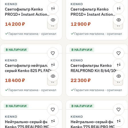
KENKO
KENKO
Светофильтр Kenko
Светофильтр Kenko
PRO1D+ Instant Action
PRO1D+ Instant Action
Variable NDX3-450+C-PLS
Variable NDX3-450+C-PL
14 200 ₽
12 900 ₽
переменной плотности
переменной плотности
82mm
82mm
Гарантия магазина · оригинал
Гарантия магазина · оригинал
В НАЛИЧИИ
В НАЛИЧИИ
KENKO
KENKO
Светофильтр нейтрально-
Светофильтры Kenko
серый Kenko 82S PL FADER
REALPROND Kit 8/64/1000
с переменной плотностью
комплект 77mm
18 400 ₽
22 300 ₽
ND3-ND400 82mm
Гарантия магазина · оригинал
Гарантия магазина · оригинал
В НАЛИЧИИ
В НАЛИЧИИ
KENKO
KENKO
Нейтрально-серый фильтр
Нейтрально-серый фильтр
Kenko 77S REALPRO MC
Kenko 77S REALPRO MC