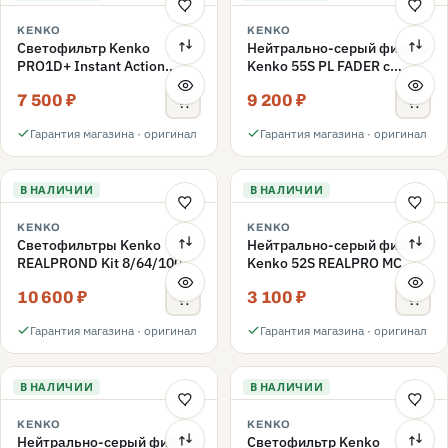
KENKO
KENKO
Светофильтр Kenko
Нейтрально-серый фильтр
PRO1D+ Instant Action
Kenko 55S PL FADER с
Variable NDX3-450+C-PLS
переменной плотностью
7 500 ₽
9 200 ₽
переменной плотности
ND3-ND400 55mm
55mm
Гарантия магазина · оригинал
Гарантия магазина · оригинал
В НАЛИЧИИ
В НАЛИЧИИ
KENKO
KENKO
Светофильтры Kenko
Нейтрально-серый фильтр
REALPROND Kit 8/64/1000
Kenko 52S REALPRO MC
комплект 52mm
ND16 52mm
10 600 ₽
3 100 ₽
Гарантия магазина · оригинал
Гарантия магазина · оригинал
В НАЛИЧИИ
В НАЛИЧИИ
KENKO
KENKO
Нейтрально-серый фильтр
Светофильтр Kenko