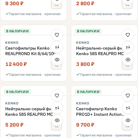
9 300 ₽
2 800 ₽
ND3-ND400 62mm
Гарантия магазина · оригинал
Гарантия магазина · оригинал
В НАЛИЧИИ
В НАЛИЧИИ
KENKO
KENKO
Светофильтры Kenko
Нейтрально-серый фильтр
REALPROND Kit 8/64/1000
Kenko 58S REALPRO MC
комплект 58mm
ND16 58mm
12 400 ₽
3 800 ₽
Гарантия магазина · оригинал
Гарантия магазина · оригинал
В НАЛИЧИИ
В НАЛИЧИИ
KENKO
KENKO
Нейтрально-серый фильтр
Светофильтр Kenko
Kenko 58S REALPRO MC
PRO1D+ Instant Action
ND1000 58mm
Variable NDX3-450+C-PLS
5 200 ₽
9 700 ₽
переменной плотности
58mm
Гарантия магазина · оригинал
Гарантия магазина · оригинал