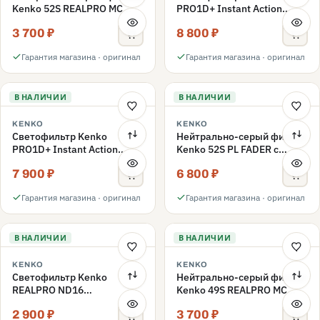
Kenko 52S REALPRO MC
PRO1D+ Instant Action
ND1000 52mm
Variable NDX3-450+C-PLS
3 700 ₽
8 800 ₽
переменной плотности
52mm
Гарантия магазина · оригинал
Гарантия магазина · оригинал
В НАЛИЧИИ
В НАЛИЧИИ
KENKO
KENKO
Светофильтр Kenko
Нейтрально-серый фильтр
PRO1D+ Instant Action
Kenko 52S PL FADER с
Variable NDX3-450+C-PL
переменной плотностью
7 900 ₽
6 800 ₽
переменной плотности
ND3-ND400 52mm
52mm
Гарантия магазина · оригинал
Гарантия магазина · оригинал
В НАЛИЧИИ
В НАЛИЧИИ
KENKO
KENKO
Светофильтр Kenko
Нейтрально-серый фильтр
REALPRO ND16
Kenko 49S REALPRO MC
нейтрально-серый 49mm
ND1000 49mm
2 900 ₽
3 700 ₽