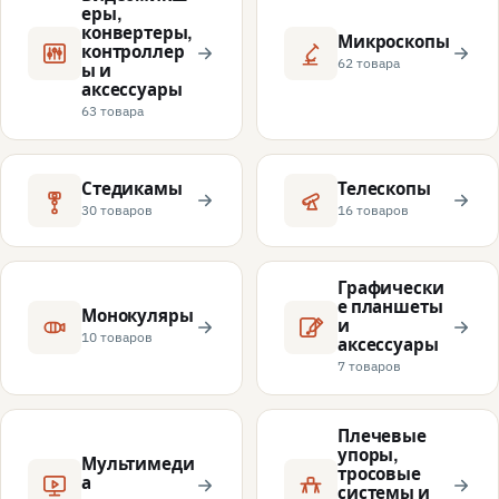
еры,
конвертеры,
Микроскопы
контроллер
62 товара
ы и
аксессуары
63 товара
Стедикамы
Телескопы
30 товаров
16 товаров
Графически
е планшеты
Монокуляры
и
10 товаров
аксессуары
7 товаров
Плечевые
упоры,
Мультимеди
тросовые
а
системы и