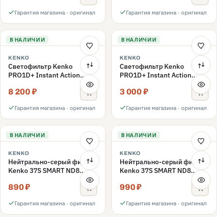
Гарантия магазина · оригинал
Гарантия магазина · оригинал
В НАЛИЧИИ
В НАЛИЧИИ
KENKO
KENKO
Светофильтр Kenko
Светофильтр Kenko
PRO1D+ Instant Action
PRO1D+ Instant Action
Variable NDX3-450+C-PLS
Variable NDX3-450+C-PL
8 200 ₽
3 000 ₽
переменной плотности
поляризационный 49mm
49mm
Гарантия магазина · оригинал
Гарантия магазина · оригинал
В НАЛИЧИИ
В НАЛИЧИИ
KENKO
KENKO
Нейтрально-серый фильтр
Нейтрально-серый фильтр
Kenko 37S SMART ND8
Kenko 37S SMART ND8
40.5mm
37mm
890 ₽
990 ₽
Гарантия магазина · оригинал
Гарантия магазина · оригинал