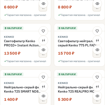
ND16 77mm
ND1000 77mm
6 600 ₽
8 800 ₽
Гарантия магазина · оригинал
Гарантия магазина · оригинал
В НАЛИЧИИ
В НАЛИЧИИ
KENKO
KENKO
Светофильтр Kenko
Светофильтр нейтрально-
PRO1D+ Instant Action
серый Kenko 77S PL FADER
Variable NDX3-450+C-PL
с переменной плотностью
13 500 ₽
15 700 ₽
переменной плотности
ND3-ND400 77mm
77mm
Гарантия магазина · оригинал
Гарантия магазина · оригинал
В НАЛИЧИИ
В НАЛИЧИИ
KENKO
KENKO
Нейтрально-серый фильтр
Нейтрально-серый фильтр
Kenko 72S SMART ND8
Kenko 72S REALPRO MC
72mm
ND16 72mm
1 400 ₽
5 300 ₽