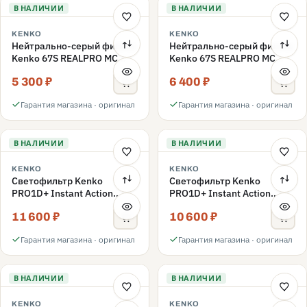
В НАЛИЧИИ
В НАЛИЧИИ
KENKO
KENKO
Нейтрально-серый фильтр
Нейтрально-серый фильтр
Kenko 67S REALPRO MC
Kenko 67S REALPRO MC
ND16 67mm
ND1000 67mm
5 300 ₽
6 400 ₽
Гарантия магазина · оригинал
Гарантия магазина · оригинал
В НАЛИЧИИ
В НАЛИЧИИ
KENKO
KENKO
Светофильтр Kenko
Светофильтр Kenko
PRO1D+ Instant Action
PRO1D+ Instant Action
Variable NDX3-450+C-PLS
Variable NDX3-450+C-PL
11 600 ₽
10 600 ₽
переменной плотности
переменной плотности
67mm
67mm
Гарантия магазина · оригинал
Гарантия магазина · оригинал
В НАЛИЧИИ
В НАЛИЧИИ
KENKO
KENKO