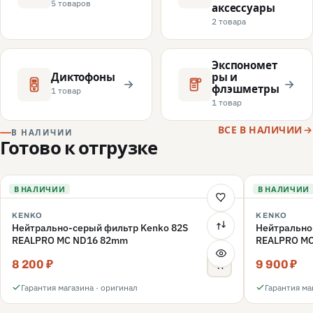
5 товаров
аксессуары
2 товара
Экспономет
Диктофоны
ры и
флэшметры
1 товар
1 товар
ВСЕ В НАЛИЧИИ
В НАЛИЧИИ
Готово к отгрузке
В НАЛИЧИИ
В НАЛИЧИИ
KENKO
KENKO
Нейтрально-серый фильтр Kenko 82S
Нейтрально
REALPRO MC ND16 82mm
REALPRO M
8 200 ₽
9 900 ₽
Гарантия магазина · оригинал
Гарантия ма