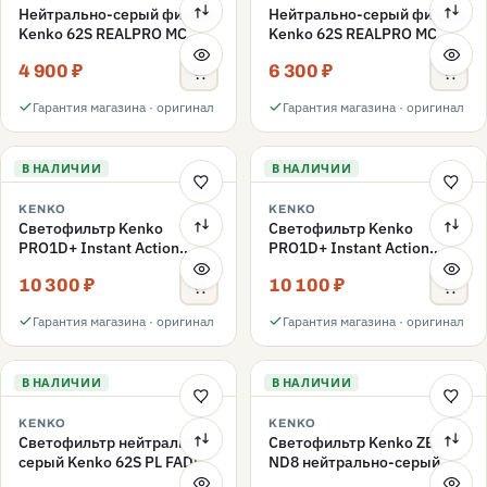
Нейтрально-серый фильтр
Нейтрально-серый фильтр
Kenko 62S REALPRO MC
Kenko 62S REALPRO MC
ND16 62mm
ND1000 62mm
4 900 ₽
6 300 ₽
Гарантия магазина · оригинал
Гарантия магазина · оригинал
В НАЛИЧИИ
В НАЛИЧИИ
KENKO
KENKO
Светофильтр Kenko
Светофильтр Kenko
PRO1D+ Instant Action
PRO1D+ Instant Action
Variable NDX3-450+C-PLS
Variable NDX3-450+C-PL
10 300 ₽
10 100 ₽
переменной плотности
переменной плотности
62mm
62mm
Гарантия магазина · оригинал
Гарантия магазина · оригинал
В НАЛИЧИИ
В НАЛИЧИИ
KENKO
KENKO
Светофильтр нейтрально-
Светофильтр Kenko ZETA
серый Kenko 62S PL FADER
ND8 нейтрально-серый
с переменной плотностью
58mm