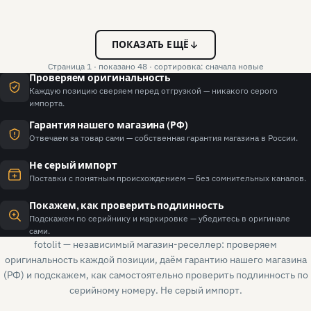
ПОКАЗАТЬ ЕЩЁ
Страница 1 · показано 48 · сортировка: сначала новые
Проверяем оригинальность
Каждую позицию сверяем перед отгрузкой — никакого серого
импорта.
Гарантия нашего магазина (РФ)
Отвечаем за товар сами — собственная гарантия магазина в России.
Не серый импорт
Поставки с понятным происхождением — без сомнительных каналов.
Покажем, как проверить подлинность
Подскажем по серийнику и маркировке — убедитесь в оригинале
сами.
fotolit — независимый магазин-реселлер: проверяем
оригинальность каждой позиции, даём гарантию нашего магазина
(РФ) и подскажем, как самостоятельно проверить подлинность по
серийному номеру. Не серый импорт.