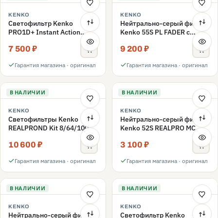
KENKO
KENKO
Светофильтр Kenko
Нейтрально-серый фильтр
PRO1D+ Instant Action
Kenko 55S PL FADER с
Variable NDX3-450+C-PLS
переменной плотностью
7 500 ₽
9 200 ₽
переменной плотности
ND3-ND400 55mm
55mm
Гарантия магазина · оригинал
Гарантия магазина · оригинал
В НАЛИЧИИ
В НАЛИЧИИ
KENKO
KENKO
Светофильтры Kenko
Нейтрально-серый фильтр
REALPROND Kit 8/64/1000
Kenko 52S REALPRO MC
комплект 52mm
ND16 52mm
10 600 ₽
3 100 ₽
Гарантия магазина · оригинал
Гарантия магазина · оригинал
В НАЛИЧИИ
В НАЛИЧИИ
KENKO
KENKO
Нейтрально-серый фильтр
Светофильтр Kenko