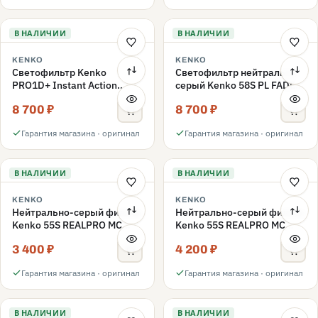
В НАЛИЧИИ
В НАЛИЧИИ
KENKO
KENKO
Светофильтр Kenko
Светофильтр нейтрально-
PRO1D+ Instant Action
серый Kenko 58S PL FADER
Variable NDX3-450+C-PL
с переменной плотностью
8 700 ₽
8 700 ₽
переменной плотности
ND3-ND400 58mm
58mm
Гарантия магазина · оригинал
Гарантия магазина · оригинал
В НАЛИЧИИ
В НАЛИЧИИ
KENKO
KENKO
Нейтрально-серый фильтр
Нейтрально-серый фильтр
Kenko 55S REALPRO MC
Kenko 55S REALPRO MC
ND16 55mm
ND1000 55mm
3 400 ₽
4 200 ₽
Гарантия магазина · оригинал
Гарантия магазина · оригинал
В НАЛИЧИИ
В НАЛИЧИИ