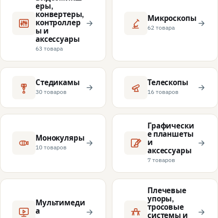
еры,
конвертеры,
Микроскопы
контроллер
62 товара
ы и
аксессуары
63 товара
Стедикамы
Телескопы
30 товаров
16 товаров
Графически
е планшеты
Монокуляры
и
10 товаров
аксессуары
7 товаров
Плечевые
упоры,
Мультимеди
тросовые
а
системы и