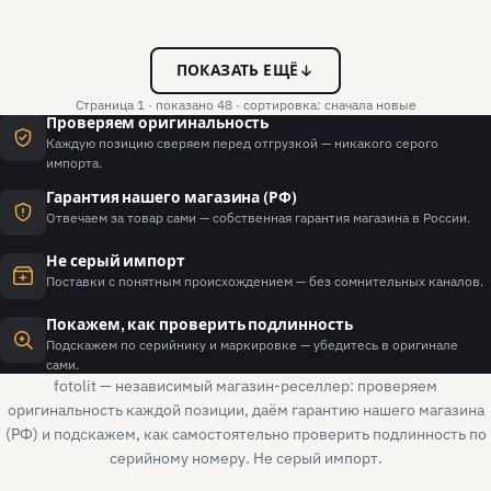
ПОКАЗАТЬ ЕЩЁ
Страница 1 · показано 48 · сортировка: сначала новые
Проверяем оригинальность
Каждую позицию сверяем перед отгрузкой — никакого серого
импорта.
Гарантия нашего магазина (РФ)
Отвечаем за товар сами — собственная гарантия магазина в России.
Не серый импорт
Поставки с понятным происхождением — без сомнительных каналов.
Покажем, как проверить подлинность
Подскажем по серийнику и маркировке — убедитесь в оригинале
сами.
fotolit — независимый магазин-реселлер: проверяем
оригинальность каждой позиции, даём гарантию нашего магазина
(РФ) и подскажем, как самостоятельно проверить подлинность по
серийному номеру. Не серый импорт.