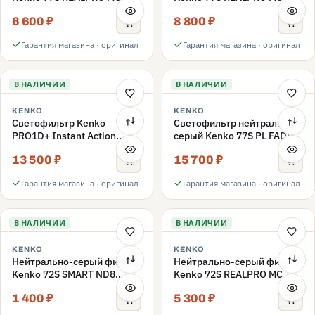
ND16 77mm
ND1000 77mm
6 600 ₽
8 800 ₽
Гарантия магазина · оригинал
Гарантия магазина · оригинал
В НАЛИЧИИ
В НАЛИЧИИ
KENKO
KENKO
Светофильтр Kenko
Светофильтр нейтрально-
PRO1D+ Instant Action
серый Kenko 77S PL FADER
Variable NDX3-450+C-PL
с переменной плотностью
13 500 ₽
15 700 ₽
переменной плотности
ND3-ND400 77mm
77mm
Гарантия магазина · оригинал
Гарантия магазина · оригинал
В НАЛИЧИИ
В НАЛИЧИИ
KENKO
KENKO
Нейтрально-серый фильтр
Нейтрально-серый фильтр
Kenko 72S SMART ND8
Kenko 72S REALPRO MC
72mm
ND16 72mm
1 400 ₽
5 300 ₽