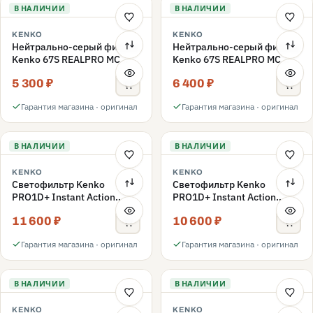
В НАЛИЧИИ
В НАЛИЧИИ
KENKO
KENKO
Нейтрально-серый фильтр
Нейтрально-серый фильтр
Kenko 67S REALPRO MC
Kenko 67S REALPRO MC
ND16 67mm
ND1000 67mm
5 300 ₽
6 400 ₽
Гарантия магазина · оригинал
Гарантия магазина · оригинал
В НАЛИЧИИ
В НАЛИЧИИ
KENKO
KENKO
Светофильтр Kenko
Светофильтр Kenko
PRO1D+ Instant Action
PRO1D+ Instant Action
Variable NDX3-450+C-PLS
Variable NDX3-450+C-PL
11 600 ₽
10 600 ₽
переменной плотности
переменной плотности
67mm
67mm
Гарантия магазина · оригинал
Гарантия магазина · оригинал
В НАЛИЧИИ
В НАЛИЧИИ
KENKO
KENKO