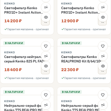
KENKO
KENKO
Светофильтр Kenko
Светофильтр Kenko
PRO1D+ Instant Action
PRO1D+ Instant Action
Variable NDX3-450+C-PLS
Variable NDX3-450+C-PL
14 200 ₽
12 900 ₽
переменной плотности
переменной плотности
82mm
82mm
Гарантия магазина · оригинал
Гарантия магазина · оригинал
В НАЛИЧИИ
В НАЛИЧИИ
KENKO
KENKO
Светофильтр нейтрально-
Светофильтры Kenko
серый Kenko 82S PL FADER
REALPROND Kit 8/64/1000
с переменной плотностью
комплект 77mm
18 400 ₽
22 300 ₽
ND3-ND400 82mm
Гарантия магазина · оригинал
Гарантия магазина · оригинал
В НАЛИЧИИ
В НАЛИЧИИ
KENKO
KENKO
Нейтрально-серый фильтр
Нейтрально-серый фильтр
Kenko 77S REALPRO MC
Kenko 77S REALPRO MC