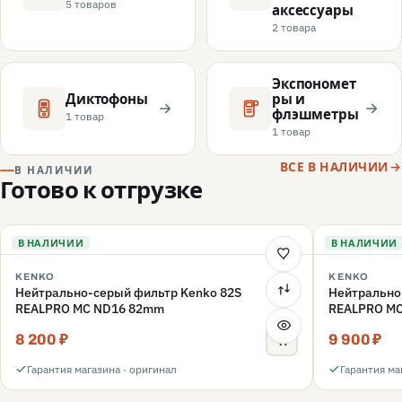
5 товаров
аксессуары
2 товара
Экспономет
Диктофоны
ры и
флэшметры
1 товар
1 товар
ВСЕ В НАЛИЧИИ
В НАЛИЧИИ
Готово к отгрузке
В НАЛИЧИИ
В НАЛИЧИИ
KENKO
KENKO
Нейтрально-серый фильтр Kenko 82S
Нейтрально
REALPRO MC ND16 82mm
REALPRO M
8 200 ₽
9 900 ₽
Гарантия магазина · оригинал
Гарантия ма