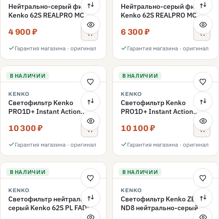
Нейтрально-серый фильтр
Нейтрально-серый фильтр
Kenko 62S REALPRO MC
Kenko 62S REALPRO MC
ND16 62mm
ND1000 62mm
4 900 ₽
6 300 ₽
Гарантия магазина · оригинал
Гарантия магазина · оригинал
В НАЛИЧИИ
В НАЛИЧИИ
KENKO
KENKO
Светофильтр Kenko
Светофильтр Kenko
PRO1D+ Instant Action
PRO1D+ Instant Action
Variable NDX3-450+C-PLS
Variable NDX3-450+C-PL
10 300 ₽
10 100 ₽
переменной плотности
переменной плотности
62mm
62mm
Гарантия магазина · оригинал
Гарантия магазина · оригинал
В НАЛИЧИИ
В НАЛИЧИИ
KENKO
KENKO
Светофильтр нейтрально-
Светофильтр Kenko ZETA
серый Kenko 62S PL FADER
ND8 нейтрально-серый
с переменной плотностью
58mm