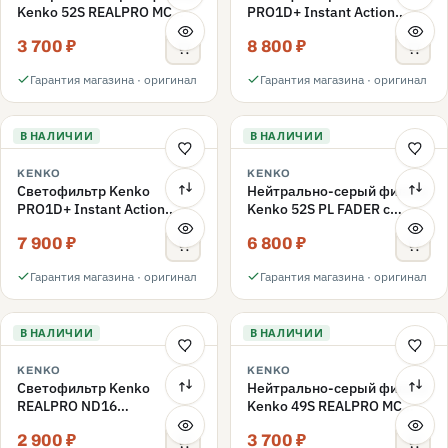
Kenko 52S REALPRO MC
PRO1D+ Instant Action
ND1000 52mm
Variable NDX3-450+C-PLS
3 700 ₽
8 800 ₽
переменной плотности
52mm
Гарантия магазина · оригинал
Гарантия магазина · оригинал
В НАЛИЧИИ
В НАЛИЧИИ
KENKO
KENKO
Светофильтр Kenko
Нейтрально-серый фильтр
PRO1D+ Instant Action
Kenko 52S PL FADER с
Variable NDX3-450+C-PL
переменной плотностью
7 900 ₽
6 800 ₽
переменной плотности
ND3-ND400 52mm
52mm
Гарантия магазина · оригинал
Гарантия магазина · оригинал
В НАЛИЧИИ
В НАЛИЧИИ
KENKO
KENKO
Светофильтр Kenko
Нейтрально-серый фильтр
REALPRO ND16
Kenko 49S REALPRO MC
нейтрально-серый 49mm
ND1000 49mm
2 900 ₽
3 700 ₽