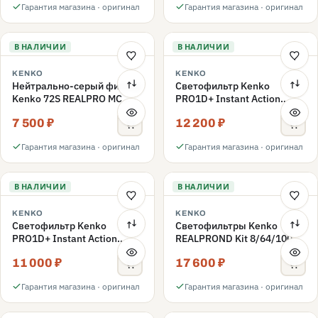
Гарантия магазина · оригинал
Гарантия магазина · оригинал
В НАЛИЧИИ
В НАЛИЧИИ
KENKO
KENKO
Нейтрально-серый фильтр
Светофильтр Kenko
Kenko 72S REALPRO MC
PRO1D+ Instant Action
ND1000 72mm
Variable NDX3-450+C-PLS
7 500 ₽
12 200 ₽
переменной плотности
72mm
Гарантия магазина · оригинал
Гарантия магазина · оригинал
В НАЛИЧИИ
В НАЛИЧИИ
KENKO
KENKO
Светофильтр Kenko
Светофильтры Kenko
PRO1D+ Instant Action
REALPROND Kit 8/64/1000
Variable NDX3-450+C-PL
комплект 67mm
11 000 ₽
17 600 ₽
переменной плотности
72mm
Гарантия магазина · оригинал
Гарантия магазина · оригинал