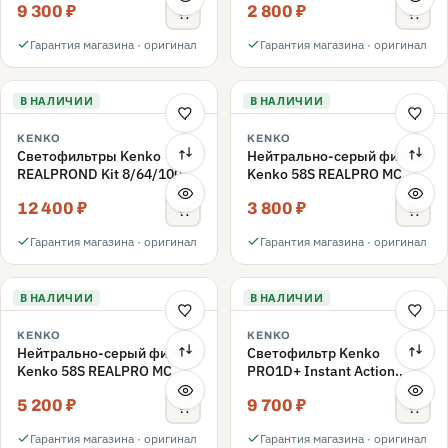
9 300 ₽
2 800 ₽
ND3-ND400 62mm
Гарантия магазина · оригинал
Гарантия магазина · оригинал
В НАЛИЧИИ
В НАЛИЧИИ
KENKO
KENKO
Светофильтры Kenko
Нейтрально-серый фильтр
REALPROND Kit 8/64/1000
Kenko 58S REALPRO MC
комплект 58mm
ND16 58mm
12 400 ₽
3 800 ₽
Гарантия магазина · оригинал
Гарантия магазина · оригинал
В НАЛИЧИИ
В НАЛИЧИИ
KENKO
KENKO
Нейтрально-серый фильтр
Светофильтр Kenko
Kenko 58S REALPRO MC
PRO1D+ Instant Action
ND1000 58mm
Variable NDX3-450+C-PLS
5 200 ₽
9 700 ₽
переменной плотности
58mm
Гарантия магазина · оригинал
Гарантия магазина · оригинал