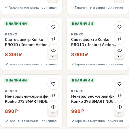
Гарантия магазина · оригинал
Гарантия магазина · оригинал
В НАЛИЧИИ
В НАЛИЧИИ
KENKO
KENKO
Светофильтр Kenko
Светофильтр Kenko
PRO1D+ Instant Action
PRO1D+ Instant Action
Variable NDX3-450+C-PLS
Variable NDX3-450+C-PL
8 200 ₽
3 000 ₽
переменной плотности
поляризационный 49mm
49mm
Гарантия магазина · оригинал
Гарантия магазина · оригинал
В НАЛИЧИИ
В НАЛИЧИИ
KENKO
KENKO
Нейтрально-серый фильтр
Нейтрально-серый фильтр
Kenko 37S SMART ND8
Kenko 37S SMART ND8
40.5mm
37mm
890 ₽
990 ₽
Гарантия магазина · оригинал
Гарантия магазина · оригинал