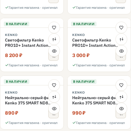
Гарантия магазина · оригинал
Гарантия магазина · оригинал
В НАЛИЧИИ
В НАЛИЧИИ
KENKO
KENKO
Светофильтр Kenko
Светофильтр Kenko
PRO1D+ Instant Action
PRO1D+ Instant Action
Variable NDX3-450+C-PLS
Variable NDX3-450+C-PL
8 200 ₽
3 000 ₽
переменной плотности
поляризационный 49mm
49mm
Гарантия магазина · оригинал
Гарантия магазина · оригинал
В НАЛИЧИИ
В НАЛИЧИИ
KENKO
KENKO
Нейтрально-серый фильтр
Нейтрально-серый фильтр
Kenko 37S SMART ND8
Kenko 37S SMART ND8
40.5mm
37mm
890 ₽
990 ₽
Гарантия магазина · оригинал
Гарантия магазина · оригинал