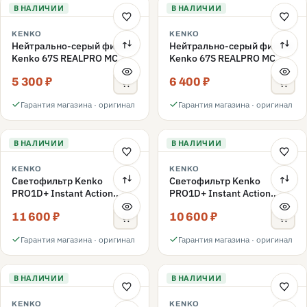
В НАЛИЧИИ
В НАЛИЧИИ
KENKO
KENKO
Нейтрально-серый фильтр
Нейтрально-серый фильтр
Kenko 67S REALPRO MC
Kenko 67S REALPRO MC
ND16 67mm
ND1000 67mm
5 300 ₽
6 400 ₽
Гарантия магазина · оригинал
Гарантия магазина · оригинал
В НАЛИЧИИ
В НАЛИЧИИ
KENKO
KENKO
Светофильтр Kenko
Светофильтр Kenko
PRO1D+ Instant Action
PRO1D+ Instant Action
Variable NDX3-450+C-PLS
Variable NDX3-450+C-PL
11 600 ₽
10 600 ₽
переменной плотности
переменной плотности
67mm
67mm
Гарантия магазина · оригинал
Гарантия магазина · оригинал
В НАЛИЧИИ
В НАЛИЧИИ
KENKO
KENKO