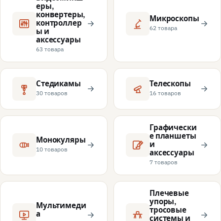
еры,
конвертеры,
Микроскопы
контроллер
62 товара
ы и
аксессуары
63 товара
Стедикамы
Телескопы
30 товаров
16 товаров
Графически
е планшеты
Монокуляры
и
10 товаров
аксессуары
7 товаров
Плечевые
упоры,
Мультимеди
тросовые
а
системы и