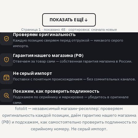
ПОКАЗАТЬ ЕЩЁ
Страница 1 · показано 48 · сортировка: сначала новые
Проверяем оригинальность
Каждую позицию сверяем перед отгрузкой — никакого серого
импорта.
Гарантия нашего магазина (РФ)
Отвечаем за товар сами — собственная гарантия магазина в России.
Не серый импорт
Поставки с понятным происхождением — без сомнительных каналов.
Покажем, как проверить подлинность
Подскажем по серийнику и маркировке — убедитесь в оригинале
сами.
fotolit — независимый магазин-реселлер: проверяем
оригинальность каждой позиции, даём гарантию нашего магазина
(РФ) и подскажем, как самостоятельно проверить подлинность по
серийному номеру. Не серый импорт.