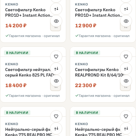
KENKO
KENKO
Светофильтр Kenko
Светофильтр Kenko
PRO1D+ Instant Action
PRO1D+ Instant Action
Variable NDX3-450+C-PLS
Variable NDX3-450+C-PL
14 200 ₽
12 900 ₽
переменной плотности
переменной плотности
82mm
82mm
Гарантия магазина · оригинал
Гарантия магазина · оригинал
В НАЛИЧИИ
В НАЛИЧИИ
KENKO
KENKO
Светофильтр нейтрально-
Светофильтры Kenko
серый Kenko 82S PL FADER
REALPROND Kit 8/64/1000
с переменной плотностью
комплект 77mm
18 400 ₽
22 300 ₽
ND3-ND400 82mm
Гарантия магазина · оригинал
Гарантия магазина · оригинал
В НАЛИЧИИ
В НАЛИЧИИ
KENKO
KENKO
Нейтрально-серый фильтр
Нейтрально-серый фильтр
Kenko 77S REALPRO MC
Kenko 77S REALPRO MC