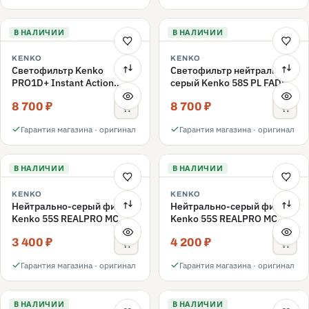
В НАЛИЧИИ
В НАЛИЧИИ
KENKO
KENKO
Светофильтр Kenko
Светофильтр нейтрально-
PRO1D+ Instant Action
серый Kenko 58S PL FADER
Variable NDX3-450+C-PL
с переменной плотностью
8 700 ₽
8 700 ₽
переменной плотности
ND3-ND400 58mm
58mm
Гарантия магазина · оригинал
Гарантия магазина · оригинал
В НАЛИЧИИ
В НАЛИЧИИ
KENKO
KENKO
Нейтрально-серый фильтр
Нейтрально-серый фильтр
Kenko 55S REALPRO MC
Kenko 55S REALPRO MC
ND16 55mm
ND1000 55mm
3 400 ₽
4 200 ₽
Гарантия магазина · оригинал
Гарантия магазина · оригинал
В НАЛИЧИИ
В НАЛИЧИИ