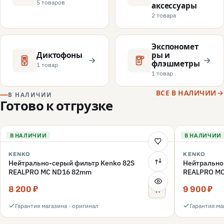
5 товаров
аксессуары
2 товара
Экспономет
Диктофоны
ры и
флэшметры
1 товар
1 товар
ВСЕ В НАЛИЧИИ
В НАЛИЧИИ
Готово к отгрузке
В НАЛИЧИИ
В НАЛИЧИИ
KENKO
KENKO
Нейтрально-серый фильтр Kenko 82S
Нейтрально
REALPRO MC ND16 82mm
REALPRO M
8 200 ₽
9 900 ₽
Гарантия магазина · оригинал
Гарантия ма