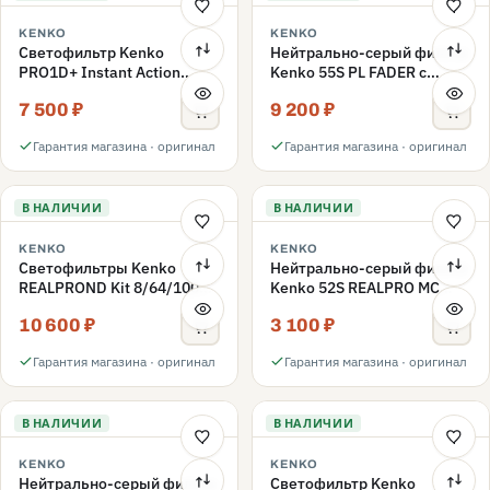
KENKO
KENKO
Светофильтр Kenko
Нейтрально-серый фильтр
PRO1D+ Instant Action
Kenko 55S PL FADER с
Variable NDX3-450+C-PLS
переменной плотностью
7 500 ₽
9 200 ₽
переменной плотности
ND3-ND400 55mm
55mm
Гарантия магазина · оригинал
Гарантия магазина · оригинал
В НАЛИЧИИ
В НАЛИЧИИ
KENKO
KENKO
Светофильтры Kenko
Нейтрально-серый фильтр
REALPROND Kit 8/64/1000
Kenko 52S REALPRO MC
комплект 52mm
ND16 52mm
10 600 ₽
3 100 ₽
Гарантия магазина · оригинал
Гарантия магазина · оригинал
В НАЛИЧИИ
В НАЛИЧИИ
KENKO
KENKO
Нейтрально-серый фильтр
Светофильтр Kenko