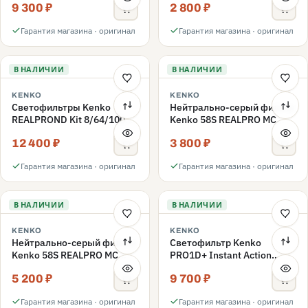
9 300 ₽
2 800 ₽
ND3-ND400 62mm
Гарантия магазина · оригинал
Гарантия магазина · оригинал
В НАЛИЧИИ
В НАЛИЧИИ
KENKO
KENKO
Светофильтры Kenko
Нейтрально-серый фильтр
REALPROND Kit 8/64/1000
Kenko 58S REALPRO MC
комплект 58mm
ND16 58mm
12 400 ₽
3 800 ₽
Гарантия магазина · оригинал
Гарантия магазина · оригинал
В НАЛИЧИИ
В НАЛИЧИИ
KENKO
KENKO
Нейтрально-серый фильтр
Светофильтр Kenko
Kenko 58S REALPRO MC
PRO1D+ Instant Action
ND1000 58mm
Variable NDX3-450+C-PLS
5 200 ₽
9 700 ₽
переменной плотности
58mm
Гарантия магазина · оригинал
Гарантия магазина · оригинал