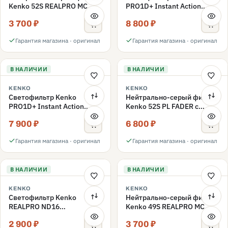
Kenko 52S REALPRO MC
PRO1D+ Instant Action
ND1000 52mm
Variable NDX3-450+C-PLS
3 700 ₽
8 800 ₽
переменной плотности
52mm
Гарантия магазина · оригинал
Гарантия магазина · оригинал
В НАЛИЧИИ
В НАЛИЧИИ
KENKO
KENKO
Светофильтр Kenko
Нейтрально-серый фильтр
PRO1D+ Instant Action
Kenko 52S PL FADER с
Variable NDX3-450+C-PL
переменной плотностью
7 900 ₽
6 800 ₽
переменной плотности
ND3-ND400 52mm
52mm
Гарантия магазина · оригинал
Гарантия магазина · оригинал
В НАЛИЧИИ
В НАЛИЧИИ
KENKO
KENKO
Светофильтр Kenko
Нейтрально-серый фильтр
REALPRO ND16
Kenko 49S REALPRO MC
нейтрально-серый 49mm
ND1000 49mm
2 900 ₽
3 700 ₽