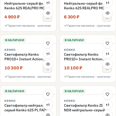
Нейтрально-серый фильтр
Нейтрально-серый фильтр
Kenko 62S REALPRO MC
Kenko 62S REALPRO MC
ND16 62mm
ND1000 62mm
4 900 ₽
6 300 ₽
Гарантия магазина · оригинал
Гарантия магазина · оригинал
В НАЛИЧИИ
В НАЛИЧИИ
KENKO
KENKO
Светофильтр Kenko
Светофильтр Kenko
PRO1D+ Instant Action
PRO1D+ Instant Action
Variable NDX3-450+C-PLS
Variable NDX3-450+C-PL
10 300 ₽
10 100 ₽
переменной плотности
переменной плотности
62mm
62mm
Гарантия магазина · оригинал
Гарантия магазина · оригинал
В НАЛИЧИИ
В НАЛИЧИИ
KENKO
KENKO
Светофильтр нейтрально-
Светофильтр Kenko ZETA
серый Kenko 62S PL FADER
ND8 нейтрально-серый
с переменной плотностью
58mm