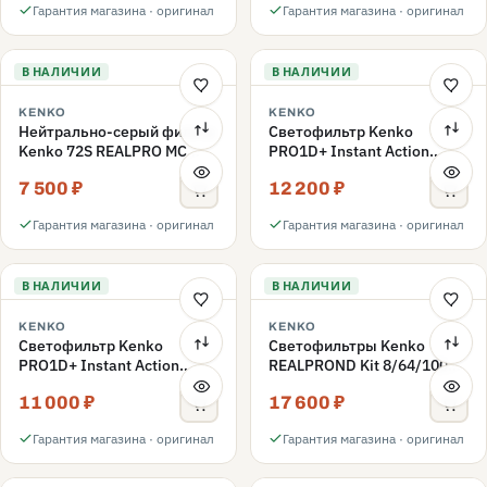
Гарантия магазина · оригинал
Гарантия магазина · оригинал
В НАЛИЧИИ
В НАЛИЧИИ
KENKO
KENKO
Нейтрально-серый фильтр
Светофильтр Kenko
Kenko 72S REALPRO MC
PRO1D+ Instant Action
ND1000 72mm
Variable NDX3-450+C-PLS
7 500 ₽
12 200 ₽
переменной плотности
72mm
Гарантия магазина · оригинал
Гарантия магазина · оригинал
В НАЛИЧИИ
В НАЛИЧИИ
KENKO
KENKO
Светофильтр Kenko
Светофильтры Kenko
PRO1D+ Instant Action
REALPROND Kit 8/64/1000
Variable NDX3-450+C-PL
комплект 67mm
11 000 ₽
17 600 ₽
переменной плотности
72mm
Гарантия магазина · оригинал
Гарантия магазина · оригинал