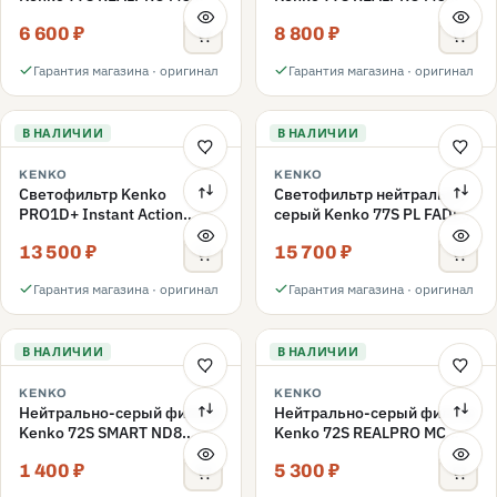
ND16 77mm
ND1000 77mm
6 600 ₽
8 800 ₽
Гарантия магазина · оригинал
Гарантия магазина · оригинал
В НАЛИЧИИ
В НАЛИЧИИ
KENKO
KENKO
Светофильтр Kenko
Светофильтр нейтрально-
PRO1D+ Instant Action
серый Kenko 77S PL FADER
Variable NDX3-450+C-PL
с переменной плотностью
13 500 ₽
15 700 ₽
переменной плотности
ND3-ND400 77mm
77mm
Гарантия магазина · оригинал
Гарантия магазина · оригинал
В НАЛИЧИИ
В НАЛИЧИИ
KENKO
KENKO
Нейтрально-серый фильтр
Нейтрально-серый фильтр
Kenko 72S SMART ND8
Kenko 72S REALPRO MC
72mm
ND16 72mm
1 400 ₽
5 300 ₽