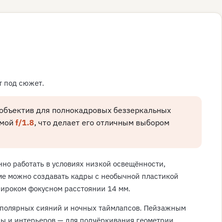
т под сюжет.
 объектив для полнокадровых беззеркальных
гмой
f/1.8
, что делает его отличным выбором
нно работать в условиях низкой освещённости,
ме можно создавать кадры с необычной пластикой
широком фокусном расстоянии 14 мм.
, полярных сияний и ночных таймлапсов. Пейзажным
уры и интерьеров — для подчёркивания геометрии