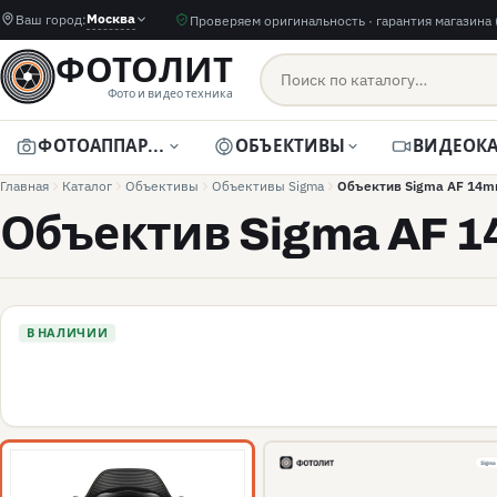
Москва
Ваш город:
Проверяем оригинальность · гарантия магазина 
ФОТОЛИТ
Фото и видео техника
ФОТОАППАРАТЫ
ОБЪЕКТИВЫ
Главная
Каталог
Объективы
Объективы Sigma
Объектив Sigma AF 14mm
Объектив Sigma AF 14
В НАЛИЧИИ