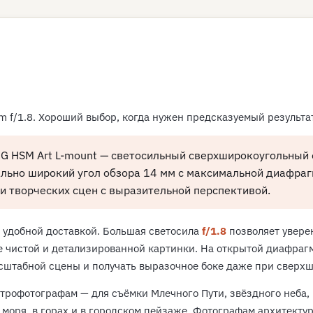
mm f/1.8. Хороший выбор, когда нужен предсказуемый результа
G HSM Art L-mount — светосильный сверхширокоугольный
мально широкий угол обзора 14 мм с максимальной диафра
 и творческих сцен с выразительной перспективой.
и удобной доставкой. Большая светосила
f/1.8
позволяет увере
е чистой и детализированной картинки. На открытой диафраг
асштабной сцены и получать выразочное боке даже при сверх
трофотографам — для съёмки Млечного Пути, звёздного неба
 моря, в горах и в городском пейзаже. Фотографам архитект