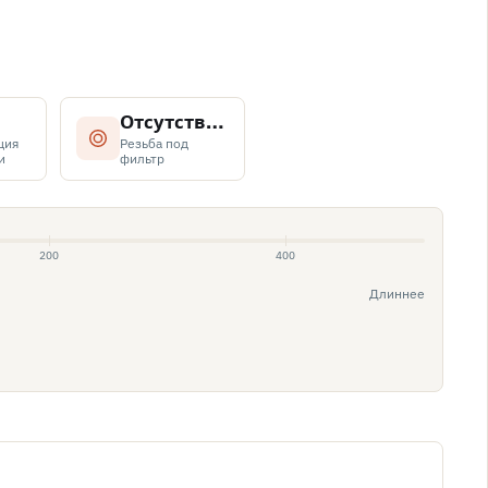
Отсутствует, возможна установка специальных держателей
ция
Резьба под
и
фильтр
200
400
Длиннее