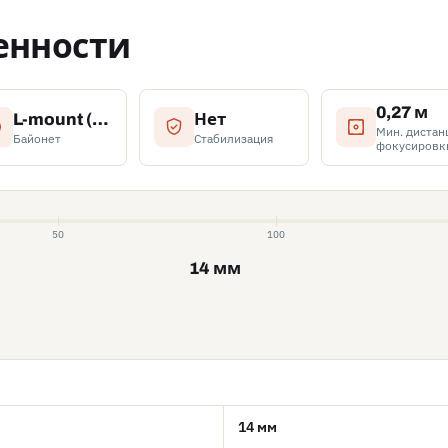
енности
0,27 м
L-mount (Leica L)
Нет
Мин. дистан
Байонет
Стабилизация
фокусировк
50
100
14 мм
14 мм