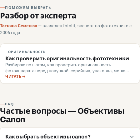
ПОМОЖЕМ ВЫБРАТЬ
Разбор от эксперта
Татьяна Семенюк
— владелец fotolit, эксперт по фототехнике с
2006 года
ОРИГИНАЛЬНОСТЬ
Как проверить оригинальность фототехники
Разбираю по шагам, как проверить оригинальность
фотоаппарата перед покупкой: серийник, упаковка, меню
камеры, маркировка, документы — и какие красные флаги
ЧИТАТЬ
говорят о подделке или сером импорте.
FAQ
Частые вопросы — Объективы
Canon
Как выбрать объективы canon?