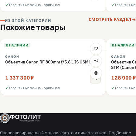
Гарантия магазина · оригинал
Гарантия ма
СМОТРЕТЬ РАЗДЕЛ
ИЗ ЭТОЙ КАТЕГОРИИ
Похожие товары
В НАЛИЧИИ
В НАЛИЧИИ
CANON
CANON
Объектив Canon RF 800mm f/5.6 L IS USM Lens
Объектив Ca
STM (Canon 
1 337 300 ₽
128 900 ₽
Гарантия магазина · оригинал
Гарантия ма
ФОТОЛИТ
Фото и видео техника
Специализированный магазин фото- и видеотехники. Подбираем