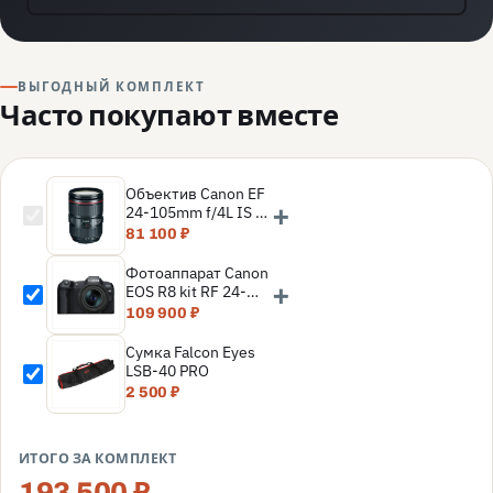
ВЫГОДНЫЙ КОМПЛЕКТ
Часто покупают вместе
Объектив Canon EF
+
24-105mm f/4L IS II
USM
81 100 ₽
Фотоаппарат Canon
+
EOS R8 kit RF 24-
105mm f/4-7.1 IS
109 900 ₽
STM, Черный
Сумка Falcon Eyes
LSB-40 PRO
2 500 ₽
ИТОГО ЗА КОМПЛЕКТ
193 500 ₽