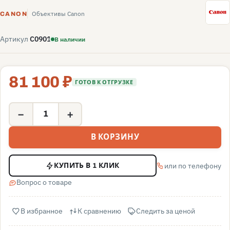
C
Объективы Canon
CANON
Артикул
C0901
В наличии
81 100 ₽
ГОТОВ К ОТГРУЗКЕ
−
+
В КОРЗИНУ
или по телефону
КУПИТЬ В 1 КЛИК
Вопрос о товаре
В избранное
К сравнению
Следить за ценой