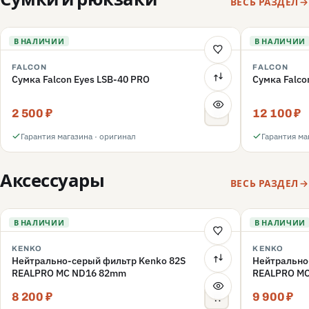
ВЕСЬ РАЗДЕЛ
В НАЛИЧИИ
В НАЛИЧИИ
FALCON
FALCON
Сумка Falcon Eyes LSB-40 PRO
Сумка Falco
2 500 ₽
12 100 ₽
Гарантия магазина · оригинал
Гарантия ма
Аксессуары
ВЕСЬ РАЗДЕЛ
В НАЛИЧИИ
В НАЛИЧИИ
KENKO
KENKO
Нейтрально-серый фильтр Kenko 82S
Нейтрально
REALPRO MC ND16 82mm
REALPRO M
8 200 ₽
9 900 ₽