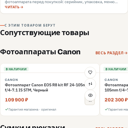
фотоаппарата перед покупкой: серийник, упаковка, меню
камеры, маркировка, документы — и какие красные флаги
ЧИТАТЬ
говорят о подделке или сером импорте.
С ЭТИМ ТОВАРОМ БЕРУТ
Сопутствующие товары
Фотоаппараты Canon
ВЕСЬ РАЗДЕЛ
В НАЛИЧИИ
В НАЛИЧИИ
CANON
CANON
Фотоаппарат Canon EOS R8 kit RF 24-105mm
Фотоаппарат
f/4-7.1 IS STM, Черный
105mm f/4–7
109 900 ₽
202 300 ₽
Гарантия магазина · оригинал
Гарантия ма
Сумки и рюкзаки