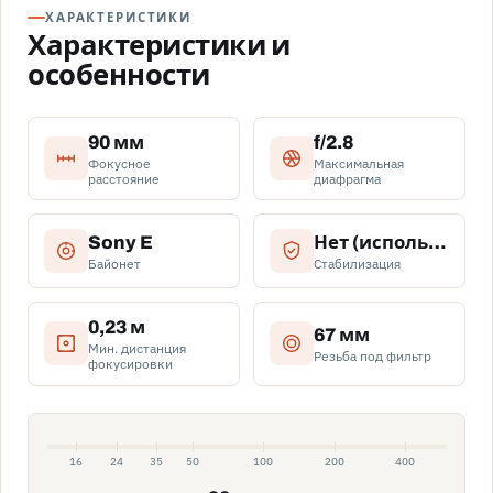
ХАРАКТЕРИСТИКИ
Характеристики и
особенности
90 мм
f/2.8
Фокусное
Максимальная
расстояние
диафрагма
Sony E
Нет (используется стабилизация в камере при наличии)
Байонет
Стабилизация
0,23 м
67 мм
Мин. дистанция
Резьба под фильтр
фокусировки
16
24
35
50
100
200
400