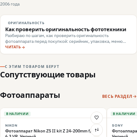
2006 года
ОРИГИНАЛЬНОСТЬ
Как проверить оригинальность фототехники
Разбираю по шагам, как проверить оригинальность
фотоаппарата перед покупкой: серийник, упаковка, меню
камеры, маркировка, документы — и какие красные флаги
ЧИТАТЬ
говорят о подделке или сером импорте.
С ЭТИМ ТОВАРОМ БЕРУТ
Сопутствующие товары
Фотоаппараты
ВЕСЬ РАЗДЕЛ
В НАЛИЧИИ
В НАЛИЧИИ
NIKON
SONY
Фотоаппарат Nikon Z5 II kit Z 24-200mm f/4-
Фотоаппара
6.3 VR, Черный
Черный