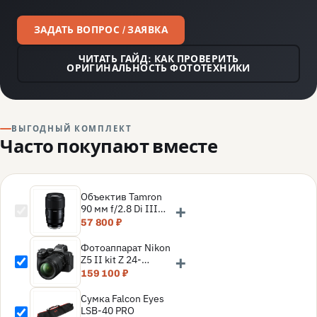
ЗАДАТЬ ВОПРОС / ЗАЯВКА
ЧИТАТЬ ГАЙД: КАК ПРОВЕРИТЬ
ОРИГИНАЛЬНОСТЬ ФОТОТЕХНИКИ
ВЫГОДНЫЙ КОМПЛЕКТ
Часто покупают вместе
Объектив Tamron
+
90 мм f/2.8 Di III
MACRO VXD (Sony E)
57 800 ₽
Фотоаппарат Nikon
+
Z5 II kit Z 24-
200mm f/4-6.3 VR,
159 100 ₽
Черный
Сумка Falcon Eyes
LSB-40 PRO