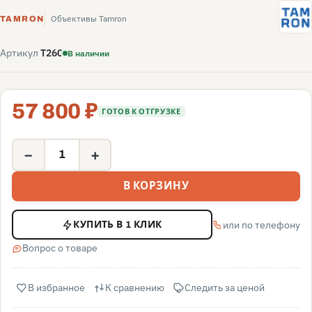
T
Объективы Tamron
TAMRON
Артикул
T260
В наличии
57 800 ₽
ГОТОВ К ОТГРУЗКЕ
−
+
В КОРЗИНУ
или по телефону
КУПИТЬ В 1 КЛИК
Вопрос о товаре
В избранное
К сравнению
Следить за ценой