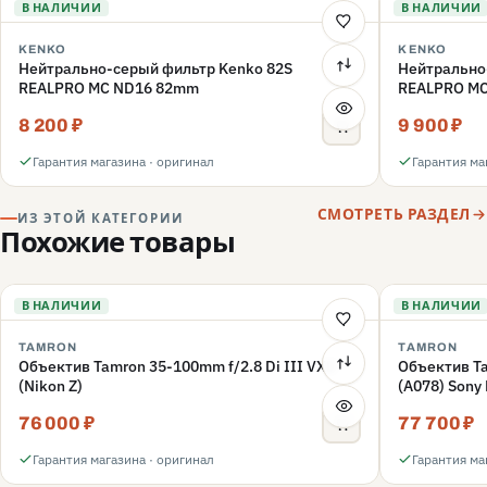
В НАЛИЧИИ
В НАЛИЧИИ
KENKO
KENKO
Нейтрально-серый фильтр Kenko 82S
Нейтрально
REALPRO MC ND16 82mm
REALPRO M
8 200 ₽
9 900 ₽
Гарантия магазина · оригинал
Гарантия ма
СМОТРЕТЬ РАЗДЕЛ
ИЗ ЭТОЙ КАТЕГОРИИ
Похожие товары
В НАЛИЧИИ
В НАЛИЧИИ
TAMRON
TAMRON
Объектив Tamron 35-100mm f/2.8 Di III VXD
Объектив Ta
(Nikon Z)
(A078) Sony
76 000 ₽
77 700 ₽
Гарантия магазина · оригинал
Гарантия ма