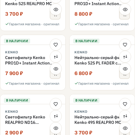
Kenko 52S REALPRO MC
PRO1D+ Instant Action
ND1000 52mm
Variable NDX3-450+C-PLS
3 700 ₽
8 800 ₽
переменной плотности
52mm
Гарантия магазина · оригинал
Гарантия магазина · оригинал
В НАЛИЧИИ
В НАЛИЧИИ
KENKO
KENKO
Светофильтр Kenko
Нейтрально-серый фильтр
PRO1D+ Instant Action
Kenko 52S PL FADER с
Variable NDX3-450+C-PL
переменной плотностью
7 900 ₽
6 800 ₽
переменной плотности
ND3-ND400 52mm
52mm
Гарантия магазина · оригинал
Гарантия магазина · оригинал
В НАЛИЧИИ
В НАЛИЧИИ
KENKO
KENKO
Светофильтр Kenko
Нейтрально-серый фильтр
REALPRO ND16
Kenko 49S REALPRO MC
нейтрально-серый 49mm
ND1000 49mm
2 900 ₽
3 700 ₽