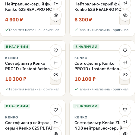
Нейтрально-серый фильтр
Нейтрально-серый фильтр
Kenko 62S REALPRO MC
Kenko 62S REALPRO MC
ND16 62mm
ND1000 62mm
4 900 ₽
6 300 ₽
Гарантия магазина · оригинал
Гарантия магазина · оригинал
В НАЛИЧИИ
В НАЛИЧИИ
KENKO
KENKO
Светофильтр Kenko
Светофильтр Kenko
PRO1D+ Instant Action
PRO1D+ Instant Action
Variable NDX3-450+C-PLS
Variable NDX3-450+C-PL
10 300 ₽
10 100 ₽
переменной плотности
переменной плотности
62mm
62mm
Гарантия магазина · оригинал
Гарантия магазина · оригинал
В НАЛИЧИИ
В НАЛИЧИИ
KENKO
KENKO
Светофильтр нейтрально-
Светофильтр Kenko ZETA
серый Kenko 62S PL FADER
ND8 нейтрально-серый
с переменной плотностью
58mm