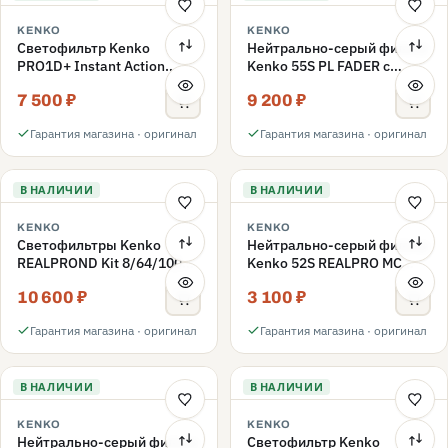
KENKO
KENKO
Светофильтр Kenko
Нейтрально-серый фильтр
PRO1D+ Instant Action
Kenko 55S PL FADER с
Variable NDX3-450+C-PLS
переменной плотностью
7 500 ₽
9 200 ₽
переменной плотности
ND3-ND400 55mm
55mm
Гарантия магазина · оригинал
Гарантия магазина · оригинал
В НАЛИЧИИ
В НАЛИЧИИ
KENKO
KENKO
Светофильтры Kenko
Нейтрально-серый фильтр
REALPROND Kit 8/64/1000
Kenko 52S REALPRO MC
комплект 52mm
ND16 52mm
10 600 ₽
3 100 ₽
Гарантия магазина · оригинал
Гарантия магазина · оригинал
В НАЛИЧИИ
В НАЛИЧИИ
KENKO
KENKO
Нейтрально-серый фильтр
Светофильтр Kenko