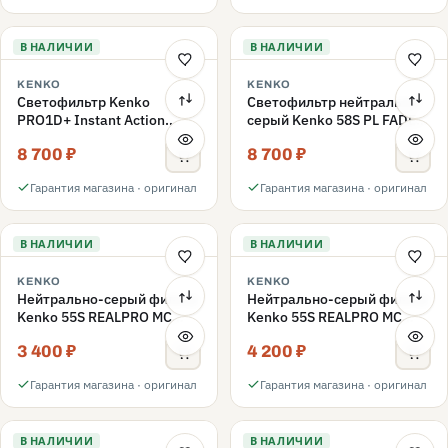
В НАЛИЧИИ
В НАЛИЧИИ
KENKO
KENKO
Светофильтр Kenko
Светофильтр нейтрально-
PRO1D+ Instant Action
серый Kenko 58S PL FADER
Variable NDX3-450+C-PL
с переменной плотностью
8 700 ₽
8 700 ₽
переменной плотности
ND3-ND400 58mm
58mm
Гарантия магазина · оригинал
Гарантия магазина · оригинал
В НАЛИЧИИ
В НАЛИЧИИ
KENKO
KENKO
Нейтрально-серый фильтр
Нейтрально-серый фильтр
Kenko 55S REALPRO MC
Kenko 55S REALPRO MC
ND16 55mm
ND1000 55mm
3 400 ₽
4 200 ₽
Гарантия магазина · оригинал
Гарантия магазина · оригинал
В НАЛИЧИИ
В НАЛИЧИИ