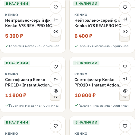
В НАЛИЧИИ
В НАЛИЧИИ
KENKO
KENKO
Нейтрально-серый фильтр
Нейтрально-серый фильтр
Kenko 67S REALPRO MC
Kenko 67S REALPRO MC
ND16 67mm
ND1000 67mm
5 300 ₽
6 400 ₽
Гарантия магазина · оригинал
Гарантия магазина · оригинал
В НАЛИЧИИ
В НАЛИЧИИ
KENKO
KENKO
Светофильтр Kenko
Светофильтр Kenko
PRO1D+ Instant Action
PRO1D+ Instant Action
Variable NDX3-450+C-PLS
Variable NDX3-450+C-PL
11 600 ₽
10 600 ₽
переменной плотности
переменной плотности
67mm
67mm
Гарантия магазина · оригинал
Гарантия магазина · оригинал
В НАЛИЧИИ
В НАЛИЧИИ
KENKO
KENKO