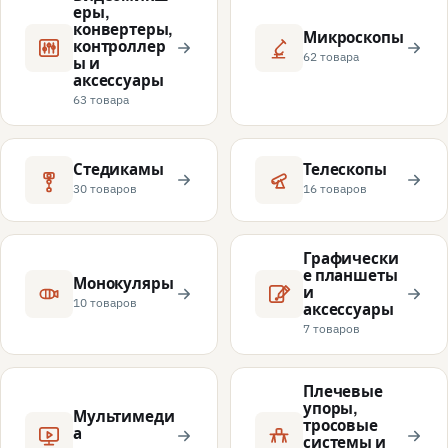
еры,
конвертеры,
Микроскопы
контроллер
62 товара
ы и
аксессуары
63 товара
Стедикамы
Телескопы
30 товаров
16 товаров
Графически
е планшеты
Монокуляры
и
10 товаров
аксессуары
7 товаров
Плечевые
упоры,
Мультимеди
тросовые
а
системы и