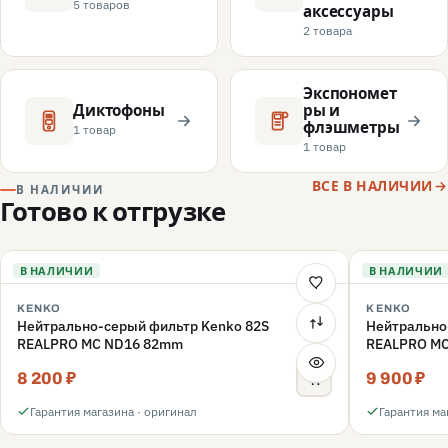
5 товаров
аксессуары
2 товара
Экспономет
Диктофоны
ры и
флэшметры
1 товар
1 товар
ВСЕ В НАЛИЧИИ
В НАЛИЧИИ
Готово к отгрузке
В НАЛИЧИИ
В НАЛИЧИИ
KENKO
KENKO
Нейтрально-серый фильтр Kenko 82S
Нейтрально
REALPRO MC ND16 82mm
REALPRO M
8 200 ₽
9 900 ₽
Гарантия магазина · оригинал
Гарантия ма