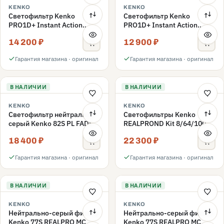
KENKO
KENKO
Светофильтр Kenko
Светофильтр Kenko
PRO1D+ Instant Action
PRO1D+ Instant Action
Variable NDX3-450+C-PLS
Variable NDX3-450+C-PL
14 200 ₽
12 900 ₽
переменной плотности
переменной плотности
82mm
82mm
Гарантия магазина · оригинал
Гарантия магазина · оригинал
В НАЛИЧИИ
В НАЛИЧИИ
KENKO
KENKO
Светофильтр нейтрально-
Светофильтры Kenko
серый Kenko 82S PL FADER
REALPROND Kit 8/64/1000
с переменной плотностью
комплект 77mm
18 400 ₽
22 300 ₽
ND3-ND400 82mm
Гарантия магазина · оригинал
Гарантия магазина · оригинал
В НАЛИЧИИ
В НАЛИЧИИ
KENKO
KENKO
Нейтрально-серый фильтр
Нейтрально-серый фильтр
Kenko 77S REALPRO MC
Kenko 77S REALPRO MC