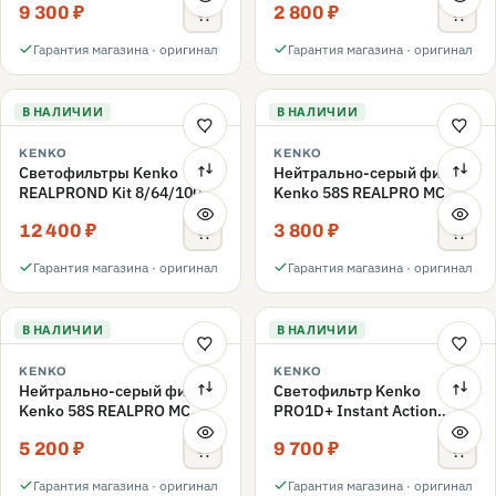
9 300 ₽
2 800 ₽
ND3-ND400 62mm
Гарантия магазина · оригинал
Гарантия магазина · оригинал
В НАЛИЧИИ
В НАЛИЧИИ
KENKO
KENKO
Светофильтры Kenko
Нейтрально-серый фильтр
REALPROND Kit 8/64/1000
Kenko 58S REALPRO MC
комплект 58mm
ND16 58mm
12 400 ₽
3 800 ₽
Гарантия магазина · оригинал
Гарантия магазина · оригинал
В НАЛИЧИИ
В НАЛИЧИИ
KENKO
KENKO
Нейтрально-серый фильтр
Светофильтр Kenko
Kenko 58S REALPRO MC
PRO1D+ Instant Action
ND1000 58mm
Variable NDX3-450+C-PLS
5 200 ₽
9 700 ₽
переменной плотности
58mm
Гарантия магазина · оригинал
Гарантия магазина · оригинал