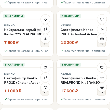
Гарантия магазина · оригинал
Гарантия магазина · оригинал
В НАЛИЧИИ
В НАЛИЧИИ
KENKO
KENKO
Нейтрально-серый фильтр
Светофильтр Kenko
Kenko 72S REALPRO MC
PRO1D+ Instant Action
ND1000 72mm
Variable NDX3-450+C-PLS
7 500 ₽
12 200 ₽
переменной плотности
72mm
Гарантия магазина · оригинал
Гарантия магазина · оригинал
В НАЛИЧИИ
В НАЛИЧИИ
KENKO
KENKO
Светофильтр Kenko
Светофильтры Kenko
PRO1D+ Instant Action
REALPROND Kit 8/64/1000
Variable NDX3-450+C-PL
комплект 67mm
11 000 ₽
17 600 ₽
переменной плотности
72mm
Гарантия магазина · оригинал
Гарантия магазина · оригинал