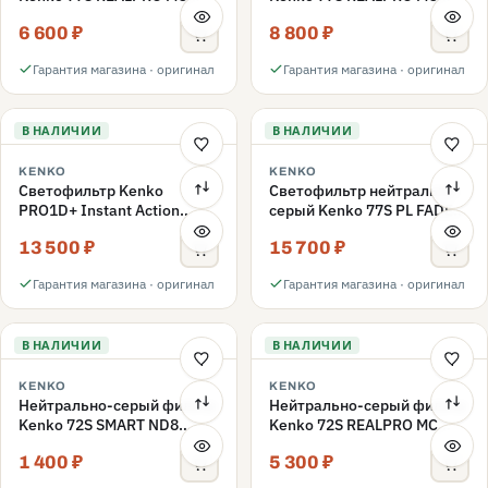
ND16 77mm
ND1000 77mm
6 600 ₽
8 800 ₽
Гарантия магазина · оригинал
Гарантия магазина · оригинал
В НАЛИЧИИ
В НАЛИЧИИ
KENKO
KENKO
Светофильтр Kenko
Светофильтр нейтрально-
PRO1D+ Instant Action
серый Kenko 77S PL FADER
Variable NDX3-450+C-PL
с переменной плотностью
13 500 ₽
15 700 ₽
переменной плотности
ND3-ND400 77mm
77mm
Гарантия магазина · оригинал
Гарантия магазина · оригинал
В НАЛИЧИИ
В НАЛИЧИИ
KENKO
KENKO
Нейтрально-серый фильтр
Нейтрально-серый фильтр
Kenko 72S SMART ND8
Kenko 72S REALPRO MC
72mm
ND16 72mm
1 400 ₽
5 300 ₽