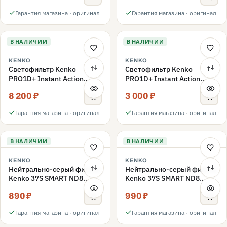
Гарантия магазина · оригинал
Гарантия магазина · оригинал
В НАЛИЧИИ
В НАЛИЧИИ
KENKO
KENKO
Светофильтр Kenko
Светофильтр Kenko
PRO1D+ Instant Action
PRO1D+ Instant Action
Variable NDX3-450+C-PLS
Variable NDX3-450+C-PL
8 200 ₽
3 000 ₽
переменной плотности
поляризационный 49mm
49mm
Гарантия магазина · оригинал
Гарантия магазина · оригинал
В НАЛИЧИИ
В НАЛИЧИИ
KENKO
KENKO
Нейтрально-серый фильтр
Нейтрально-серый фильтр
Kenko 37S SMART ND8
Kenko 37S SMART ND8
40.5mm
37mm
890 ₽
990 ₽
Гарантия магазина · оригинал
Гарантия магазина · оригинал