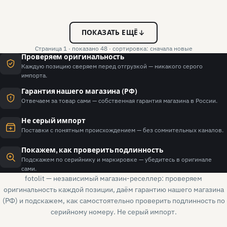
ПОКАЗАТЬ ЕЩЁ
Страница 1 · показано 48 · сортировка: сначала новые
Проверяем оригинальность
Каждую позицию сверяем перед отгрузкой — никакого серого
импорта.
Гарантия нашего магазина (РФ)
Отвечаем за товар сами — собственная гарантия магазина в России.
Не серый импорт
Поставки с понятным происхождением — без сомнительных каналов.
Покажем, как проверить подлинность
Подскажем по серийнику и маркировке — убедитесь в оригинале
сами.
fotolit — независимый магазин-реселлер: проверяем
оригинальность каждой позиции, даём гарантию нашего магазина
(РФ) и подскажем, как самостоятельно проверить подлинность по
серийному номеру. Не серый импорт.