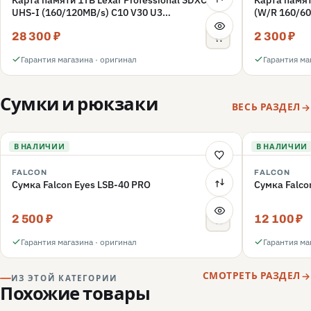
Карта памяти 1TB Lexar Professional SDXC
Карта памят
UHS-I (160/120MB/s) C10 V30 U3
(W/R 160/60
(LSD1066001T-BNNNG)
(LMSFLYX0
28 300 ₽
2 300 ₽
Гарантия магазина · оригинал
Гарантия ма
Сумки и рюкзаки
ВЕСЬ РАЗДЕЛ
В НАЛИЧИИ
В НАЛИЧИИ
FALCON
FALCON
Сумка Falcon Eyes LSB-40 PRO
Сумка Falco
2 500 ₽
12 100 ₽
Гарантия магазина · оригинал
Гарантия ма
СМОТРЕТЬ РАЗДЕЛ
ИЗ ЭТОЙ КАТЕГОРИИ
Похожие товары