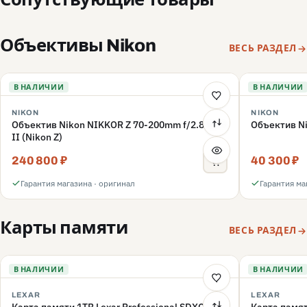
Объективы Nikon
ВЕСЬ РАЗДЕЛ
В НАЛИЧИИ
В НАЛИЧИИ
NIKON
NIKON
Объектив Nikon NIKKOR Z 70-200mm f/2.8 VR S
Объектив Ni
II (Nikon Z)
240 800 ₽
40 300 ₽
Гарантия магазина · оригинал
Гарантия ма
Карты памяти
ВЕСЬ РАЗДЕЛ
В НАЛИЧИИ
В НАЛИЧИИ
LEXAR
LEXAR