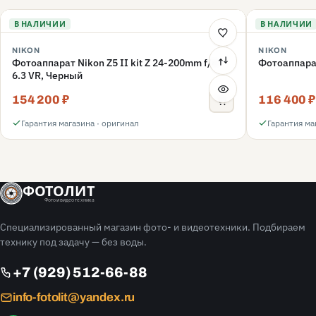
В НАЛИЧИИ
В НАЛИЧИИ
NIKON
NIKON
Фотоаппарат Nikon Z5 II kit Z 24-200mm f/4-
Фотоаппарат
6.3 VR, Черный
154 200 ₽
116 400 ₽
Гарантия магазина · оригинал
Гарантия ма
ФОТОЛИТ
Фото и видео техника
Специализированный магазин фото- и видеотехники. Подбираем
технику под задачу — без воды.
+7 (929) 512-66-88
info-fotolit@yandex.ru