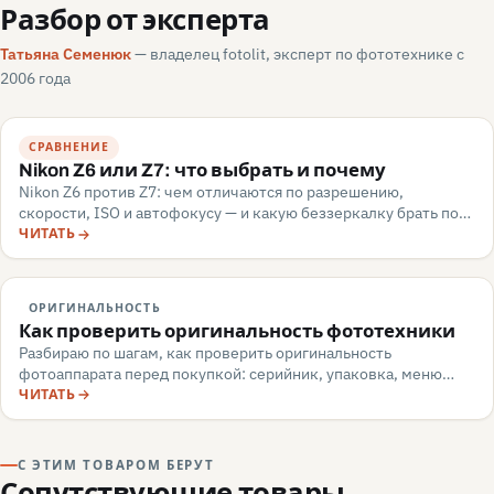
Разбор от эксперта
Татьяна Семенюк
— владелец fotolit, эксперт по фототехнике с
2006 года
СРАВНЕНИЕ
Nikon Z6 или Z7: что выбрать и почему
Nikon Z6 против Z7: чем отличаются по разрешению,
скорости, ISO и автофокусу — и какую беззеркалку брать под
репортаж или пейзаж. Разбор для апгрейдера, июнь 2026.
ЧИТАТЬ
ОРИГИНАЛЬНОСТЬ
Как проверить оригинальность фототехники
Разбираю по шагам, как проверить оригинальность
фотоаппарата перед покупкой: серийник, упаковка, меню
камеры, маркировка, документы — и какие красные флаги
ЧИТАТЬ
говорят о подделке или сером импорте.
С ЭТИМ ТОВАРОМ БЕРУТ
Сопутствующие товары