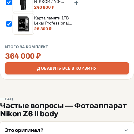
+
NIKKOR Z 70-
200mm f/2.8 VR S II
240 800 ₽
(Nikon Z)
Карта памяти 1TB
Lexar Professional
SDXC UHS-I
28 300 ₽
(160/120MB/s) C10
V30 U3
(LSD1066001T-
ИТОГО ЗА КОМПЛЕКТ
BNNNG)
364 000 ₽
ДОБАВИТЬ ВСЁ В КОРЗИНУ
FAQ
Частые вопросы — Фотоаппарат
Nikon Z6 II body
Это оригинал?