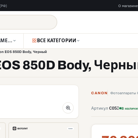
(РФ)
О магазине
ВИДЕОКАМЕРЫ
ВСЕ КАТЕГОРИИ
n EOS 850D Body, Черный
EOS 850D Body, Черн
Фотоаппараты 
CANON
Артикул
C053
В наличи