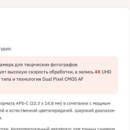
тудии.
камера для творческих фотографов
ет высокую скорость обработки, а запись
4K
UHD
ипа и технология Dual Pixel CMOS AF
мата APS-C (22.3 x 14.8 мм) в сочетании с мощным
ей и естественной цветопередачей. Широкий диапазон
а.
отке. Интеллектуальный автофокус для точных снимков