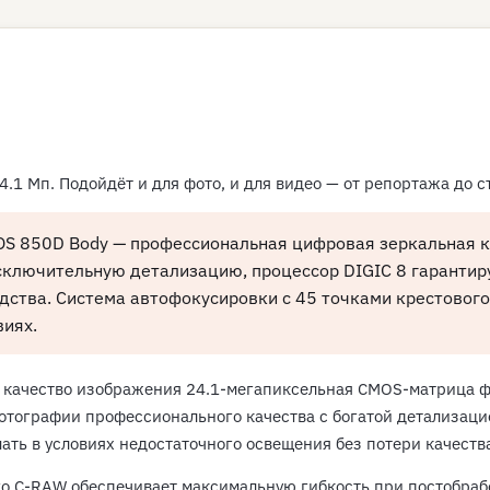
.1 Мп. Подойдёт и для фото, и для видео — от репортажа до с
OS 850D Body — профессиональная цифровая зеркальная 
сключительную детализацию, процессор DIGIC 8 гарантиру
тва. Система автофокусировки с 45 точками крестового т
иях.
ачество изображения 24.1-мегапиксельная CMOS-матрица фор
отографии профессионального качества с богатой детализаци
ть в условиях недостаточного освещения без потери качеств
о C-RAW обеспечивает максимальную гибкость при постобраб