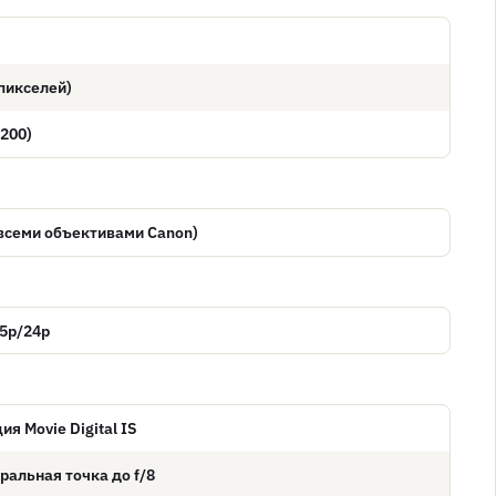
 пикселей)
200)
 всеми объективами Canon)
25p/24p
я Movie Digital IS
тральная точка до f/8