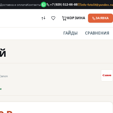
Доставка и оплата
Контакты
info-fotolit@yandex.ru
+7 (929) 512-66-88
КОРЗИНА
ЗАЯВКА
ГАЙДЫ
СРАВНЕНИЯ
ый
C
Canon
и