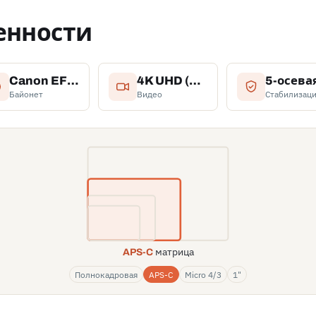
енности
Canon EF/EF-S (совместима со всеми объективами Canon)
4K UHD (3840 x 2160) при 30p/25p/24p
Байонет
Видео
Стабилизац
матрица
APS-C
Полнокадровая
APS-C
Micro 4/3
1"