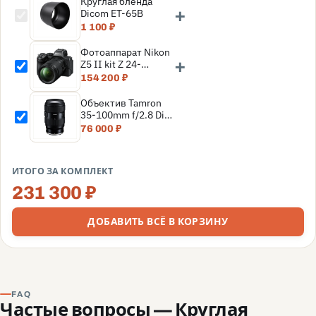
Круглая бленда
+
Dicom ET-65B
1 100 ₽
Фотоаппарат Nikon
+
Z5 II kit Z 24-
200mm f/4-6.3 VR,
154 200 ₽
Черный
Объектив Tamron
35-100mm f/2.8 Di
III VXD (Nikon Z)
76 000 ₽
ИТОГО ЗА КОМПЛЕКТ
231 300 ₽
ДОБАВИТЬ ВСЁ В КОРЗИНУ
FAQ
Частые вопросы — Круглая