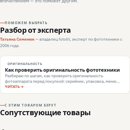
впечатлением — это поможет другим.
ПОМОЖЕМ ВЫБРАТЬ
Разбор от эксперта
Татьяна Семенюк
— владелец fotolit, эксперт по фототехнике с
2006 года
ОРИГИНАЛЬНОСТЬ
Как проверить оригинальность фототехники
Разбираю по шагам, как проверить оригинальность
фотоаппарата перед покупкой: серийник, упаковка, меню
камеры, маркировка, документы — и какие красные флаги
ЧИТАТЬ
говорят о подделке или сером импорте.
С ЭТИМ ТОВАРОМ БЕРУТ
Сопутствующие товары