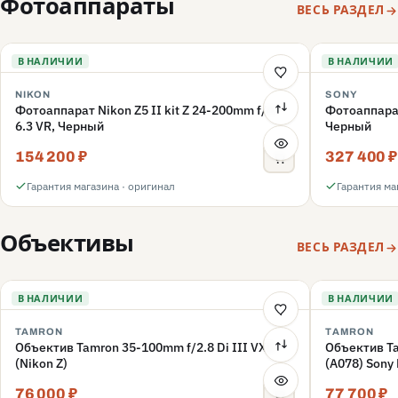
Фотоаппараты
ВЕСЬ РАЗДЕЛ
В НАЛИЧИИ
В НАЛИЧИИ
NIKON
SONY
Фотоаппарат Nikon Z5 II kit Z 24-200mm f/4-
Фотоаппара
6.3 VR, Черный
Черный
154 200 ₽
327 400 ₽
Гарантия магазина · оригинал
Гарантия ма
Объективы
ВЕСЬ РАЗДЕЛ
В НАЛИЧИИ
В НАЛИЧИИ
TAMRON
TAMRON
Объектив Tamron 35-100mm f/2.8 Di III VXD
Объектив Ta
(Nikon Z)
(A078) Sony
76 000 ₽
77 700 ₽