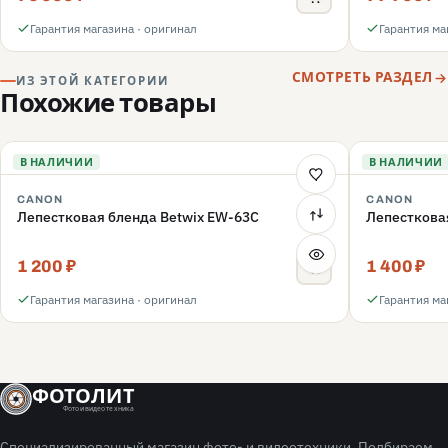
Гарантия магазина · оригинал
Гарантия ма
СМОТРЕТЬ РАЗДЕЛ
ИЗ ЭТОЙ КАТЕГОРИИ
Похожие товары
В НАЛИЧИИ
В НАЛИЧИИ
CANON
CANON
Лепестковая бленда Betwix EW-63C
Лепесткова
1 200 ₽
1 400 ₽
Гарантия магазина · оригинал
Гарантия ма
ФОТОЛИТ
Фото и видео техника
Специализированный магазин фото- и видеотехники. Подбираем