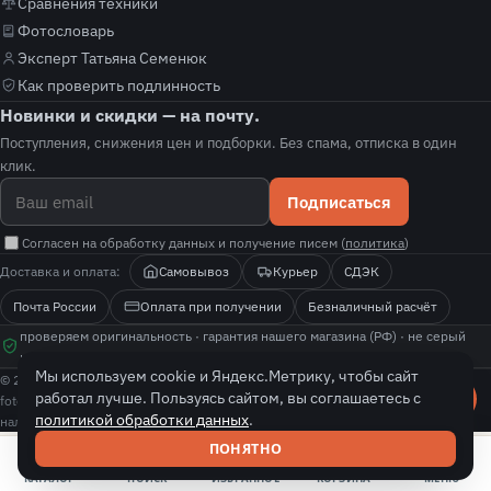
Сравнения техники
Фотословарь
Эксперт Татьяна Семенюк
Как проверить подлинность
Новинки и скидки — на почту.
Поступления, снижения цен и подборки. Без спама, отписка в один
клик.
Подписаться
Согласен на обработку данных и получение писем (
политика
)
Доставка и оплата:
Самовывоз
Курьер
СДЭК
Почта России
Оплата при получении
Безналичный расчёт
проверяем оригинальность · гарантия нашего магазина (РФ) · не серый
импорт · покажем, как проверить подлинность
Мы используем cookie и Яндекс.Метрику, чтобы сайт
© 2026 fotolit. Все права защищены.
работал лучше. Пользуясь сайтом, вы соглашаетесь с
fotolit — независимый магазин-реселлер с собственной гарантией. Цены и
политикой обработки данных
.
наличие уточняйте у менеджера.
ПОНЯТНО
КАТАЛОГ
ПОИСК
ИЗБРАННОЕ
КОРЗИНА
МЕНЮ