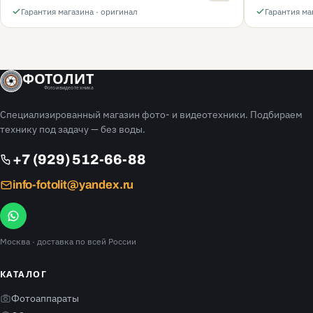
Гарантия магазина · оригинал
Гарантия ма
ФОТОЛИТ
Фото и видео техника
Специализированный магазин фото- и видеотехники. Подбираем
технику под задачу — без воды.
+7 (929) 512-66-88
info-fotolit@yandex.ru
Москва
· доставка по всей России
КАТАЛОГ
Фотоаппараты