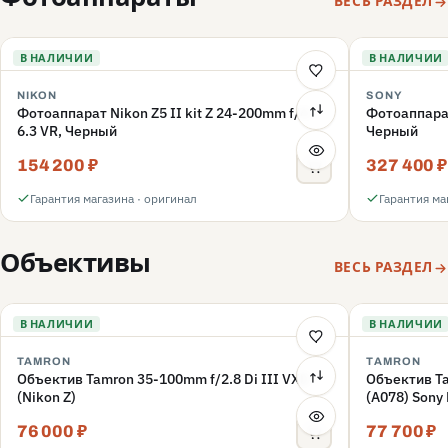
ВЕСЬ РАЗДЕЛ
В НАЛИЧИИ
В НАЛИЧИИ
NIKON
SONY
Фотоаппарат Nikon Z5 II kit Z 24-200mm f/4-
Фотоаппара
6.3 VR, Черный
Черный
154 200 ₽
327 400 ₽
Гарантия магазина · оригинал
Гарантия ма
Объективы
ВЕСЬ РАЗДЕЛ
В НАЛИЧИИ
В НАЛИЧИИ
TAMRON
TAMRON
Объектив Tamron 35-100mm f/2.8 Di III VXD
Объектив Ta
(Nikon Z)
(A078) Sony
76 000 ₽
77 700 ₽