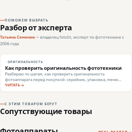
ПОМОЖЕМ ВЫБРАТЬ
Разбор от эксперта
Татьяна Семенюк
— владелец fotolit, эксперт по фототехнике с
2006 года
ОРИГИНАЛЬНОСТЬ
Как проверить оригинальность фототехники
Разбираю по шагам, как проверить оригинальность
фотоаппарата перед покупкой: серийник, упаковка, меню
камеры, маркировка, документы — и какие красные флаги
ЧИТАТЬ
говорят о подделке или сером импорте.
С ЭТИМ ТОВАРОМ БЕРУТ
Сопутствующие товары
Фотоаппараты